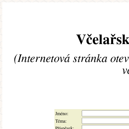
Včelařsk
(Internetová stránka ote
v
Jméno:
Téma:
Příspěvek: