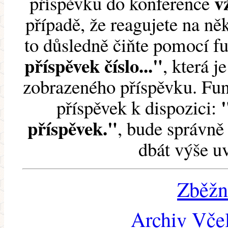
v
příspěvku do konference
případě, že reagujete na něk
to důsledně čiňte pomocí 
příspěvek číslo..."
, která j
zobrazeného příspěvku. Fun
příspěvek k dispozici:
příspěvek."
, bude správně 
dbát výše u
Zběžn
Archiv Včel