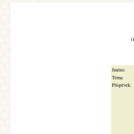
(
Jméno:
Téma:
Příspěvek: