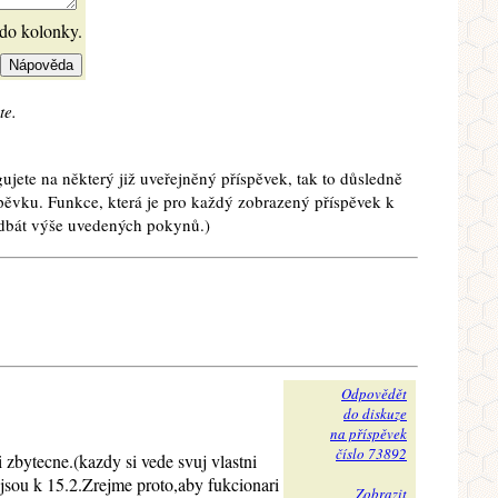
 do kolonky.
te.
ujete na některý již uveřejněný příspěvek, tak to důsledně
spěvku. Funkce, která je pro každý zobrazený příspěvek k
e dbát výše uvedených pokynů.)
Odpovědět
do diskuze
na příspěvek
číslo 73892
 zbytecne.(kazdy si vede svuj vlastni
jsou k 15.2.Zrejme proto,aby fukcionari
Zobrazit