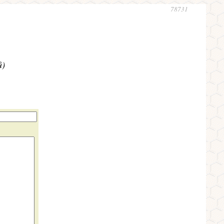
78731
ů)