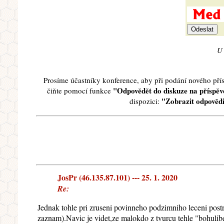
U 
Prosíme účastníky konference, aby při podání nového př
"Odpovědět do diskuze na příspěve
čiňte pomocí funkce
"Zobrazit odpovědi
dispozici:
JosPr (46.135.87.101) --- 25. 1. 2020
Re:
Jednak tohle pri zruseni povinneho podzimniho leceni postr
zaznam).Navic je videt,ze malokdo z tvurcu tehle "bohulib