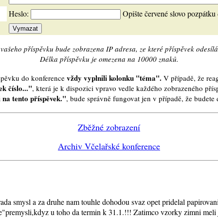
Heslo:
Opište červené slovo pozpátku
vašeho příspěvku bude zobrazena IP adresa, ze které příspěvek odesílá
Délka příspěvku je omezena na 10000 znaků.
vždy vyplnili kolonku "téma".
íspěvku do konference
V případě, že reag
k číslo..."
, která je k dispozici vpravo vedle každého zobrazeného pří
 na tento příspěvek."
, bude správně fungovat jen v případě, že budet
Zběžné zobrazení
Archiv Včelařské konference
ada smysl a za druhe nam touhle dohodou svaz opet pridelal papirovani
e"premysli,kdyz u toho da termin k 31.1.!!! Zatimco vzorky zimni meli 