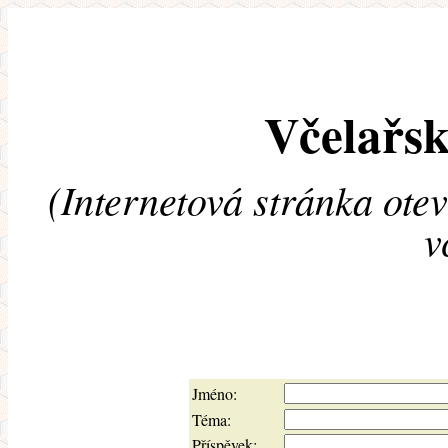
Včelařsk
(Internetová stránka ote
v
Jméno:
Téma:
Příspěvek: