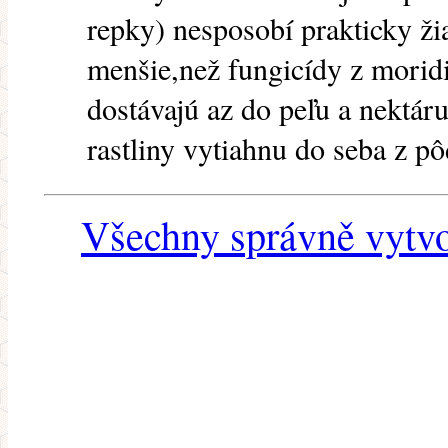
repky) nesposobí prakticky ži
menšie,než fungicídy z moridi
dostávajú az do peľu a nektáru
rastliny vytiahnu do seba z pô
Všechny správně vytvo