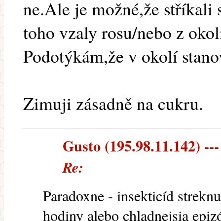
ne.Ale je možné,že stříkali s
toho vzaly rosu/nebo z okolí
Podotýkám,že v okolí stanovi
Zimuji zásadně na cukru.
Gusto (195.98.11.142) ---
Re:
Paradoxne - insekticíd strekn
hodiny alebo chladnejsia epiz