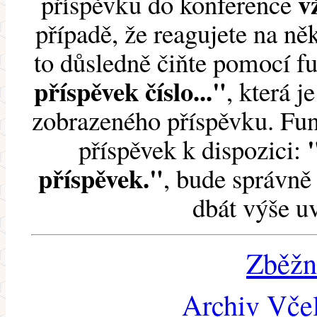
v
příspěvku do konference
případě, že reagujete na něk
to důsledně čiňte pomocí 
příspěvek číslo..."
, která j
zobrazeného příspěvku. Fun
příspěvek k dispozici:
příspěvek."
, bude správně 
dbát výše u
Zběžn
Archiv Včel