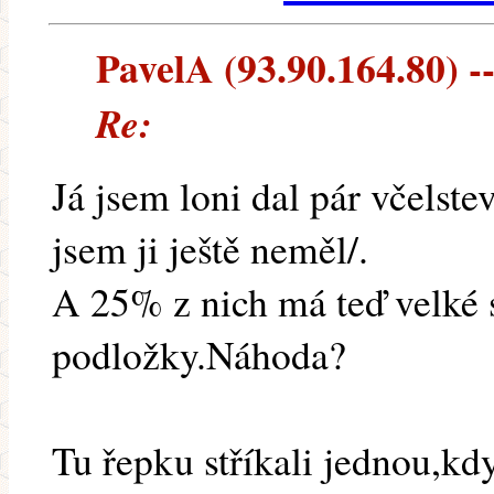
PavelA (93.90.164.80) --
Re:
Já jsem loni dal pár včelste
jsem ji ještě neměl/.
A 25% z nich má teď velké 
podložky.Náhoda?
Tu řepku stříkali jednou,k