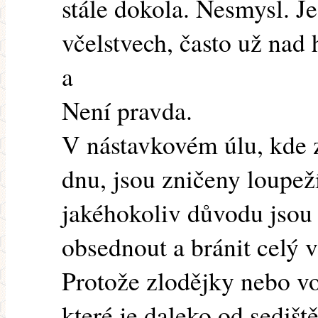
stále dokola. Nesmysl. J
včelstvech, často už nad
a
Není pravda.
V nástavkovém úlu, kde 
dnu, jsou zničeny loupeží
jakéhokoliv důvodu jsou 
obsednout a bránit celý 
Protože zlodějky nebo vo
které je daleko od sedišt