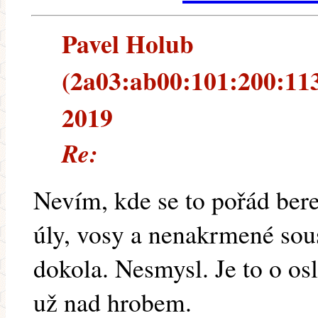
Pavel Holub
(2a03:ab00:101:200:1135
2019
Re:
Nevím, kde se to pořád bere
úly, vosy a nenakrmené sous
dokola. Nesmysl. Je to o os
už nad hrobem.