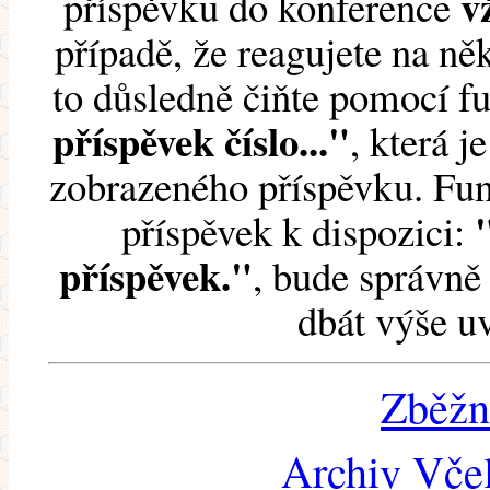
v
příspěvku do konference
případě, že reagujete na něk
to důsledně čiňte pomocí 
příspěvek číslo..."
, která j
zobrazeného příspěvku. Fun
příspěvek k dispozici:
příspěvek."
, bude správně 
dbát výše u
Zběžn
Archiv Včel