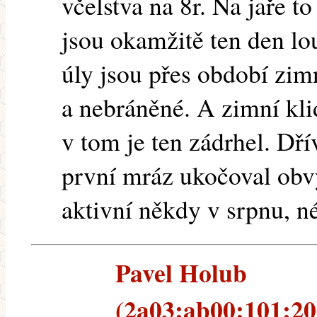
včelstva na 8r. Na jaře t
jsou okamžitě ten den lo
úly jsou přes období zim
a nebráněné. A zimní kli
v tom je ten zádrhel. Dří
první mráz ukočoval obv
aktivní někdy v srpnu, né
Pavel Holub
(2a03:ab00:101:20