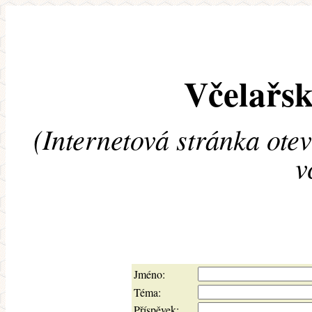
Včelařsk
(Internetová stránka ote
v
Jméno:
Téma:
Příspěvek: