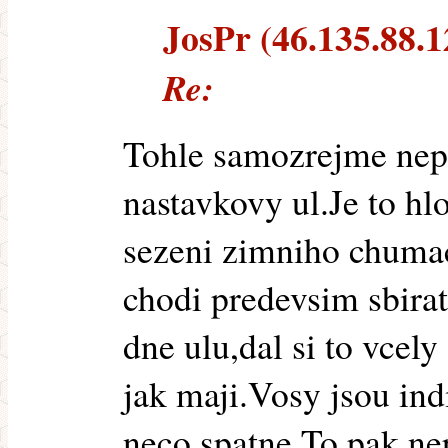
JosPr (46.135.88.12
Re:
Tohle samozrejme nepl
nastavkovy ul.Je to hl
sezeni zimniho chuma
chodi predevsim sbira
dne ulu,dal si to vcely
jak maji.Vosy jsou indi
neco spatne.To pak ne