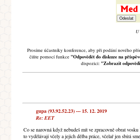
U 
Prosíme účastníky konference, aby při podání nového př
"Odpovědět do diskuze na příspěve
čiňte pomocí funkce
"Zobrazit odpovědi
dispozici:
gupa (93.92.52.23) --- 15. 12. 2019
Re: EET
Co se narovná když nebudeš mít ve zpracovně obrat vosku k
to vydělávají včely a jejich dělba práce, včelař jen sbírá s