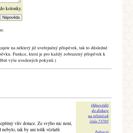
 do kolonky.
te.
ujete na některý již uveřejněný příspěvek, tak to důsledně
spěvku. Funkce, která je pro každý zobrazený příspěvek k
e dbát výše uvedených pokynů.)
Odpovědět
do diskuze
na příspěvek
číslo 73705
epřímý vliv dotace. Ze svýho nic není,
 nebylo, tak by ani tolik včelařů
Zobrazit