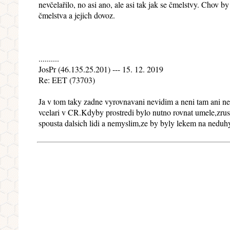
nevčelařilo, no asi ano, ale asi tak jak se čmelstvy. Chov 
čmelstva a jejich dovoz.
..........
JosPr (46.135.25.201) --- 15. 12. 2019
Re: EET (73703)
Ja v tom taky zadne vyrovnavani nevidim a neni tam ani nevr
vcelari v CR.Kdyby prostredi bylo nutno rovnat umele,zru
spousta dalsich lidi a nemyslim,ze by byly lekem na neduhy