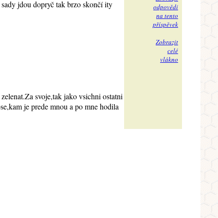
 sady jdou dopryč tak brzo skončí ity
odpovědi
na tento
příspěvek
Zobrazit
celé
vlákno
zelenat.Za svoje,tak jako vsichni ostatni
ose,kam je prede mnou a po mne hodila