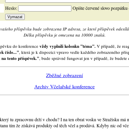
Heslo:
Opište červené slovo pozpátku
vašeho příspěvku bude zobrazena IP adresa, ze které příspěvek odesílá
Délka příspěvku je omezena na 10000 znaků.
vždy vyplnili kolonku "téma".
íspěvku do konference
V případě, že reag
k číslo..."
, která je k dispozici vpravo vedle každého zobrazeného pří
 na tento příspěvek."
, bude správně fungovat jen v případě, že budet
Zběžné zobrazení
Archiv Včelařské konference
terý tu zpracovnu drží v chodu? I na ten obrat vosku ve Stražisku má n
metanu tím že získává produkty od těch včel a prodává. Kdyby nic od včel