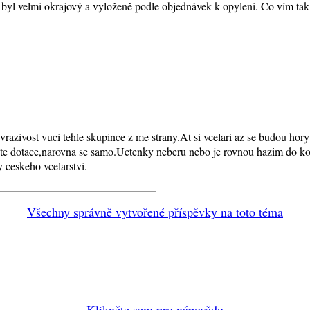
by byl velmi okrajový a vyloženě podle objednávek k opylení. Co vím tak
azivost vuci tehle skupince z me strany.At si vcelari az se budou hory 
ste dotace,narovna se samo.Uctenky neberu nebo je rovnou hazim do k
 ceskeho vcelarstvi.
Všechny správně vytvořené příspěvky na toto téma
Klikněte sem pro nápovědu