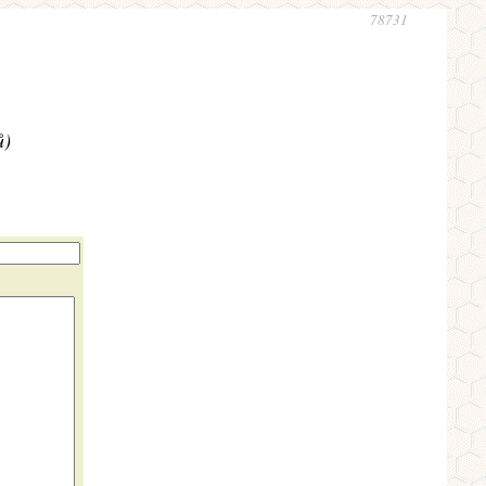
78731
ů)