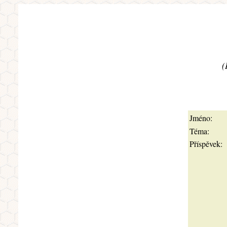
(
Jméno:
Téma:
Příspěvek: