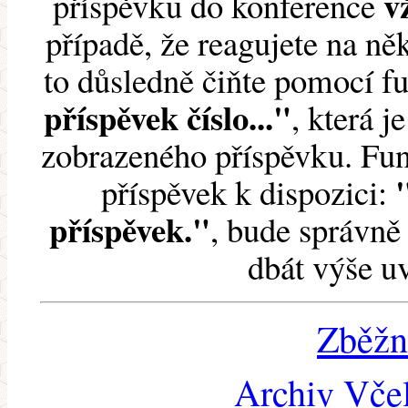
v
příspěvku do konference
případě, že reagujete na něk
to důsledně čiňte pomocí 
příspěvek číslo..."
, která j
zobrazeného příspěvku. Fun
příspěvek k dispozici:
příspěvek."
, bude správně 
dbát výše u
Zběžn
Archiv Včel