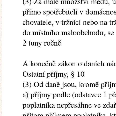
(3) Za malé množství medu, u
přímo spotřebiteli v domácnos
chovatele, v tržnici nebo na t
do místního maloobchodu, se 
2 tuny ročně
A konečně zákon o daních nám
Ostatní příjmy, § 10
(3) Od daně jsou, kromě příj
a) příjmy podle (odstavce 1 p
poplatníka nepřesáhne ve zd
přitom příjmem poplatníka, k