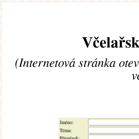
Včelařsk
(Internetová stránka ote
v
Jméno:
Téma:
Příspěvek: