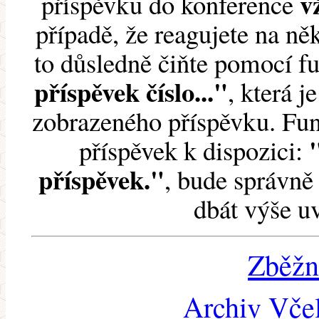
v
příspěvku do konference
případě, že reagujete na něk
to důsledně čiňte pomocí 
příspěvek číslo..."
, která j
zobrazeného příspěvku. Fun
příspěvek k dispozici:
příspěvek."
, bude správně 
dbát výše u
Zběžn
Archiv Včel