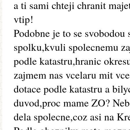
a ti sami chteji chranit maj
vtip!
Podobne je to se svobodou 
spolku,kvuli spolecnemu z
podle katastru,hranic okres
zajmem nas vcelaru mit vcel
dotace podle katastru a bily
duvod,proc mame ZO? Nebo 
dela spolecne,coz asi na K