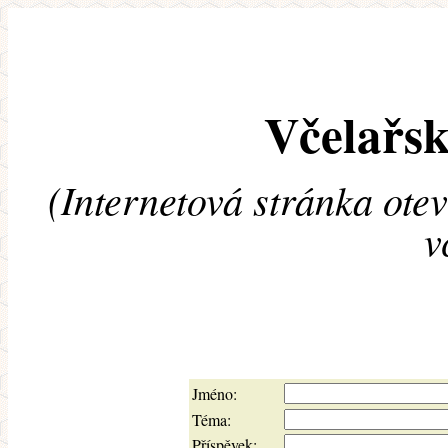
Včelařsk
(Internetová stránka ote
v
Jméno:
Téma:
Příspěvek: