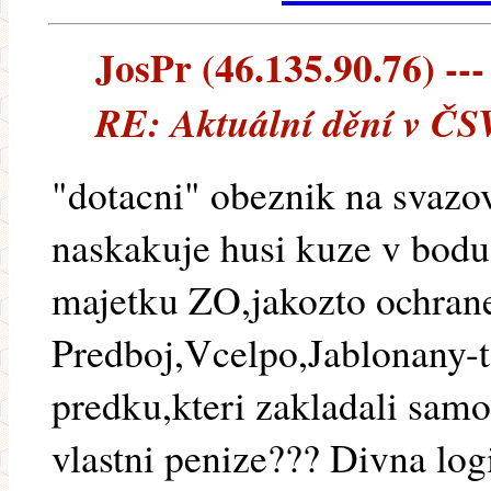
JosPr (46.135.90.76) ---
RE: Aktuální dění v ČS
"dotacni" obeznik na svaz
naskakuje husi kuze v bodu
majetku ZO,jakozto ochran
Predboj,Vcelpo,Jablonany-t
predku,kteri zakladali samo
vlastni penize??? Divna lo