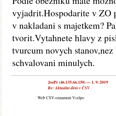
Podle obezniku mate mozno
vyjadrit.Hospodarite v ZO 
v nakladani s majetkem? P
tvorit.Vytahnete hlavy z pis
tvurcum novych stanov,nez 
schvalovani minulych.
JosPr (46.135.66.150) --- 1. 9. 2019
Re: Aktuální dění v ČSV
Web CSV-oznameni Vcelpo