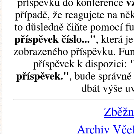
v
příspěvku do konference
případě, že reagujete na něk
to důsledně čiňte pomocí 
příspěvek číslo..."
, která j
zobrazeného příspěvku. Fun
příspěvek k dispozici:
příspěvek."
, bude správně 
dbát výše u
Zběžn
Archiv Včel