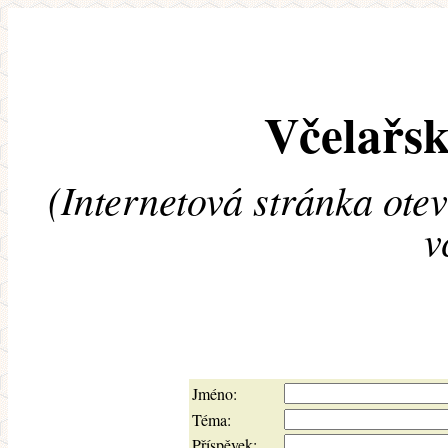
Včelařsk
(Internetová stránka ote
v
Jméno:
Téma:
Příspěvek: