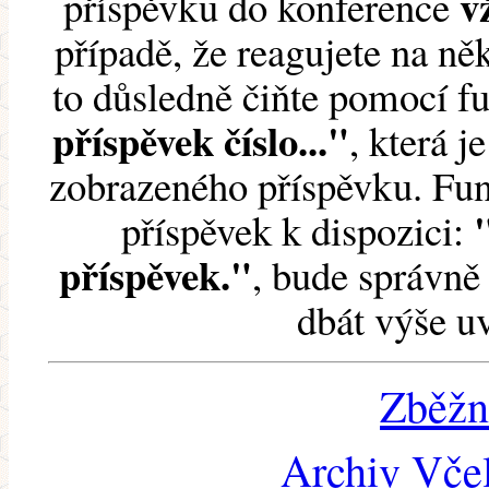
v
příspěvku do konference
případě, že reagujete na něk
to důsledně čiňte pomocí 
příspěvek číslo..."
, která j
zobrazeného příspěvku. Fun
příspěvek k dispozici:
příspěvek."
, bude správně 
dbát výše u
Zběžn
Archiv Včel