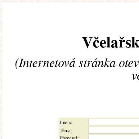
Včelařsk
(Internetová stránka ote
v
Jméno:
Téma:
Příspěvek: