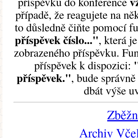
v
příspěvku do konference
případě, že reagujete na něk
to důsledně čiňte pomocí 
příspěvek číslo..."
, která j
zobrazeného příspěvku. Fun
příspěvek k dispozici:
příspěvek."
, bude správně 
dbát výše u
Zběžn
Archiv Včel