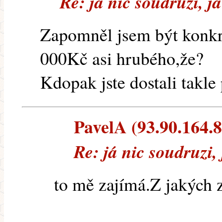
Re: já nic soudruzi, j
Zapomněl jsem být konkré
000Kč asi hrubého,že?
Kdopak jste dostali takle
PavelA (93.90.164.80
Re: já nic soudruzi,
to mě zajímá.Z jakých 