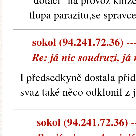
tlupa parazitu,se spravc
sokol (94.241.72.36) --
Re: já nic soudruzi, já
I předsedkyně dostala při
svaz také něco odklonil z j
sokol (94.241.72.36) -