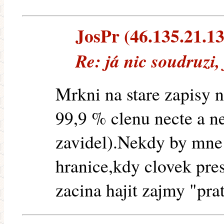
JosPr (46.135.21.137
Re: já nic soudruzi,
Mrkni na stare zapisy n
99,9 % clenu necte a nez
zavidel).Nekdy by mne 
hranice,kdy clovek pres
zacina hajit zajmy "prat