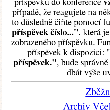
v
příspěvku do konference
případě, že reagujete na něk
to důsledně čiňte pomocí 
příspěvek číslo..."
, která j
zobrazeného příspěvku. Fun
příspěvek k dispozici:
příspěvek."
, bude správně 
dbát výše u
Zběžn
Archiv Včel