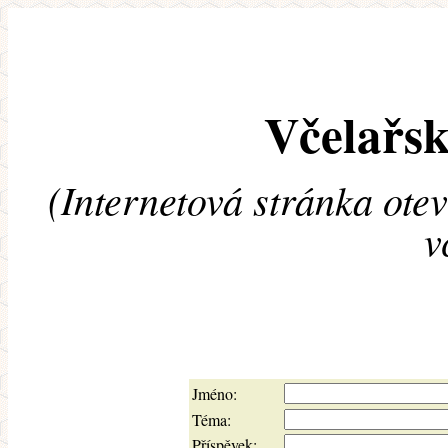
Včelařsk
(Internetová stránka ote
v
Jméno:
Téma:
Příspěvek: