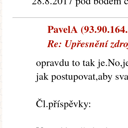
28.8.2017 pod bodem č
PavelA (93.90.164.8
Re: Upřesnění zdro
opravdu to tak je.No,j
jak postupovat,aby sva
Čl.příspěvky: