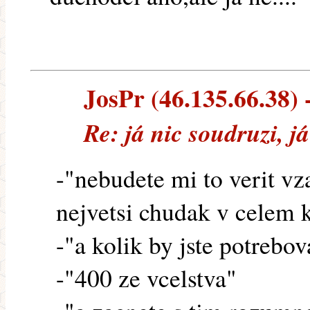
JosPr (46.135.66.38) -
Re: já nic soudruzi, j
-"nebudete mi to verit vz
nejvetsi chudak v celem 
-"a kolik by jste potrebo
-"400 ze vcelstva"