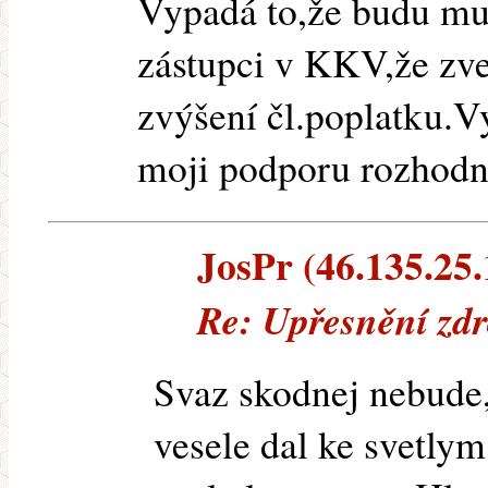
Vypadá to,že budu mu
zástupci v KKV,že zve
zvýšení čl.poplatku.V
moji podporu rozhod
JosPr (46.135.25.1
Re: Upřesnění zdr
Svaz skodnej nebude,p
vesele dal ke svetly