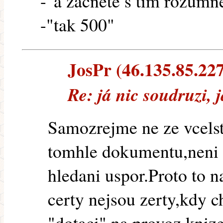
-"a zacnete s tim rozumn
-"tak 500"
JosPr (46.135.85.227)
Re: já nic soudruzi, 
Samozrejme ne ze vcelst
tomhle dokumentu,neni a
hledani uspor.Proto to 
certy nejsou zerty,kdy c
"dotaci" na provoz kniz