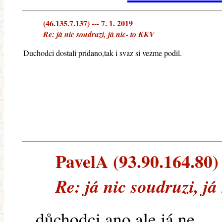
(46.135.7.137) --- 7. 1. 2019
Re: já nic soudruzi, já nic- to KKV
Duchodci dostali pridano,tak i svaz si vezme podil.
PavelA (93.90.164.80) 
Re: já nic soudruzi, já
důchodci ano,ale já ne....