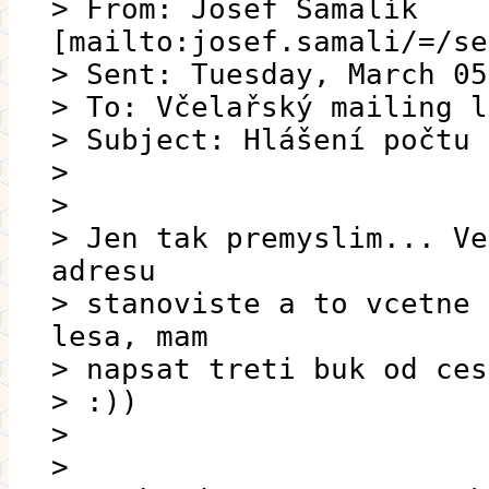
> From: Josef Šamalík
[mailto:josef.samali/=/se
> Sent: Tuesday, March 05
> To: Včelařský mailing l
> Subject: Hlášení počtu 
>
>
> Jen tak premyslim... Ve
adresu
> stanoviste a to vcetne 
lesa, mam
> napsat treti buk od ces
> :))
>
>