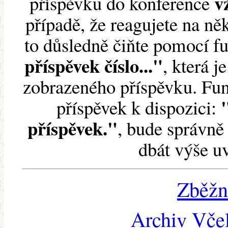
v
příspěvku do konference
případě, že reagujete na něk
to důsledně čiňte pomocí 
příspěvek číslo..."
, která j
zobrazeného příspěvku. Fun
příspěvek k dispozici:
příspěvek."
, bude správně 
dbát výše u
Zběžn
Archiv Včel