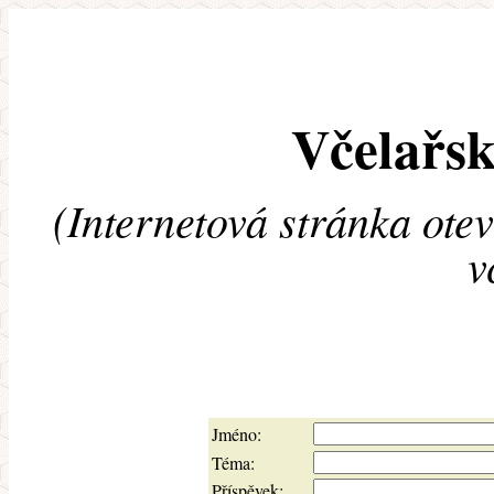
Včelařsk
(Internetová stránka ote
v
Jméno:
Téma:
Příspěvek: