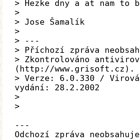
> Hezke dny a at nam to b
>
> Jose Šamalík
>
> ---
> Příchozí zpráva neobsah
> Zkontrolováno antivirov
(http://www.grisoft.cz).
> Verze: 6.0.330 / Virová
vydání: 28.2.2002
>
>
---
Odchozí zpráva neobsahuje