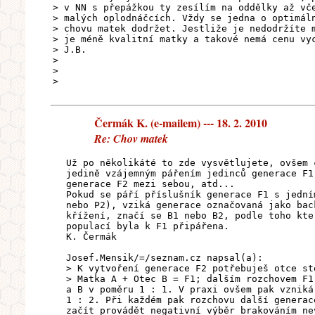
> v NN s přepážkou ty zesílím na oddělky až vč
> malých oplodnáčcích. Vždy se jedna o optimál
> chovu matek dodržet. Jestliže je nedodržíte 
> je méně kvalitní matky a takové nemá cenu vy
> J.B.
>
>
>
Čermák K. (e-mailem) --- 18. 2. 2010
Re: Chov matek
Už po několikáté to zde vysvětlujete, ovšem 
jedině vzájemným pářením jedinců generace F1
generace F2 mezi sebou, atd...
Pokud se páří příslušník generace F1 s jední
nebo P2), vziká generace označovaná jako bac
křížení, značí se B1 nebo B2, podle toho kte
populací byla k F1 připářena.
K. Čermák
Josef.Mensik/=/seznam.cz napsal(a):
> K vytvoření generace F2 potřebuješ otce st
> Matka A + Otec B = F1; dalším rozchovem F1
a B v poměru 1 : 1. V praxi ovšem pak vzniká
1 : 2. Při každém pak rozchovu další generac
začít provádět negativní výběr brakováním ne