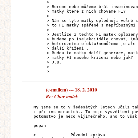
>
> Bereme nebo můžeme brát inseminovan
> matky které z nich chováme F1?
>
> Nám se tyto matky oplodnují volně s
> to F1 matky spářené s nepříbuznými 
>
> Jestliže z těchto F1 matek oplozený
> budeme po (selekci)dále chovat, (mů
> heteroznímu efektu)nemůžeme je ale 
> další křížení .
> Budou to matky další generace, matk
> matky F1 našeho křížení nebo jak?
> J.B.
>
>
(e-mailem) --- 18. 2. 2010
Re: Chov matek
My jsme se to v šedesátých letech učili ta
i při insiminacích.. To moje vysvětlení po
potomstvo je něco vijímečného. ano to však
pepan
> ------------ Původní zpráva ------------