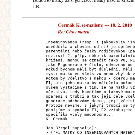
J.B.
Čermák K. (e-mailem) --- 18. 2. 2010
Re: Chov matek
Inseminovanou (resp. i jakoukoliv jin
osvědčila a chováme od ní) je správné
parentální nebo česky rodičovskou (pa
rozlišit 2, příp. několik parentálníc
křížení, mohou se označit jako P0, P1
jako F generace + číslo, odvozeno od 
Pokud bychom měli být důslední, měli 
mysli matku ve včelstvu nebo zbytek v
Potom by včelstvo s makou - dcerou ma
F1, ale jeho matka by náležela pořád 
ovšem vystačíme s tím, že na matku vz
včelstva, tedy hovoříme o takové matc
spáření s trubci a tak její celé včel
generace odchováme dceru, její včelst
Protože nevíme, s jakými trubci se ty
pomíjíme a symboly F1, F2 vztahujeme 
specifika včely medonosné...
K. Čermák
Jan B?rgel napsal(a):
> ("F1 MATKY OD INSEMINOVANÝCH MATEK"