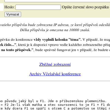
Heslo:
Opište červené slovo pozpátku
vašeho příspěvku bude zobrazena IP adresa, ze které příspěvek odesílá
Délka příspěvku je omezena na 10000 znaků.
vždy vyplnili kolonku "téma".
íspěvku do konference
V případě, že reag
k číslo..."
, která je k dispozici vpravo vedle každého zobrazeného pří
 na tento příspěvek."
, bude správně fungovat jen v případě, že budet
Zběžné zobrazení
Archiv Včelařské konference
ho původu jaký byl u F1. Jde o příbuzenskou plemenitbu.
 = F2 Je-li však matka a otec sourozenci to je F1 + F1 d
ce kdy dcera F1 se spáří s otcem C a potomstvo se štěpí 