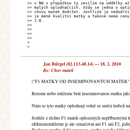
>> v NN s přepážkou ty zesílím na oddělky až
>> malých oplodnáčcích. Vždy se jedna o opti
>> chovu matek dodržet. Jestliže je nedodrží
>> je méně kvalitní matky a takové nemá cenu
>> J.B.
>>
>>
>>
>>
>
>
Jan Bűrgel (82.113.48.14) --- 18. 2. 2010
Re: Chov matek
("F1 MATKY OD INSEMINOVANÝCH MATEK" nabíz
Bereme nebo můžeme brát inseminovanou matku jako F
Nám se tyto matky oplodnují volně se směsí trubců na
Jestliže z těchto F1 matek oplozených nepříbuznými t
efektu)nemůžeme je ale označovat ani F1 ani F2, jedná 
Budou to matky další generace, matky našeho křížení