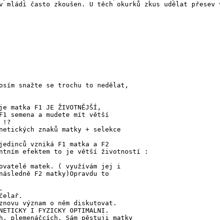
v mládí často zkoušen. U těch okurků zkus udělat přesev 
osím snažte se trochu to nedělat,
je matka F1 JE ŽIVOTNĚJŠÍ,
F1 semena a mudete mít větší
 !?
netických znaků matky + selekce
jedinců vzniká F1 matka a F2
ím efektem to je větší životností :
ovatelé matek. ( využívám jej i
následně F2 matky)Opravdu to
.
čelař.
znovu význam o něm diskutovat.
NETICKY I FYZICKY OPTIMALNI.
h, plemenáčcích. Sám pěstuji matky