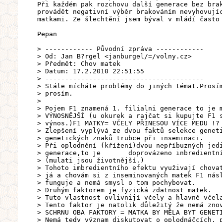
Při každém pak rozchovu další generace bez bra
provádět negativní výběr brakováním nevyhovují
matkami. Ze šlechtění jsem býval v mládí často
Pepan
> ------------ Původní zpráva ------------
> Od: Jan B?rgel <janburgel/=/volny.cz>
> Předmět: Chov matek
> Datum: 17.2.2010 22:51:55
> ----------------------------------------
> Stále mícháte problémy do jiných témat.Prosí
> prosím.
>
> Pojem F1 znamená 1. filialni generace to je 
> VÝNOSNĚJŠÍ (u okurek a rajčat si kupujte F1 
> výnos.)F1 MATKY= VČELY PŘINESOU VÍCE MEDU !?
> Zlepšení vyplývá ze dvou faktů selekce genet
> genetických znaků trubce při inseminaci.
> Při oplodnění (křížení)dvou nepříbuzných jed
> generace,to je doprovázeno inbredientním 
> (mulati jsou životnější.)
> Tohoto imbredientního efektu využivají chova
> já a chovám si z inseminovaných matek F1 nás
> funguje a nemá smysl o tom pochybovat.
> Druhým faktorem je fyzická zdatnost matek.
> Tuto vlastnost ovlivnijí včely a hlavně včel
> Tento faktor je natolik důležitý že nemá zno
> SCHRNU OBA FAKTORY = MATKA BY MĚLA BYT GENET
> Nemá tedy význam diskutovat o oplodnáčcích, 