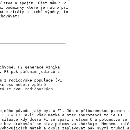
elstva a spojím. Část mám i v
ní podmínky které je nutno při
máte ztráty a tiché výměny, to
chovávat!
chybně. F2 generace vzniká
. F3 pak pářením jedinců z
m z rodičovské populace (P1
kcross neboli zpětné
rá ze dvou rodičovských
ejného původu jaký byl u F1. Jde o příbuzenskou plemenit
 + B = F2 Je-li však matka a otec sourozenci to je F1 + 
 situace kdy dcera F1 se spáří s otcem C a potomstvo se 
e bez brakování se stav potomstva zhoršuje. Mnohem jistě
vyhovujících matek a okolí zaplavovat pak svými trubci a