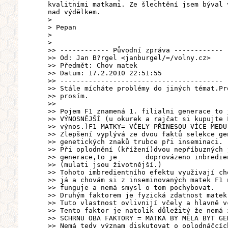
kvalitními matkami. Ze šlechtění jsem býval 
nad výdělkem.
>
> Pepan
>
>
>> ------------ Původní zpráva ------------
>> Od: Jan B?rgel <janburgel/=/volny.cz>
>> Předmět: Chov matek
>> Datum: 17.2.2010 22:51:55
>> ----------------------------------------
>> Stále mícháte problémy do jiných témat.Pr
>> prosím.
>>
>> Pojem F1 znamená 1. filialni generace to 
>> VÝNOSNĚJŠÍ (u okurek a rajčat si kupujte 
>> výnos.)F1 MATKY= VČELY PŘINESOU VÍCE MEDU
>> Zlepšení vyplývá ze dvou faktů selekce ge
>> genetických znaků trubce při inseminaci.
>> Při oplodnění (křížení)dvou nepříbuzných 
>> generace,to je doprovázeno inbredientn
>> (mulati jsou životnější.)
>> Tohoto imbredientního efektu využivají ch
>> já a chovám si z inseminovaných matek F1 
>> funguje a nemá smysl o tom pochybovat.
>> Druhým faktorem je fyzická zdatnost matek
>> Tuto vlastnost ovlivnijí včely a hlavně v
>> Tento faktor je natolik důležitý že nemá 
>> SCHRNU OBA FAKTORY = MATKA BY MĚLA BYT GE
>> Nemá tedy význam diskutovat o oplodnáčcíc