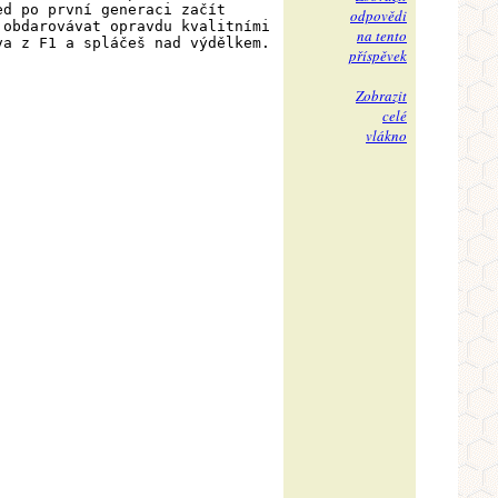
ed po první generaci začít
odpovědi
 obdarovávat opravdu kvalitními
na tento
va z F1 a spláčeš nad výdělkem.
příspěvek
Zobrazit
celé
vlákno