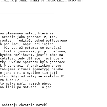
ou plemennou matku, která se
 označit jako generaci P, tzn.
rentes = rodiče), pokud potřebujeme
h populací, např. při jejich
, P2, ... Až potomci se označují
filiální (synovská, příp. dceřinná).
bychom rozlišovat, jestli máme na
čelstva, tedy dělnice, její dcery.
tky P volně spářenou bylo generace
k P generaci. V praktickém chovu
tahujeme situaci (genotyp) celého
e jako o F1 a myslíme tím její
stvo. Když od matky ve včelstvu F1
vo bude F2, ...
to matky páří, jejich původ
na linii po matkách. To jsou
 nabízejí chvatelé matek)