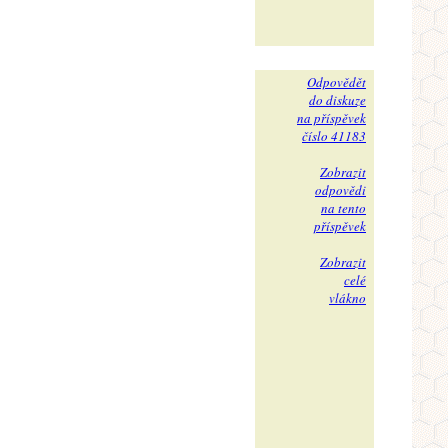
Odpovědět
do diskuze
na příspěvek
číslo 41183
Zobrazit
odpovědi
na tento
příspěvek
Zobrazit
celé
vlákno