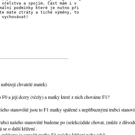
 včelstva a spojím. Část mám i v
mální podmínky které je nutno při
te máte ztráty a tiché výměny, to
 vychovávat!
ejí chvatelé matek)
0 a její dcery (včely) a matky které z nich chováme F1?
šeho stanoviště jsou to F1 matky spářené s nepříbuznými trubci stanoviš
rubci našeho stanoviště budeme po (selekci)dále chovat, (může z důvo
se o další křížení .
, můžeme je označit matky F1 našeho křížení nebo jak?