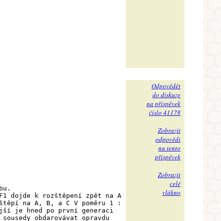
Odpovědět
do diskuze
na příspěvek
číslo 41178
Zobrazit
odpovědi
na tento
příspěvek
Zobrazit
celé
bu.
vlákno
F1 dojde k rozštěpení zpět na A
štěpí na A, B, a C V poměru 1 :
jší je hned po první generaci
 sousedy obdarovávat opravdu