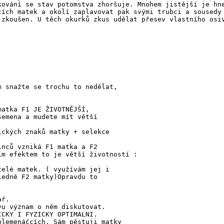
kování se stav potomstva zhoršuje. Mnohem jistější je hn
cích matek a okolí zaplavovat pak svými trubci a sousedy
 zkoušen. U těch okurků zkus udělat přesev vlastního osi
m snažte se trochu to nedělat,
matka F1 JE ŽIVOTNĚJŠÍ,
semena a mudete mít větší
ických znaků matky + selekce
inců vzniká F1 matka a F2
efektem to je větší životností :
telé matek. ( využívám jej i
ledně F2 matky)Opravdu to
ař.
vu význam o něm diskutovat.
ICKY I FYZICKY OPTIMALNI.
plemenáčcích. Sám pěstuji matky