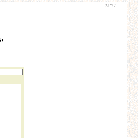
78731
ů)