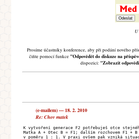
U 
Prosíme účastníky konference, aby při podání nového př
"Odpovědět do diskuze na příspěve
čiňte pomocí funkce
"Zobrazit odpovědi
dispozici:
(e-mailem) --- 18. 2. 2010
Re: Chov matek
K vytvoření generace F2 potřebuješ otce stejné
Matka A + Otec B = F1; dalším rozchovem F1 + B
v poměru 1 : 1. V praxi ovšem pak vzniká situa