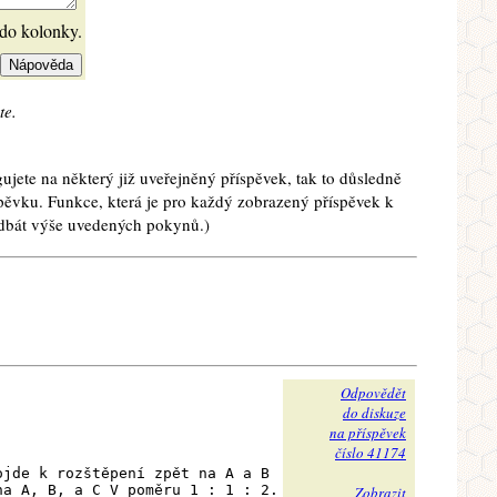
 do kolonky.
te.
ujete na některý již uveřejněný příspěvek, tak to důsledně
spěvku. Funkce, která je pro každý zobrazený příspěvek k
e dbát výše uvedených pokynů.)
Odpovědět
do diskuze
na příspěvek
číslo 41174
ojde k rozštěpení zpět na A a B
na A, B, a C V poměru 1 : 1 : 2.
Zobrazit