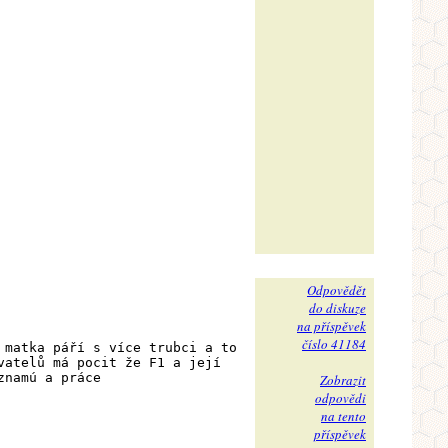
Odpovědět
do diskuze
na příspěvek
číslo 41184
 matka páří s více trubci a to
vatelů má pocit že F1 a její
znamú a práce
Zobrazit
odpovědi
na tento
příspěvek