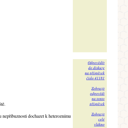
Odpovědět
do diskuze
na příspěvek
číslo 41181
Zobrazit
odpovědi
na tento
tě.
příspěvek
Zobrazit
du nepříbuznosti dochazet k heteroznímu
celé
vlákno