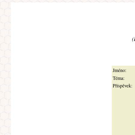
(
Jméno:
Téma:
Příspěvek: