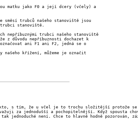
ou matku jako F0 a její dcery (včely) a
e směsí trubců našeho stanoviště jsou
trubci stanoviště.
ch nepříbuznými trubci našeho stanoviště
že z důvodu nepříbuznosti dochazet k
označovat ani F1 ani F2, jedná se o
y našeho křížení, můžeme je označit
kto, s tím, že u včel je to trochu složitější protože se
važuji za jednodušší a pochopitelnější. Když spousta cho
 tak jednoduché není. Chce to hlavně hodně pozorován, zá