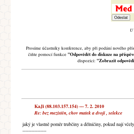
U 
Prosíme účastníky konference, aby při podání nového př
"Odpovědět do diskuze na příspěve
čiňte pomocí funkce
"Zobrazit odpovědi
dispozici:
KaJi (88.103.157.154) --- 7. 2. 2010
Re: bez mezistěn, chov matek a dvoji , selekce
jaký je vlastně poměr trubčiny a dělničiny, pokud nají vče
----------------