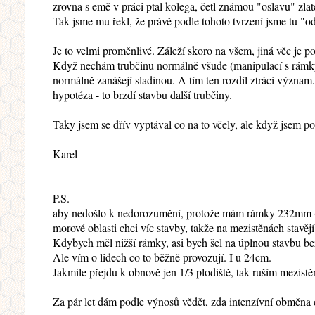
zrovna s emě v práci ptal kolega, četl známou "oslavu" zlat
Tak jsme mu řekl, že právě podle tohoto tvrzení jsme tu "od
Je to velmi proměnlivé. Záleží skoro na všem, jiná věc je p
Když nechám trubčinu normálně všude (manipulací s rámky, p
normálně zanášejí sladinou. A tím ten rozdíl ztrácí význam.
hypotéza - to brzdí stavbu další trubčiny.
Taky jsem se dřív vyptával co na to včely, ale když jsem pos
Karel
P.S.
aby nedošlo k nedorozumění, protože mám rámky 232mm (24
morové oblasti chci víc stavby, takže na mezistěnách stavějí 
Kdybych měl nižší rámky, asi bych šel na úplnou stavbu b
Ale vím o lidech co to běžně provozují. I u 24cm.
Jakmile přejdu k obnově jen 1/3 plodiště, tak ruším mezistě
Za pár let dám podle výnosů vědět, zda intenzívní obměna 