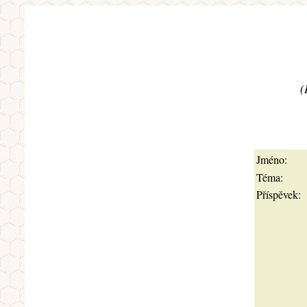
(
Jméno:
Téma:
Příspěvek: