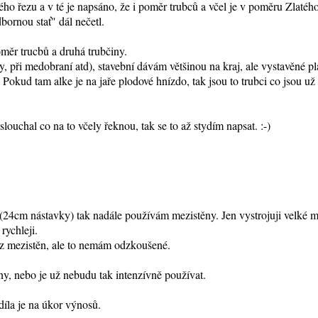
ého řezu a v té je napsáno, že i poměr trubců a včel je v poměru Zlatého
bornou stať" dál nečetl.
oměr trucbů a druhá trubčiny.
ři medobraní atd), stavební dávám většinou na kraj, ale vystavěné plás
 Pokud tam alke je na jaře plodové hnízdo, tak jsou to trubci co jsou už
louchal co na to včely řeknou, tak se to až stydím napsat. :-)
cm nástavky) tak nadále používám mezistěny. Jen vystrojuji velké mn
rychleji.
ez mezistěn, ale to nemám odzkoušené.
ny, nebo je už nebudu tak intenzívně používat.
díla je na úkor výnosů.