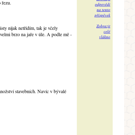
 řezu.
odpovědi
na tento
příspěvek
Zobrazit
ty nijak netřídím, tak je včely
celé
 velmi brzo na jaře v úle. A podle mě -
vlákno
ožství stavebních. Navíc v bývalé