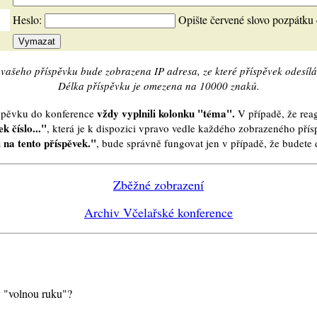
Heslo:
Opište červené slovo pozpátku
vašeho příspěvku bude zobrazena IP adresa, ze které příspěvek odesílá
Délka příspěvku je omezena na 10000 znaků.
vždy vyplnili kolonku "téma".
íspěvku do konference
V případě, že reag
k číslo..."
, která je k dispozici vpravo vedle každého zobrazeného pří
 na tento příspěvek."
, bude správně fungovat jen v případě, že budet
Zběžné zobrazení
Archiv Včelařské konference
ly "volnou ruku"?