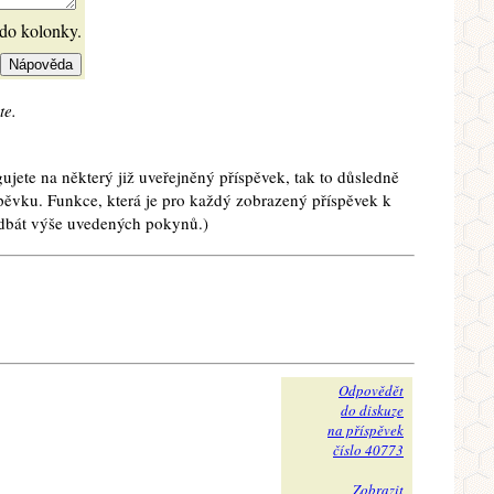
 do kolonky.
te.
ujete na některý již uveřejněný příspěvek, tak to důsledně
spěvku. Funkce, která je pro každý zobrazený příspěvek k
e dbát výše uvedených pokynů.)
Odpovědět
do diskuze
na příspěvek
číslo 40773
Zobrazit