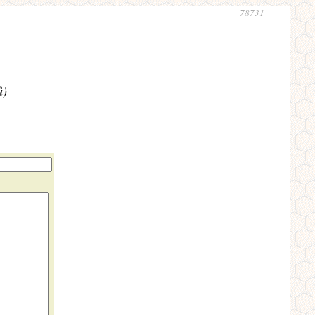
78731
ů)