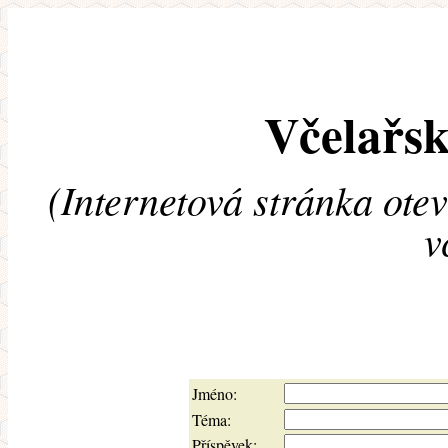
Včelařsk
(Internetová stránka ote
v
Jméno:
Téma:
Příspěvek: