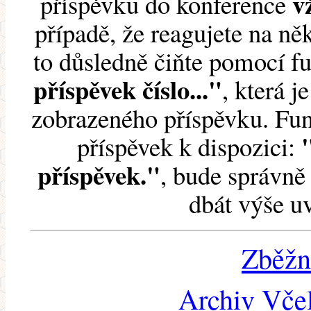
v
příspěvku do konference
případě, že reagujete na něk
to důsledně čiňte pomocí 
příspěvek číslo..."
, která j
zobrazeného příspěvku. Fun
příspěvek k dispozici:
příspěvek."
, bude správně 
dbát výše u
Zběžn
Archiv Včel