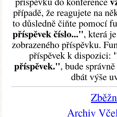
v
příspěvku do konference
případě, že reagujete na něk
to důsledně čiňte pomocí 
příspěvek číslo..."
, která j
zobrazeného příspěvku. Fun
příspěvek k dispozici:
příspěvek."
, bude správně 
dbát výše u
Zběžn
Archiv Včel