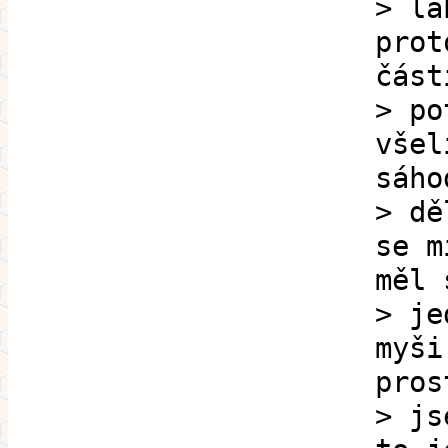
> la
prot
část
> po
všel
sáho
> dě
se m
měl 
> je
myši
pros
> js