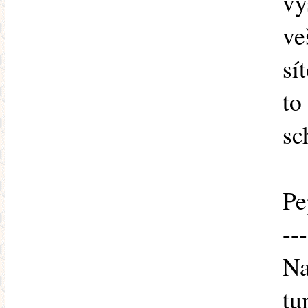
vy
ve
sí
to
sc
Pe
---
Na
tu