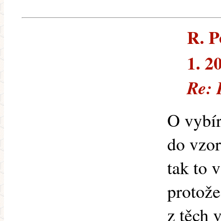
R. P
1. 2
Re: 
O vybír
do vzor
tak to 
protože
z těch 