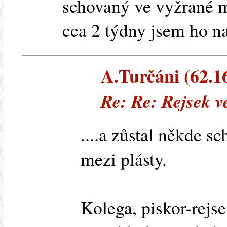
schovaný ve vyžrané m
cca 2 týdny jsem ho n
A.Turčáni (62.16
Re: Re: Rejsek v
....a zůstal někde 
mezi plásty.
Kolega, piskor-rejse