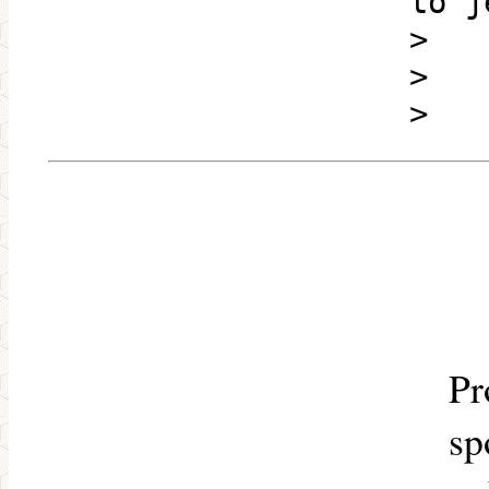
to j
>
>
>
Pr
sp