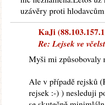
uzávěry proti hlodavcům
KaJi (88.103.157.15
Re: Lejsek ve včels
Myši mi způsobovaly ne
Ale v případě rejsků 
rejsek :-) ) nesleduji 
se skutečně minimláln