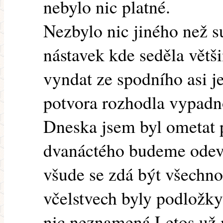
nebylo nic platné.
Nezbylo nic jiného než s
nástavek kde seděla větš
vyndat ze spodního asi je
potvora rozhodla vypadn
Dneska jsem byl ometat 
dvanáctého budeme odevz
všude se zdá být všechn
včelstvech byly podložky 
nic neznamená.Letos už