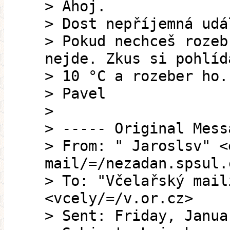
> Ahoj.
> Dost nepříjemná udá
> Pokud nechceš rozeb
nejde. Zkus si pohlíd
> 10 °C a rozeber ho.
> Pavel
>
> ----- Original Mess
> From: " Jaroslsv" <
mail/=/nezadan.spsul.
> To: "Včelařský mail
<vcely/=/v.or.cz>
> Sent: Friday, Janua