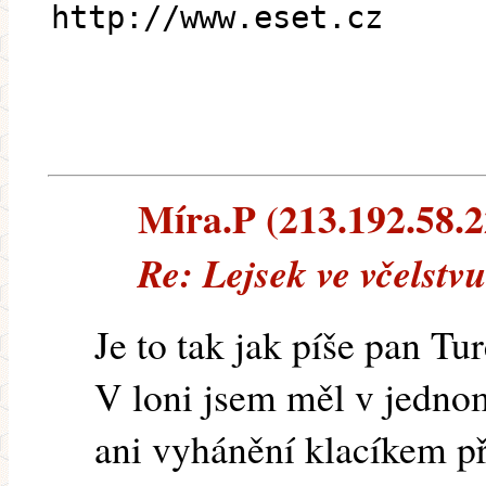
http://www.eset.cz
Míra.P (213.192.58.22
Re: Lejsek ve včelstv
Je to tak jak píše pan Tur
V loni jsem měl v jedno
ani vyhánění klacíkem p