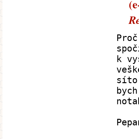
(e
Re
Proč
spoč
k vy
vešk
síto
bych
nota
Pepa