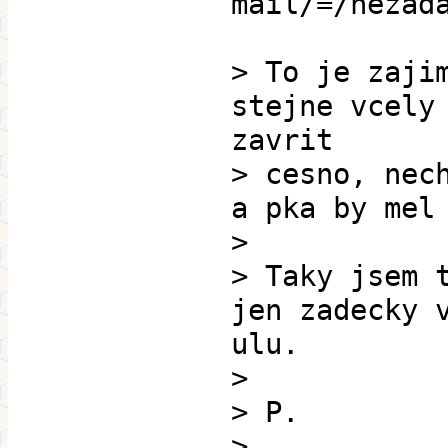
mail/=/nezad
> To je zaji
stejne vcely
zavrit
> cesno, nec
a pka by mel
>
> Taky jsem 
jen zadecky 
ulu.
>
> P.
>