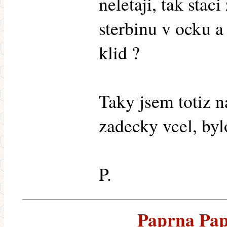
neletaji, tak stac
sterbinu v ocku a
klid ?
Taky jsem totiz n
zadecky vcel, bylo
P.
Paprna Papr