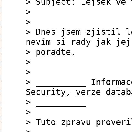
> Subject: Lejsek ve 
>
>
> Dnes jsem zjistil l
nevím si rady jak jej
> poradte.
>
>
> __________ Informac
Security, verze datab
> __________
>
> Tuto zpravu proveri