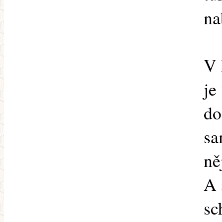
na
V 
je
do
sa
ně
A 
sc