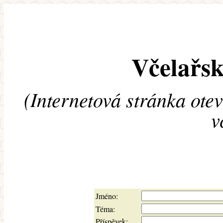
Včelařsk
(Internetová stránka ote
v
Jméno:
Téma:
Příspěvek: