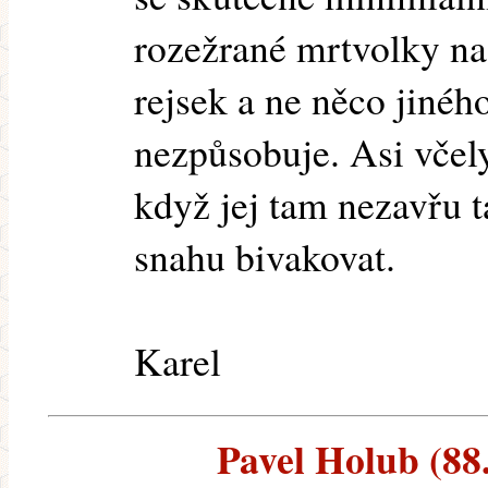
rozežrané mrtvolky n
rejsek a ne něco jiného
nezpůsobuje. Asi včely
když jej tam nezavřu 
snahu bivakovat.
Karel
Pavel Holub (88.