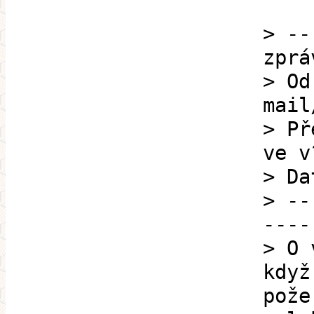
> --
zprá
> Od
mail
> Př
ve v
> Da
> --
----
> O 
když
pože