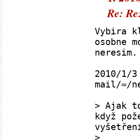
Re: Re:
Vybira k
osobne m
neresim.
2010/1/3
mail/=/n
> Ajak t
když pož
vyšetřen
>