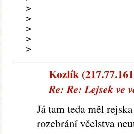
>
>
>
>
>
Kozlík (217.77.161.
Re: Re: Lejsek ve v
Já tam teda měl rejska
rozebrání včelstva neu