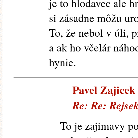
je to hlodavec ale 
si zásadne môžu uro
To, že nebol v úli,
a ak ho včelár náho
hynie.
Pavel Zajicek 
Re: Re: Rejsek
To je zajimavy po