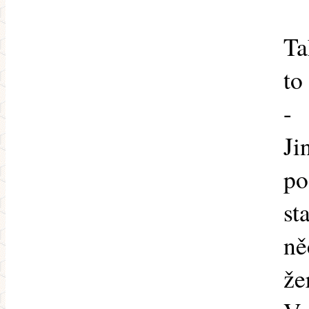
Ta
to
-
Ji
po
st
ně
že