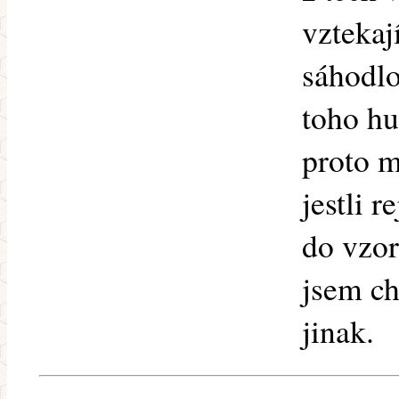
vztekaj
sáhodlo
toho hu
proto m
jestli r
do vzor
jsem cht
jinak.