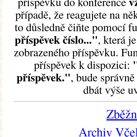
v
příspěvku do konference
případě, že reagujete na něk
to důsledně čiňte pomocí 
příspěvek číslo..."
, která j
zobrazeného příspěvku. Fun
příspěvek k dispozici:
příspěvek."
, bude správně 
dbát výše u
Zběžn
Archiv Včel