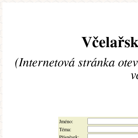
Včelařsk
(Internetová stránka ote
v
Jméno:
Téma:
Příspěvek: