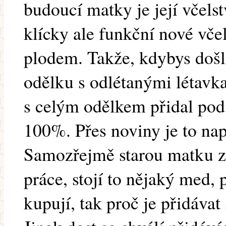
budoucí matky je její včelst
klícky ale funkční nové vče
plodem. Takže, kdybys došl
odělku s odlétanými létavk
s celým odělkem přidal pod 
100%. Přes noviny je to nap
Samozřejmě starou matku za
práce, stojí to nějaký med, 
kupují, tak proč je přidáva