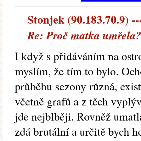
Stonjek (90.183.70.9) --
Re: Proč matka umřela
I když s přidáváním na ost
myslím, že tím to bylo. Och
průběhu sezony různá, exist
včetně grafů a z těch vyplýv
jde nejblběji. Rovněž umat
zdá brutální a určitě bych h