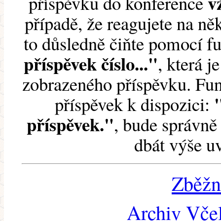
v
příspěvku do konference
případě, že reagujete na něk
to důsledně čiňte pomocí 
příspěvek číslo..."
, která j
zobrazeného příspěvku. Fun
příspěvek k dispozici:
příspěvek."
, bude správně 
dbát výše u
Zběžn
Archiv Včel