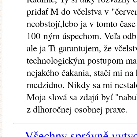
pridať M do včelstva v "červen
neobstojí,lebo ja v tomto čas
100-ným úspechom. Veľa odborn
ale ja Ti garantujem, že včel
technologickým postupom matk
nejakého čakania, stačí mi na
medzidno. Nikdy sa mi nestal
Moja slová sa zdajú byť "nabu
z dlhoročnej osobnej praxe.
Všechny správně vytvo