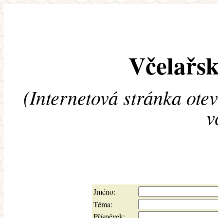
Včelařsk
(Internetová stránka ote
v
Jméno:
Téma:
Příspěvek: