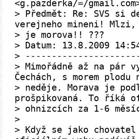
<g.pazderka/=/gmail.com
> Předmět: Re: SVS si d
verejneho mineni! Mlzi,
> je morova!! ???
> Datum: 13.8.2009 14:5
> ---------------------
> Mimořádně až na pár v
Čechách, s morem plodu 
> neděje. Morava je pod
prošpikovaná. To říká o
> ohnizcích za 1-6 měsí
>
> Když se jako chovatel