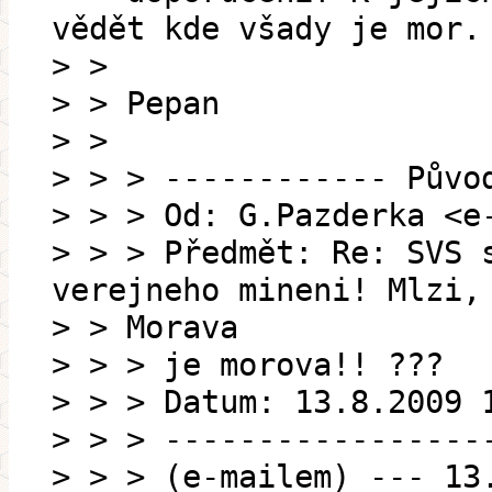
vědět kde všady je mor.
> >
> > Pepan
> >
> > > ------------ Půvo
> > > Od: G.Pazderka <e
> > > Předmět: Re: SVS 
verejneho mineni! Mlzi,
> > Morava
> > > je morova!! ???
> > > Datum: 13.8.2009 
> > > -----------------
> > > (e-mailem) --- 13