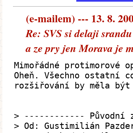
(e-mailem) --- 13. 8. 20
Re: SVS si delaji srandu
a ze pry jen Morava je 
Mimořádné protimorové o
Oheň. Všechno ostatní c
rozšiřování by měla být
> ------------ Původní 
> Od: Gustimilián Pazde