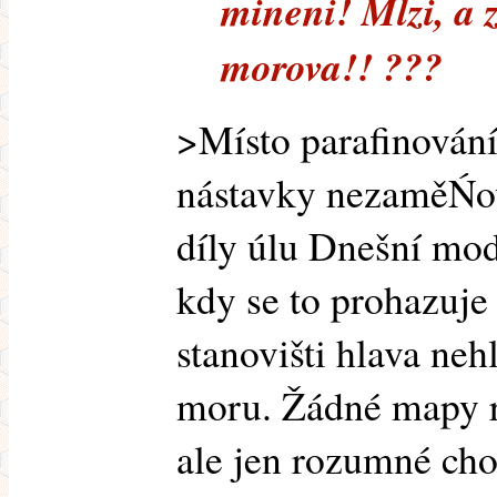
mineni! Mlzi, a 
morova!! ???
>Místo parafinování
nástavky nezaměŃov
díly úlu Dnešní mod
kdy se to prohazuje
stanovišti hlava ne
moru. Žádné mapy r
ale jen rozumné ch