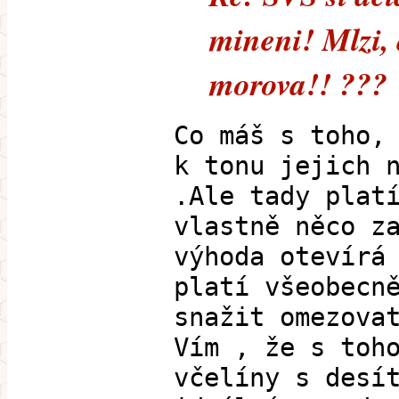
mineni! Mlzi, 
morova!! ???
Co máš s toho,
k tonu jejich 
.Ale tady plat
vlastně něco z
výhoda otevírá
platí všeobecn
snažit omezova
Vím , že s toh
včelíny s desí