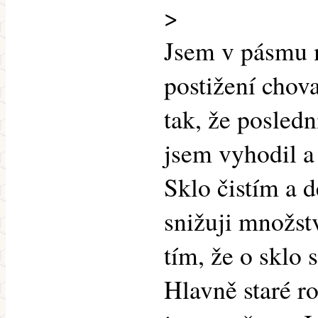
>
Jsem v pásmu m
postižení chov
tak, že posledn
jsem vyhodil a
Sklo čistím a d
snižuji množs
tím, že o sklo 
Hlavně staré r