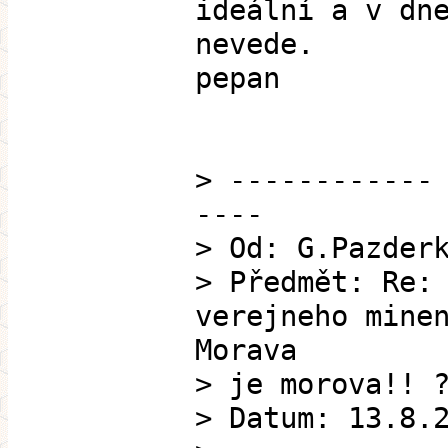
ideální a v dn
nevede.
pepan
> ------------
----
> Od: G.Pazder
> Předmět: Re:
verejneho mine
Morava
> je morova!! 
> Datum: 13.8.