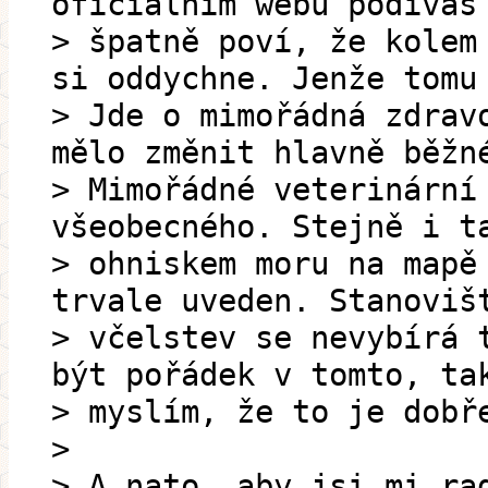
oficiálním webu podíváš
> špatně poví, že kolem
si oddychne. Jenže tomu
> Jde o mimořádná zdrav
mělo změnit hlavně běžn
> Mimořádné veterinární
všeobecného. Stejně i t
> ohniskem moru na mapě
trvale uveden. Stanoviš
> včelstev se nevybírá 
být pořádek v tomto, ta
> myslím, že to je dobř
>
> A nato, aby jsi mi ra