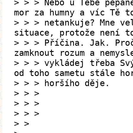
> > > Nebo u Tebe pepan
mor za humny a víc Tě t
> > > netankuje? Mne ve
situace, protože není t
> > > Příčina. Jak. Pro
zamknout rozum a nemysl
> > > vykládej třeba Sv
od toho sametu stále ho
> > > horšího děje.
> > >
> > >
> > >
> >