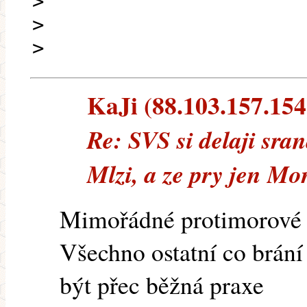
>
>
>
KaJi (88.103.157.154)
Re: SVS si delaji sra
Mlzi, a ze pry jen Mo
Mimořádné protimorové o
Všechno ostatní co brání
být přec běžná praxe