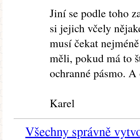
Jiní se podle toho z
si jejich včely něja
musí čekat nejméně
měli, pokud má to št
ochranné pásmo. A o
Karel
Všechny správně vytvo