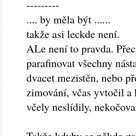
---------
.... by měla být ......
takže asi leckde není.
ALe není to pravda. Pře
parafinovat všechny násta
dvacet mezistěn, nebo př
zimování, včas yvtočil a
včely neslídily, nekočoval
Takže kdyby se někdo za