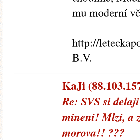
mu moderní vče
http://letecka
B.V.
KaJi (88.103.157
Re: SVS si delaj
mineni! Mlzi, a 
morova!! ???