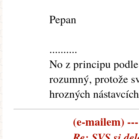
Pepan
..........
No z principu podl
rozumný, protože s
hrozných nástavcíc
(e-mailem) ---
Re: SVS si del