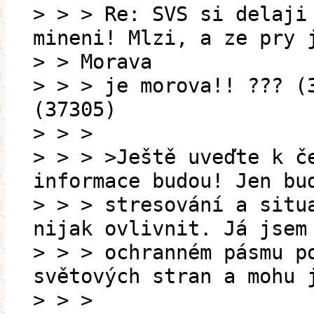
> > > Re: SVS si delaji
mineni! Mlzi, a ze pry 
> > Morava
> > > je morova!! ??? (
(37305)
> > >
> > > >Ještě uveďte k č
informace budou! Jen bu
> > > stresování a situ
nijak ovlivnit. Já jsem
> > > ochranném pásmu p
světových stran a mohu 
> > >