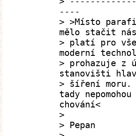
> ------------
----
> >Místo paraf
mělo stačit ná
> platí pro vš
moderní techno
> prohazuje z 
stanovišti hla
> šíření moru.
tady nepomohou
chování<
>
> Pepan
>