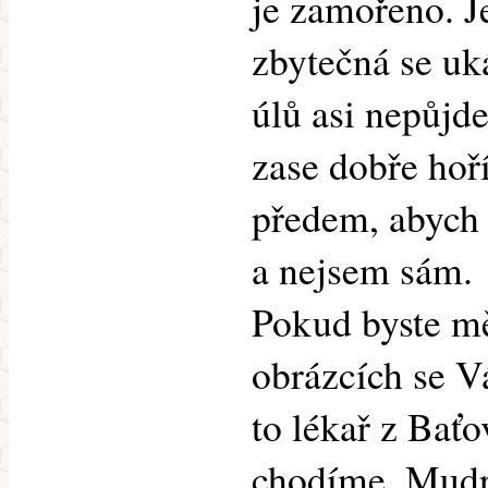
je zamořeno. J
zbytečná se uk
úlů asi nepůjd
zase dobře hoří
předem, abych
a nejsem sám.
Pokud byste mě
obrázcích se V
to lékař z Bať
chodíme, Mudr.