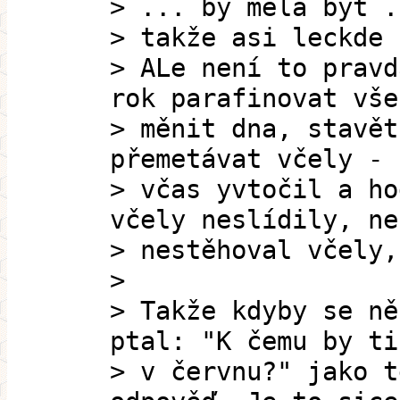
> ... by měla být .
> takže asi leckde 
> ALe není to pravd
rok parafinovat vše
> měnit dna, stavět
přemetávat včely - 
> včas yvtočil a ho
včely neslídily, ne
> nestěhoval včely,
>
> Takže kdyby se ně
ptal: "K čemu by ti
> v červnu?" jako t