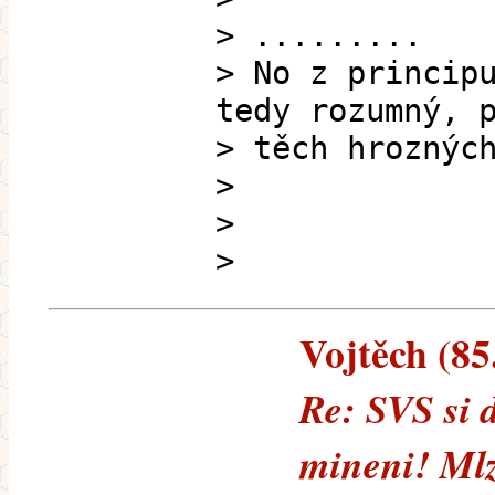
> .........
> No z princip
tedy rozumný, 
> těch hroznýc
>
>
>
Vojtěch (85.
Re: SVS si 
mineni! Mlz