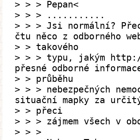
> > > Pepan<
> > > ...........
> > > Jsi normální? Pře
čtu něco z odborného we
> > takového
> > > typu, jakým http:
přesné odborné informac
> > průběhu
> > > nebezpečných nemo
situační mapky za určit
> > přeci
> > > zájmem všech v ob
> > >