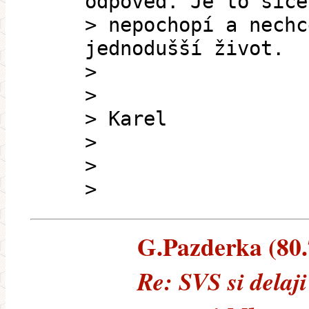
odpověď. Je to sice
> nepochopí a nechc
jednodušší život.
>
>
> Karel
>
>
>
G.Pazderka (80.7
Re: SVS si delaj