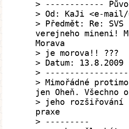
> ------------ Půvo
> Od: KaJi <e-mail/
> Předmět: Re: SVS 
verejneho mineni! M
Morava
> je morova!! ???
> Datum: 13.8.2009 
> -----------------
> Mimořádné protimo
jen Oheň. Všechno o
> jeho rozšiřování 
praxe
> ---------