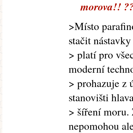
morova!! ?
>Místo parafin
stačit nástavk
> platí pro vše
moderní techno
> prohazuje z 
stanovišti hla
> šíření moru.
nepomohou ale