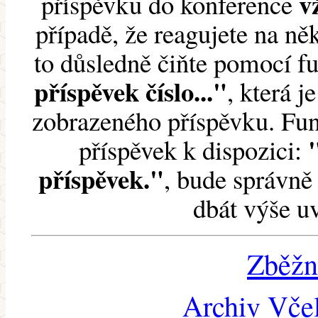
v
příspěvku do konference
případě, že reagujete na něk
to důsledně čiňte pomocí 
příspěvek číslo..."
, která j
zobrazeného příspěvku. Fun
příspěvek k dispozici:
příspěvek."
, bude správně 
dbát výše u
Zběžn
Archiv Včel