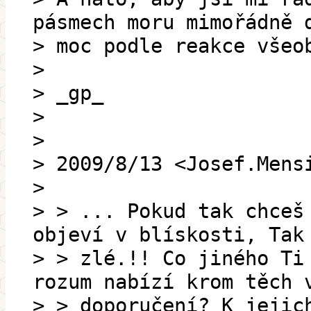
pásmech moru mimořádně 
> moc podle reakce všeo
>
> _gp_
>
>
> 2009/8/13 <Josef.Mens
>
> > ... Pokud tak chceš
objeví v blískosti, Tak
> > zlé.!! Co jiného Ti
rozum nabízí krom těch 
> > doporučení? K jejic