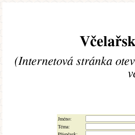
Včelařsk
(Internetová stránka ote
v
Jméno:
Téma:
Příspěvek: