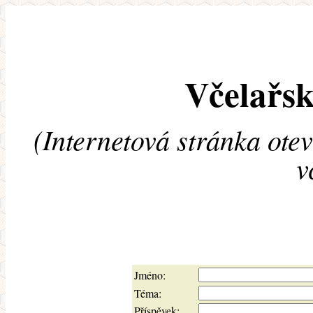
Včelařsk
(Internetová stránka ote
v
Jméno:
Téma:
Příspěvek: