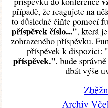
v
příspěvku do konference
případě, že reagujete na něk
to důsledně čiňte pomocí 
příspěvek číslo..."
, která j
zobrazeného příspěvku. Fun
příspěvek k dispozici:
příspěvek."
, bude správně 
dbát výše u
Zběžn
Archiv Včel