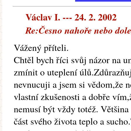
Václav I. --- 24. 2. 2002
Re:Česno nahoře nebo dole
Vážený příteli.
Chtěl bych říci svůj názor na u
zmínit o uteplení úlů.Zdůrazňu
nevnucuji a jsem si vědom,že n
vlastní zkušenosti a dobře vím,ž
nemusí být vždy totéž. Většina
část svého života teplo a sucho.