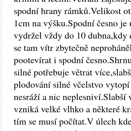
spodní hrany rámků.Velikost ot
1cm na výšku.Spodní česno je 
vydržel vždy do 10 dubna,kdy 
se tam vítr zbytečně neproháně
pootevírat i spodní česno.Shrnu
silné potřebuje větrat více,slab
plodování silné včelstvo vytopí
nesráží a nic neplesniví.Slabší 
vzniká velké vlhko a některé k
tím se musí počítat.V úlech kd