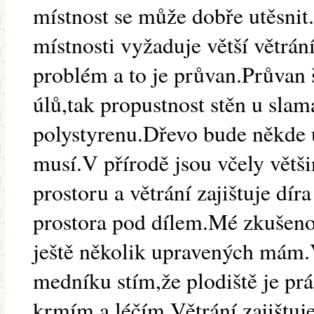
místnost se může dobře utěsnit
místnosti vyžaduje větší větrán
problém a to je průvan.Průvan
úlů,tak propustnost stěn u slamá
polystyrenu.Dřevo bude někde u
musí.V přírodě jsou včely vět
prostoru a větrání zajištuje dí
prostora pod dílem.Mé zkušeno
ještě několik upravených mám.
medníku stím,že plodiště je pr
krmím a léčím.Větrání zajištuje