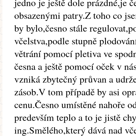
jedno je ještě dole prázdné,je 
obsazenými patry.Z toho co jse
by bylo,česno stále regulovat,
včelstva,podle stupně plodování
větrání pomocí pletiva ve spod
česna a ještě pomocí oček v nás
vzniká zbytečný průvan a udrže
zásob.V tom případě by asi opr
cenu.Česno umístěné nahoře odv
predevším teplo a to je jistě c
ing.Smělého,který dává nad vče