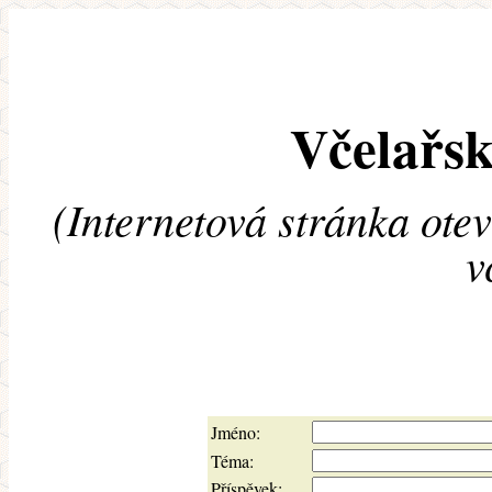
Včelařsk
(Internetová stránka ote
v
Jméno:
Téma:
Příspěvek: