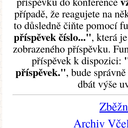
v
příspěvku do konference
případě, že reagujete na něk
to důsledně čiňte pomocí 
příspěvek číslo..."
, která j
zobrazeného příspěvku. Fun
příspěvek k dispozici:
příspěvek."
, bude správně 
dbát výše u
Zběžn
Archiv Včel