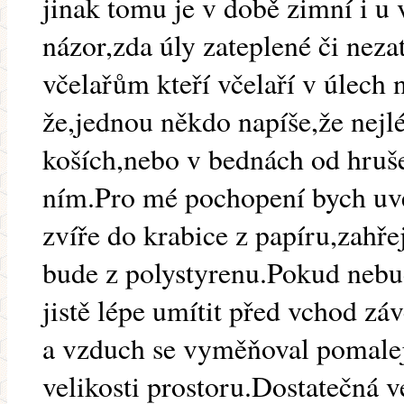
jinak tomu je v době zimní i u 
názor,zda úly zateplené či nezat
včelařům kteří včelaří v úlech
že,jednou někdo napíše,že nejlé
koších,nebo v bednách od hruše
ním.Pro mé pochopení bych uve
zvíře do krabice z papíru,zahřej
bude z polystyrenu.Pokud nebu
jistě lépe umítit před vchod zá
a vzduch se vyměňoval pomaleji.
velikosti prostoru.Dostatečná v