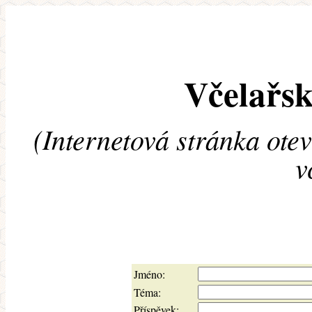
Včelařsk
(Internetová stránka ote
v
Jméno:
Téma:
Příspěvek: