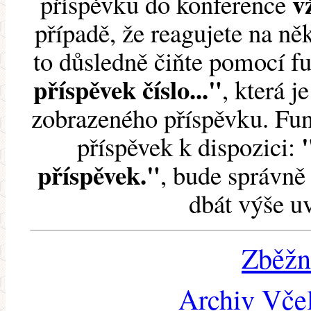
v
příspěvku do konference
případě, že reagujete na něk
to důsledně čiňte pomocí 
příspěvek číslo..."
, která j
zobrazeného příspěvku. Fun
příspěvek k dispozici:
příspěvek."
, bude správně 
dbát výše u
Zběžn
Archiv Včel