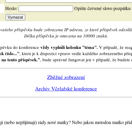
Heslo:
Opište červené slovo pozpátku
vašeho příspěvku bude zobrazena IP adresa, ze které příspěvek odesílá
Délka příspěvku je omezena na 10000 znaků.
vždy vyplnili kolonku "téma".
íspěvku do konference
V případě, že reag
k číslo..."
, která je k dispozici vpravo vedle každého zobrazeného pří
 na tento příspěvek."
, bude správně fungovat jen v případě, že budet
Zběžné zobrazení
Archiv Včelařské konference
ímají (nebo nepřijímají) rády nové matky? Nebo jakou metodou matko přid