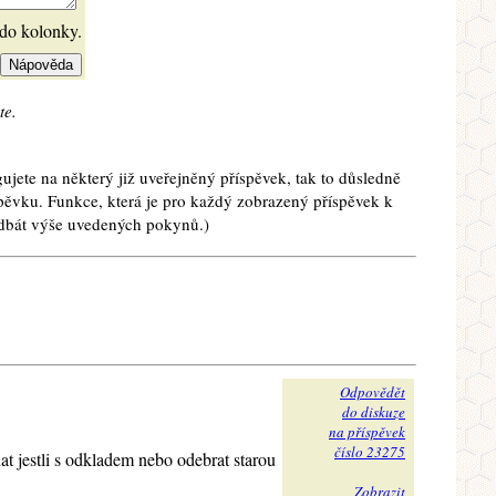
 do kolonky.
te.
ujete na některý již uveřejněný příspěvek, tak to důsledně
spěvku. Funkce, která je pro každý zobrazený příspěvek k
e dbát výše uvedených pokynů.)
Odpovědět
do diskuze
na příspěvek
číslo 23275
at jestli s odkladem nebo odebrat starou
Zobrazit