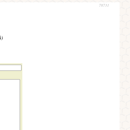
78731
ů)