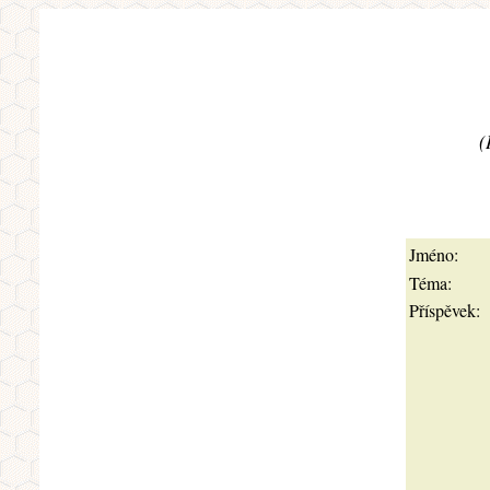
(
Jméno:
Téma:
Příspěvek: