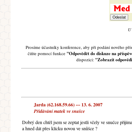
U 
Prosíme účastníky konference, aby při podání nového př
"Odpovědět do diskuze na příspěve
čiňte pomocí funkce
"Zobrazit odpovědi
dispozici:
Jarda (62.168.59.66) --- 13. 6. 2007
Přidávání matek ve snušce
Dobrý den chtěl jsem se zeptat jestli včely ve snučce přij
a hned dát přes klícku novou ve snůšce ?