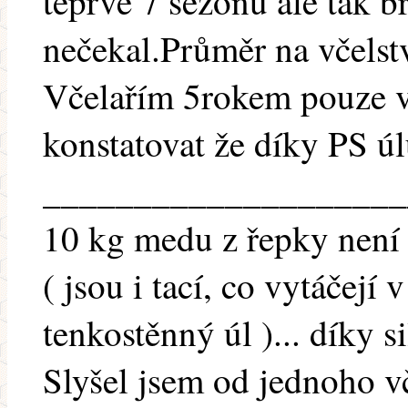
teprve 7 sezonu ale tak b
nečekal.Průměr na včelst
Včelařím 5rokem pouze v
konstatovat že díky PS ú
____________________
10 kg medu z řepky není 
( jsou i tací, co vytáčejí
tenkostěnný úl )... díky 
Slyšel jsem od jednoho v