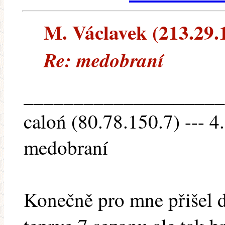
M. Václavek (213.29.16
Re: medobraní
____________________
caloń (80.78.150.7) --- 4
medobraní
Konečně pro mne přišel