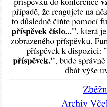
v
příspěvku do konference
případě, že reagujete na něk
to důsledně čiňte pomocí 
příspěvek číslo..."
, která j
zobrazeného příspěvku. Fun
příspěvek k dispozici:
příspěvek."
, bude správně 
dbát výše u
Zběžn
Archiv Včel