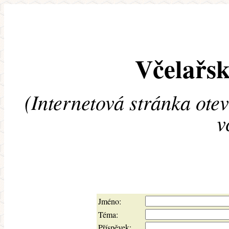
Včelařsk
(Internetová stránka ote
v
Jméno:
Téma:
Příspěvek: