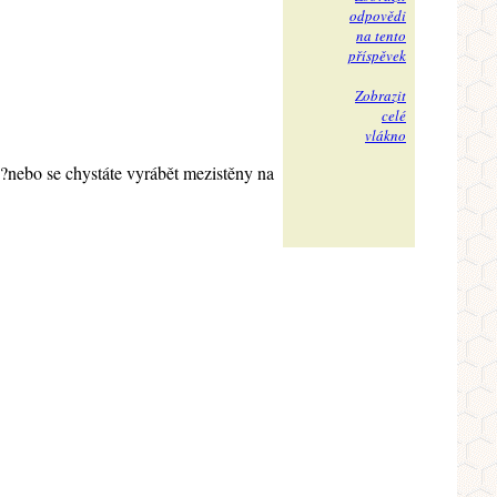
odpovědi
na tento
příspěvek
Zobrazit
celé
vlákno
ku?nebo se chystáte vyrábět mezistěny na