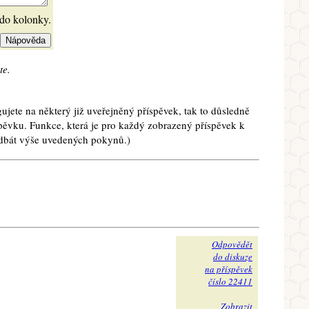
 do kolonky.
te.
ujete na některý již uveřejněný příspěvek, tak to důsledně
spěvku. Funkce, která je pro každý zobrazený příspěvek k
e dbát výše uvedených pokynů.)
Odpovědět
do diskuze
na příspěvek
číslo 22411
Zobrazit