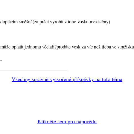
 doplácím směšná(za práci vyrobit z toho vosku mezistěny)
o může oplatit jednomu včelaři?prodáte vosk za víc než třeba ve stražis
..
Všechny správně vytvořené příspěvky na toto téma
Klikněte sem pro nápovědu