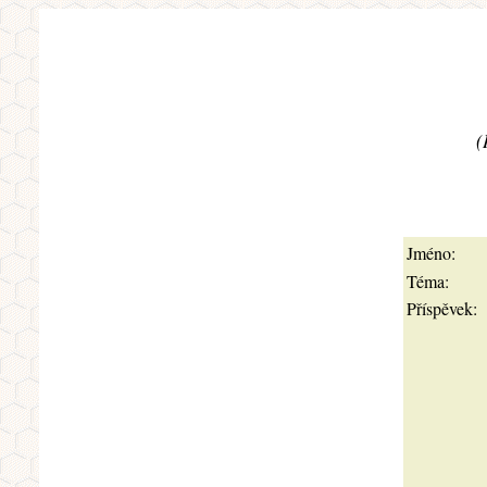
(
Jméno:
Téma:
Příspěvek: