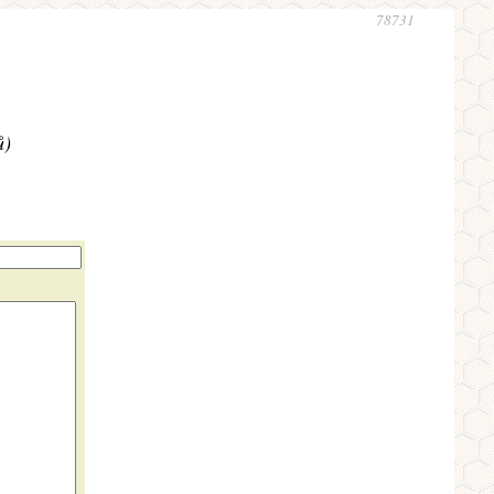
78731
ů)