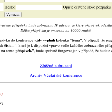
Heslo:
Opište červené slovo pozpátku
vašeho příspěvku bude zobrazena IP adresa, ze které příspěvek odesílá
Délka příspěvku je omezena na 10000 znaků.
vždy vyplnili kolonku "téma".
íspěvku do konference
V případě, že reag
k číslo..."
, která je k dispozici vpravo vedle každého zobrazeného pří
 na tento příspěvek."
, bude správně fungovat jen v případě, že budet
Zběžné zobrazení
Archiv Včelařské konference
V?
23