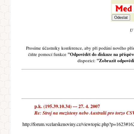
U 
Prosíme účastníky konference, aby při podání nového př
"Odpovědět do diskuze na příspěve
čiňte pomocí funkce
"Zobrazit odpovědi
dispozici:
p.k. (195.39.10.34) --- 27. 4. 2007
Re: Stroj na mezisteny nebo Australii pro torzo CS
http://forum.vcelarskenoviny.cz/viewtopic.php?p=1623#16