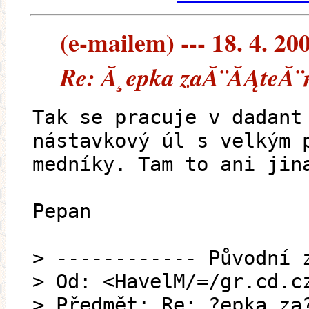
(e-mailem) --- 18. 4. 20
Re: Ă¸epka zaĂ¨ĂĄteĂ¨
Tak se pracuje v dadant
nástavkový úl s velkým 
medníky. Tam to ani jin
Pepan
> ------------ Původní 
> Od: <HavelM/=/gr.cd.c
> Předmět: Re: ?epka za