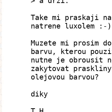
> a drží.
Take mi praskaji na
natrene luxolem :-)
Muzete mi prosim do
barvu, kterou pouzi
nutne je obrousit n
zakytovat praskliny
olejovou barvou?
diky
T.H.