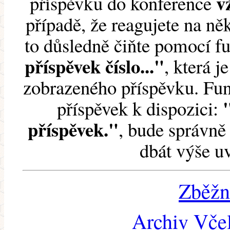
v
příspěvku do konference
případě, že reagujete na něk
to důsledně čiňte pomocí 
příspěvek číslo..."
, která j
zobrazeného příspěvku. Fun
příspěvek k dispozici:
příspěvek."
, bude správně 
dbát výše u
Zběžn
Archiv Včel