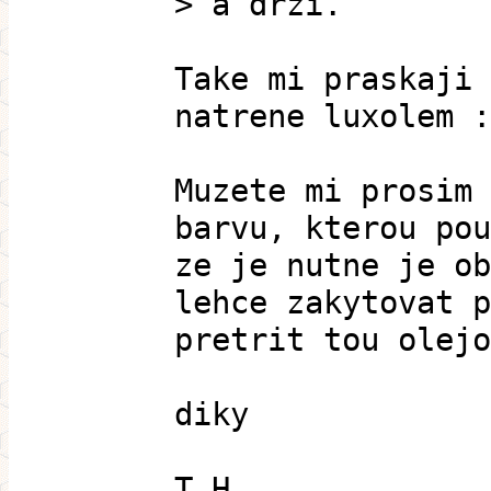
> a drží.
Take mi praskaji 
natrene luxolem :
Muzete mi prosim 
barvu, kterou pou
ze je nutne je ob
lehce zakytovat p
pretrit tou olejo
diky
T.H.