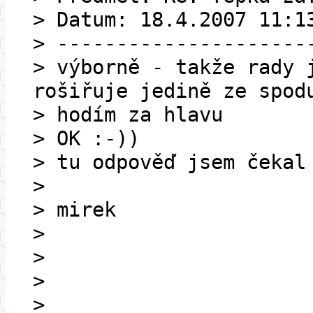
> Datum: 18.4.2007 11:1
> ---------------------
> výborně - takže rady 
rošiřuje jedině ze spod
> hodím za hlavu
> OK :-))
> tu odpověď jsem čekal
>
> mirek
>
>
>
>