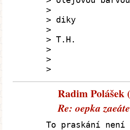
> olejovou barvou
>
> diky
>
> T.H.
>
>
>
Radim Polášek (e
Re: oepka zaeát
To praskání není 