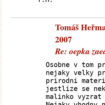
Tomáš Heřman 
2007
Re: oepka zae
Osobne v tom p
nejaky velky p
prirodni mater
jestlize se ne
malinko vyzrat
Nejaky vhodny 