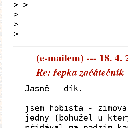
> >
>
>
>
(e-mailem) --- 18. 4.
Re: řepka začátečník
Jasně - dík.
jsem hobista - zimova
jedny (bohužel u kter
přidával na podzim ko