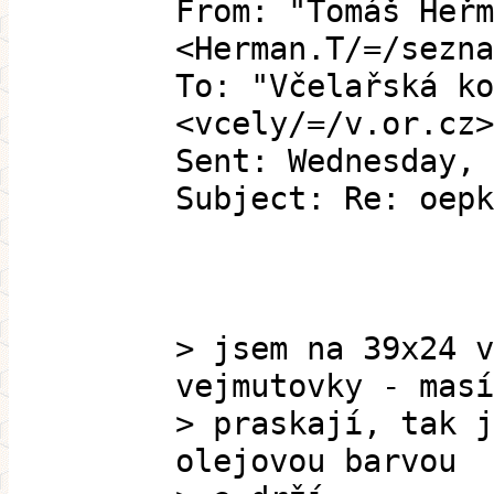
From: "Tomáš Heřm
<Herman.T/=/sezna
To: "Včelařská ko
<vcely/=/v.or.cz>
Sent: Wednesday, 
Subject: Re: oepk
> jsem na 39x24 v
vejmutovky - masí
> praskají, tak j
olejovou barvou