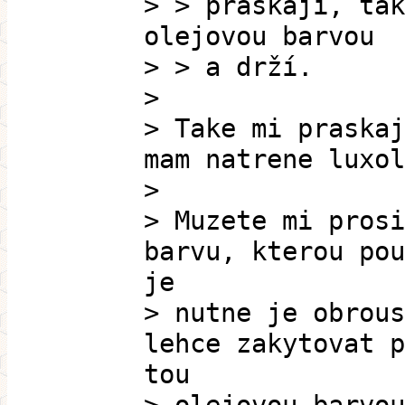
> > praskají, tak
olejovou barvou
> > a drží.
>
> Take mi praskaj
mam natrene luxol
>
> Muzete mi prosi
barvu, kterou pou
je
> nutne je obrous
lehce zakytovat p
tou