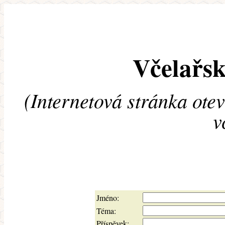
Včelařsk
(Internetová stránka ote
v
Jméno:
Téma:
Příspěvek: