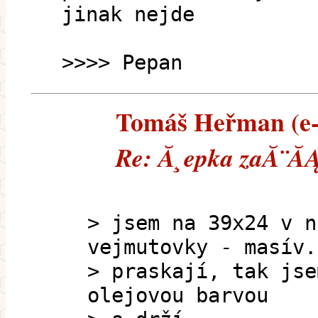
jinak nejde
>>>> Pepan
Tomáš Heřman (e-m
Re: Ă¸epka zaĂ¨ĂĄ
> jsem na 39x24 v n
vejmutovky - masív.
> praskají, tak jse
olejovou barvou