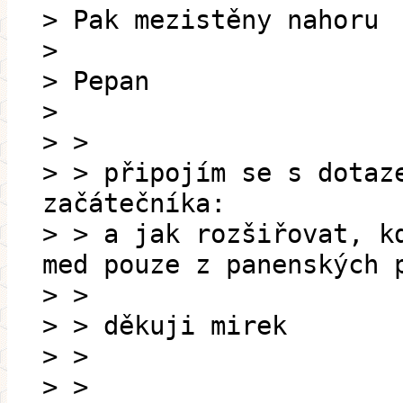
> Pak mezistěny nahoru
>
> Pepan
>
> >
> > připojím se s dotaz
začátečníka:
> > a jak rozšiřovat, k
med pouze z panenských 
> >
> > děkuji mirek
> >
> >