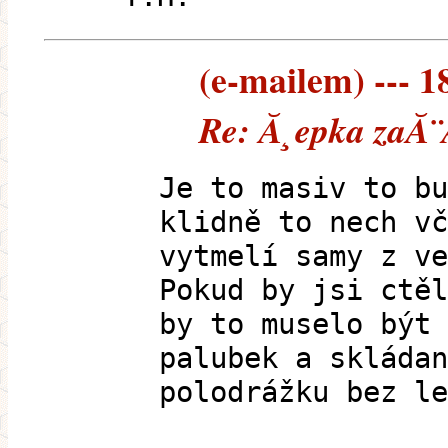
(e-mailem) --- 1
Re: Ă¸epka zaĂ¨
Je to masiv to bu
klidně to nech vč
vytmelí samy z ve
Pokud by jsi ctěl
by to muselo být 
palubek a skládan
polodrážku bez le