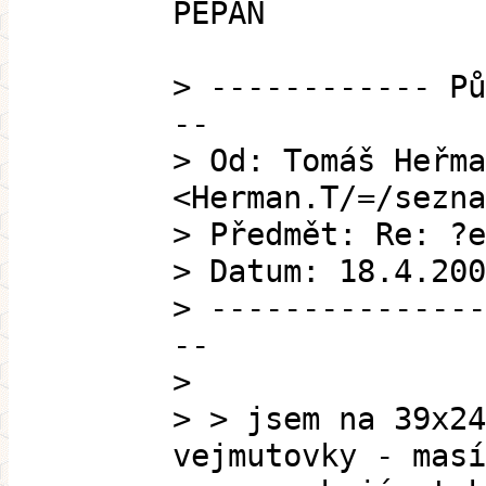
PEPAN
> ------------ Pů
--
> Od: Tomáš Heřma
<Herman.T/=/sezna
> Předmět: Re: ?e
> Datum: 18.4.200
> ---------------
--
>
> > jsem na 39x24
vejmutovky - masí