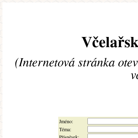
Včelařsk
(Internetová stránka ote
v
Jméno:
Téma:
Příspěvek: