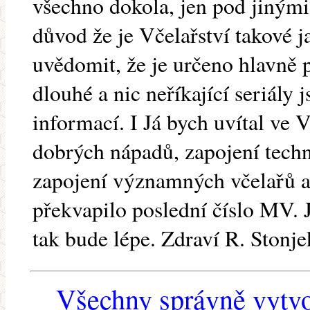
všechno dokola, jen pod jinými 
důvod že je Včelařství takové ja
uvědomit, že je určeno hlavně 
dlouhé a nic neříkající seriály
informací. I Já bych uvítal ve V
dobrých nápadů, zapojení techni
zapojení významných včelařů 
překvapilo poslední číslo MV. J
tak bude lépe. Zdraví R. Stonje
Všechny správně vytvo