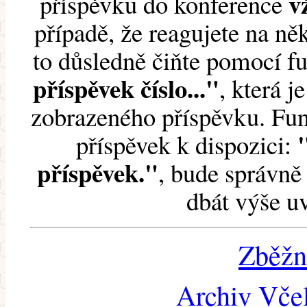
v
příspěvku do konference
případě, že reagujete na něk
to důsledně čiňte pomocí 
příspěvek číslo..."
, která j
zobrazeného příspěvku. Fun
příspěvek k dispozici:
příspěvek."
, bude správně 
dbát výše u
Zběžn
Archiv Včel