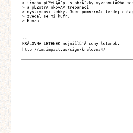
> trochu pĹ™eĹĄĂˇpl s obrĂˇzky vyvrhnutĂ©ho me
> a pĹŻstrĂˇnkovĂ© trepanaci
> myslivcovi lebky. Jsem pomÄ›rnÄ› tvrdej chla
> zvedal se mi kufr.
> Honza
--
KRĂLOVNA LETENEK nejniĹľĹˇĂ­ ceny letenek.
http://im.impact.as/sign/kralovna4/