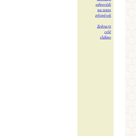
odpovědi
na tento
příspěvek
Zobrazit
celé
vlákno