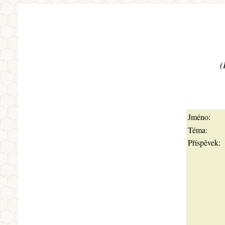
(
Jméno:
Téma:
Příspěvek: