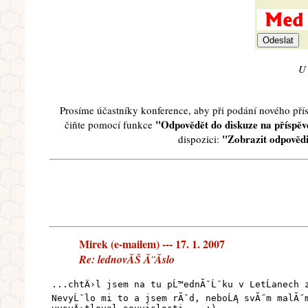
U 
Prosíme účastníky konference, aby při podání nového př
"Odpovědět do diskuze na příspěve
čiňte pomocí funkce
"Zobrazit odpovědi
dispozici:
Mirek (e-mailem) --- 17. 1. 2007
Re: lednovĂŠ Ă¨Ă­slo
...chtÄ›l jsem na tu pĹ™ednĂˇĹˇku v LetĹanech z
NevyĹˇlo mi to a jsem rĂˇd, neboĹĄ svĂ˝m malĂ˝