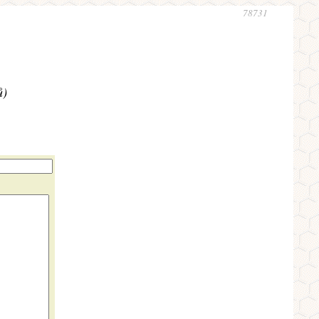
78731
ů)