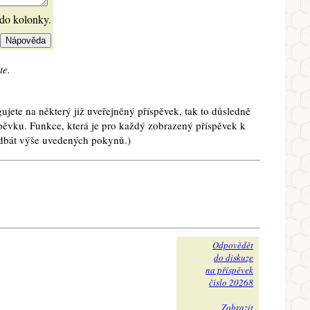
 do kolonky.
te.
ujete na některý již uveřejněný příspěvek, tak to důsledně
spěvku. Funkce, která je pro každý zobrazený příspěvek k
e dbát výše uvedených pokynů.)
Odpovědět
do diskuze
na příspěvek
číslo 20268
Zobrazit