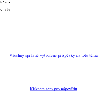
dvÄ›da
p, ale
Všechny správně vytvořené příspěvky na toto téma
Klikněte sem pro nápovědu