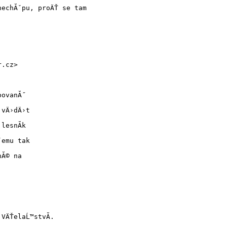
nechĂˇpu, proÄŤ se tam
r.cz>
povanĂ˝
 vÄ›dÄ›t
lesnĂ­k
ˇemu tak
nĂ© na
 VÄŤelaĹ™stvĂ­.