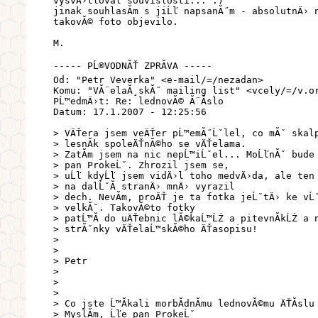
vysvÄ›tloval souvislosti... :)
jinak souhlasĂ­m s jiĹľ napsanĂ˝m - absolutnÄ› 
takovĂ© foto objevilo.
M.
----- PĹ®VODNĂŤ ZPRĂVA -----
Od: "Petr Veverka" <e-mail/=/nezadan>
Komu: "VĂ¨elaĂ¸skĂ˝ mailing list" <vcely/=/v.o
PĹ™edmÄ›t: Re: lednovĂ© Ă¨Ă­slo
Datum: 17.1.2007 - 12:25:56
> VÄŤera jsem veÄŤer pĹ™emĂ˝Ĺˇlel, co mĂˇ skal
> lesnĂ­k spoleÄŤnĂ©ho se vÄŤelama.
> ZatĂ­m jsem na nic nepĹ™iĹˇel... MoĹľnĂˇ bude
> pan ProkeĹˇ. Zhrozil jsem se,
> uĹľ kdyĹľ jsem vidÄ›l toho medvÄ›da, ale ten 
> na dalĹˇĂ­ stranÄ› mnÄ› vyrazil
> dech. NevĂ­m, proÄŤ je ta fotka jeĹˇtÄ› ke vĹ
> velkĂˇ. TakovĂ©to fotky
> patĹ™Ă­ do uÄŤebnic lĂ©kaĹ™ĹŻ a pitevnĂ­kĹŻ a 
> strĂˇnky vÄŤelaĹ™skĂ©ho ÄŤasopisu!
>
>
> Petr
>
>
>
> Co jste Ĺ™Ă­kali morbĂ­dnĂ­mu lednovĂ©mu ÄŤĂ­slu
> MyslĂ­m, Ĺľe pan ProkeĹˇ