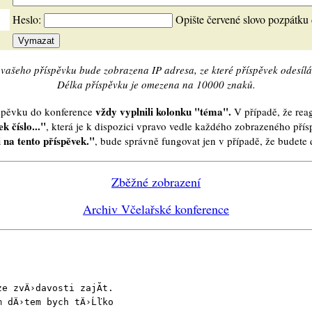
Heslo:
Opište červené slovo pozpátku
vašeho příspěvku bude zobrazena IP adresa, ze které příspěvek odesílá
Délka příspěvku je omezena na 10000 znaků.
vždy vyplnili kolonku "téma".
íspěvku do konference
V případě, že reag
k číslo..."
, která je k dispozici vpravo vedle každého zobrazeného pří
 na tento příspěvek."
, bude správně fungovat jen v případě, že budet
Zběžné zobrazení
Archiv Včelařské konference
e zvÄ›davosti zajĂ­t.
m dÄ›tem bych tÄ›Ĺľko