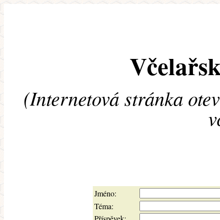
Včelařsk
(Internetová stránka ote
v
Jméno:
Téma:
Příspěvek: