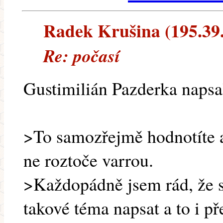
Radek Krušina (195.39.1
Re: počasí­
Gustimilián Pazderka napsa
>To samozřejmě hodnotíte a
ne roztoče varrou.
>Každopádně jsem rád, že 
takové téma napsat a to i př