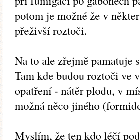
při fumigaci po gabonech p
potom je možné že v někter
přeživší roztoči.
Na to ale zřejmě pamatuje s
Tam kde budou roztoči ve v
opatření - nátěr plodu, v mí
možná něco jiného (formidol
Myslím, že ten kdo léčí po