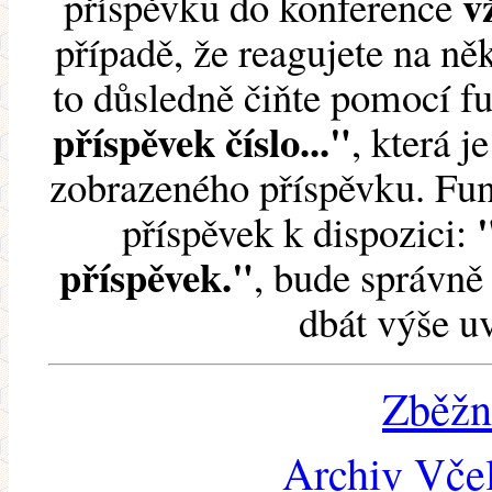
v
příspěvku do konference
případě, že reagujete na něk
to důsledně čiňte pomocí 
příspěvek číslo..."
, která j
zobrazeného příspěvku. Fun
příspěvek k dispozici:
příspěvek."
, bude správně 
dbát výše u
Zběžn
Archiv Včel