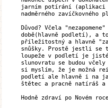
jarním potírání (aplikaci
nadměrného zavíčkovného p
Důvod? Včela "nezapomene"
době(hlavně podletí), a t
příležitostný a hlavně "z
snůšky. Prostě jestli se 
loupeže v podletí je jist
slunovratu se budou včely
si myslím, že je možná re
podletí ale hlavně i na j
štětec a pracně natíráš a
Hodně zdraví po Novém roc