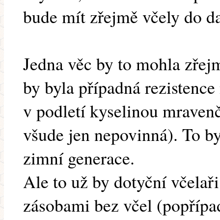
bude mít zřejmě včely do da
Jedna věc by to mohla zřejm
by byla případná rezistence 
v podletí kyselinou mravenč
všude jen nepovinná). To b
zimní generace.
Ale to už by dotyční včelaři
zásobami bez včel (popřípad