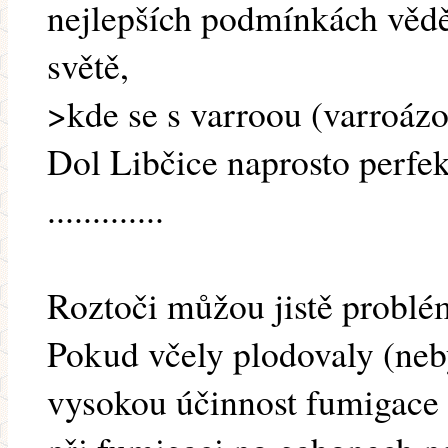
nejlepších podmínkách věděn
světě,
>kde se s varroou (varroá
Dol Libčice naprosto perfe
.............
Roztoči můžou jistě problé
Pokud včely plodovaly (ne
vysokou účinnost fumigace č