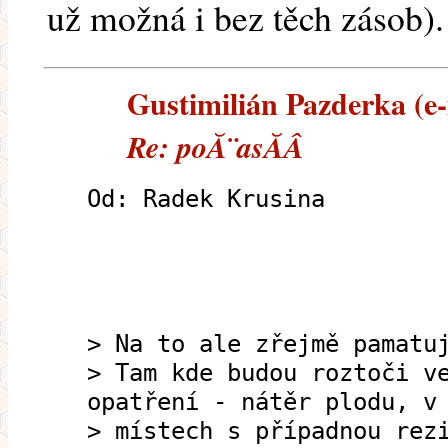
už možná i bez těch zásob).
Gustimilián Pazderka (e-
Re: poĂ¨asĂ­Â­
Od: Radek Krusina
> Na to ale zřejmě pamatu
> Tam kde budou roztoči v
opatření - nátěr plodu, v
> místech s případnou rez