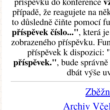
v
příspěvku do konference
případě, že reagujete na něk
to důsledně čiňte pomocí 
příspěvek číslo..."
, která j
zobrazeného příspěvku. Fun
příspěvek k dispozici:
příspěvek."
, bude správně 
dbát výše u
Zběžn
Archiv Včel