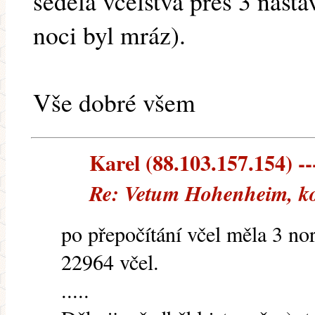
seděla včelstva přes 3 nást
noci byl mráz).
Vše dobré všem
Karel (88.103.157.154) --
Re: Vetum Hohenheim, ko
po přepočítání včel měla 3 no
22964 včel.
.....