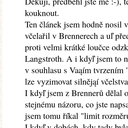
Děkuji, předběhl jste mě :-), 
kouknout.
Ten článek jsem hodně nosil v
včelařil v Brennerech a uľ pře
proti velmi krátké loučce odz
Langstroth. A i kdyľ jsem to 
v souhlasu s Vaąím tvrzením " 
lze vyzimovat silnějąí včelstva 
I kdyľ jsem z Brennerů dělal 
stejnému názoru, co jste naps
jsem tomu říkal "limit rozměr
I kdyľ v dobách, kdy tady byl