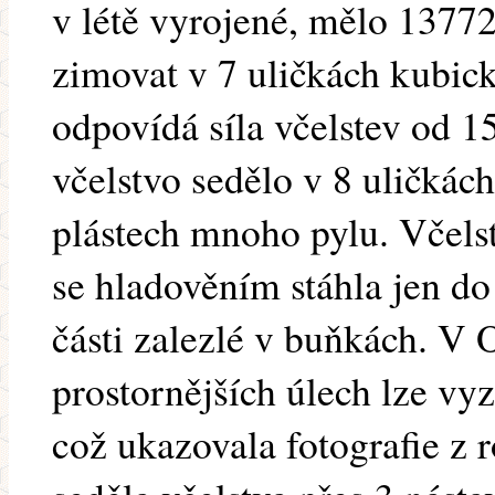
v létě vyrojené, mělo 13772
zimovat v 7 uličkách kubic
odpovídá síla včelstev od 15
včelstvo sedělo v 8 uličkách
plástech mnoho pylu. Včels
se hladověním stáhla jen do 
části zalezlé v buňkách. V 
prostornějších úlech lze vyz
což ukazovala fotografie z