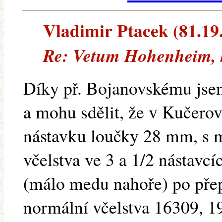
Vladimir Ptacek (81.19.4
Re: Vetum Hohenheim, 
Díky př. Bojanovskému jse
a mohu sdělit, že v Kučerov
nástavku loučky 28 mm, s 
včelstva ve 3 a 1/2 nástav
(málo medu nahoře) po přep
normální včelstva 16309, 19