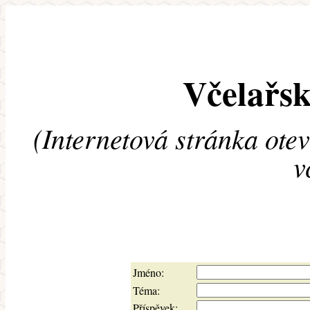
Včelařsk
(Internetová stránka ote
v
Jméno:
Téma:
Příspěvek: