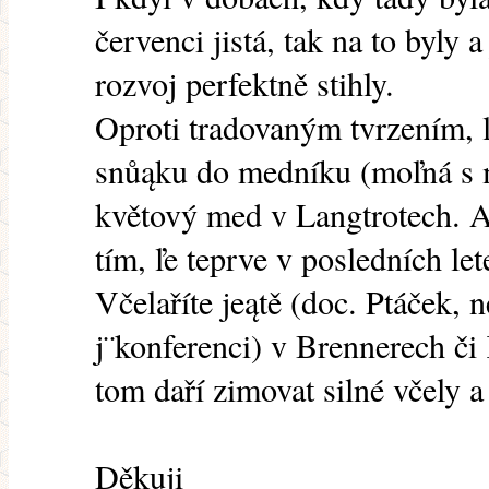
červenci jistá, tak na to byly 
rozvoj perfektně stihly.
Oproti tradovaným tvrzením, ľ
snůąku do medníku (moľná s m
květový med v Langtrotech. A
tím, ľe teprve v posledních let
Včelaříte jeątě (doc. Ptáček, 
j¨konferenci) v Brennerech č
tom daří zimovat silné včely a
Děkuji