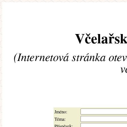
Včelařsk
(Internetová stránka ote
v
Jméno:
Téma:
Příspěvek: