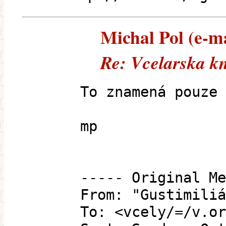
Michal Pol (e-ma
Re: Vcelarska k
To znamená pouze 
mp
----- Original Me
From: "Gustimiliá
To: <vcely/=/v.or