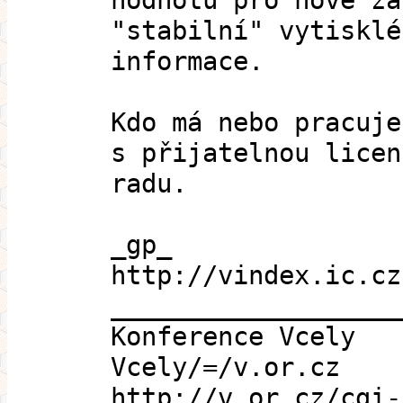
hodnotu pro nové zá
"stabilní" vytisklé
informace.
Kdo má nebo pracuje
s přijatelnou licen
radu.
_gp_
http://vindex.ic.cz
___________________
Konference Vcely
Vcely/=/v.or.cz
http://v.or.cz/cgi-