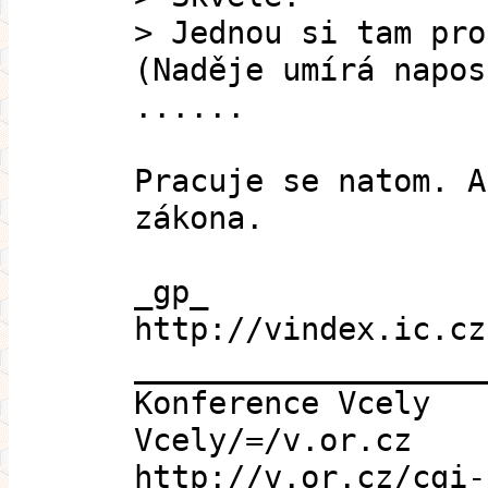
> Jednou si tam pro
(Naděje umírá napos
......
Pracuje se natom. A
zákona.
_gp_
http://vindex.ic.cz
___________________
Konference Vcely
Vcely/=/v.or.cz
http://v.or.cz/cgi-