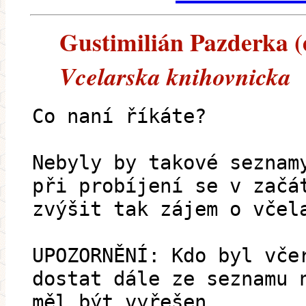
Gustimilián Pazderka (e
Vcelarska knihovnicka
Co naní říkáte?
Nebyly by takové seznam
při probíjení se v začá
zvýšit tak zájem o včel
UPOZORNĚNÍ: Kdo byl vče
dostat dále ze seznamu 
měl být vyřešen.