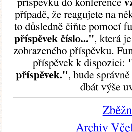
v
příspěvku do konference
případě, že reagujete na něk
to důsledně čiňte pomocí 
příspěvek číslo..."
, která j
zobrazeného příspěvku. Fun
příspěvek k dispozici:
příspěvek."
, bude správně 
dbát výše u
Zběžn
Archiv Včel