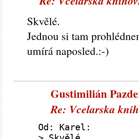
Re: Vcelarska knihov
Skvělé.
Jednou si tam prohlédnem
umírá naposled.:-)
Gustimilián Pazder
Re: Vcelarska kni
Od: Karel:
> Skvělé.