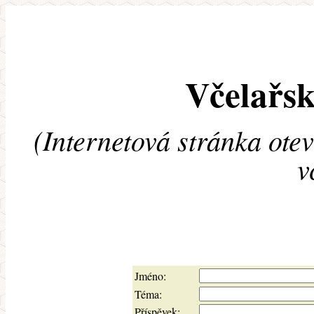
Včelařsk
(Internetová stránka ote
v
Jméno:
Téma:
Příspěvek: