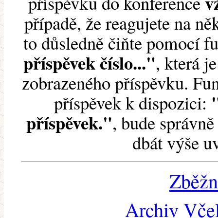
v
příspěvku do konference
případě, že reagujete na něk
to důsledně čiňte pomocí 
příspěvek číslo..."
, která j
zobrazeného příspěvku. Fun
příspěvek k dispozici:
příspěvek."
, bude správně 
dbát výše u
Zběžn
Archiv Včel