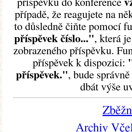
v
příspěvku do konference
případě, že reagujete na něk
to důsledně čiňte pomocí 
příspěvek číslo..."
, která j
zobrazeného příspěvku. Fun
příspěvek k dispozici:
příspěvek."
, bude správně 
dbát výše u
Zběžn
Archiv Včel