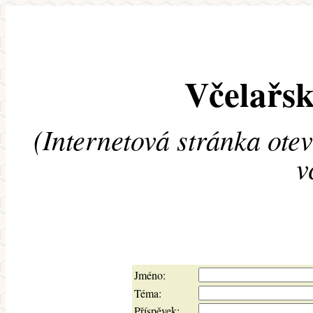
Včelařsk
(Internetová stránka ote
v
Jméno:
Téma:
Příspěvek: