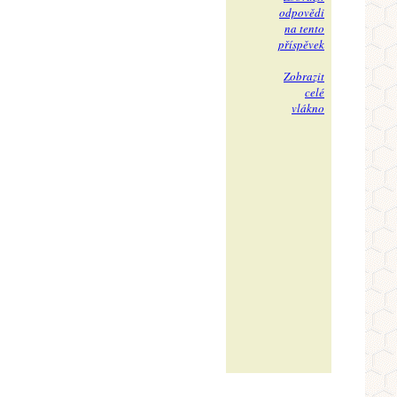
odpovědi
na tento
příspěvek
Zobrazit
celé
vlákno