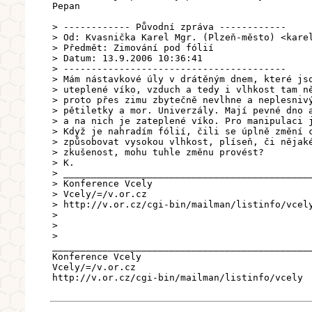
Pepan
> ------------ Původní zpráva ------------
> Od: Kvasnička Karel Mgr. (Plzeň-město) <kare
> Předmět: Zimování pod fólií
> Datum: 13.9.2006 10:36:41
> ----------------------------------------
> Mám nástavkové úly v drátěným dnem, které js
> uteplené víko, vzduch a tedy i vlhkost tam n
> proto přes zimu zbytečně nevlhne a neplesniv
> pětiletky a mor. Univerzály. Mají pevné dno 
> a na nich je zateplené víko. Pro manipulaci 
> Když je nahradím fólií, čili se úplně změní 
> způsobovat vysokou vlhkost, plíseň, či nějak
> zkušenost, mohu tuhle změnu provést?
> K.
> ____________________________________________
> Konference Vcely
> Vcely/=/v.or.cz
> http://v.or.cz/cgi-bin/mailman/listinfo/vcel
>
>
>
______________________________________________
Konference Vcely
Vcely/=/v.or.cz
http://v.or.cz/cgi-bin/mailman/listinfo/vcely