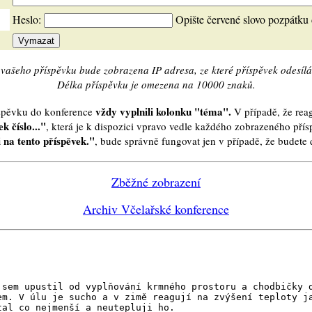
Heslo:
Opište červené slovo pozpátku
vašeho příspěvku bude zobrazena IP adresa, ze které příspěvek odesílá
Délka příspěvku je omezena na 10000 znaků.
vždy vyplnili kolonku "téma".
íspěvku do konference
V případě, že reag
k číslo..."
, která je k dispozici vpravo vedle každého zobrazeného pří
 na tento příspěvek."
, bude správně fungovat jen v případě, že budet
Zběžné zobrazení
Archiv Včelařské konference
jsem upustil od vyplňování krmného prostoru a chodbičky 
em. V úlu je sucho a v zimě reagují na zvýšení teploty j
tal co nejmenší a neutepluji ho.