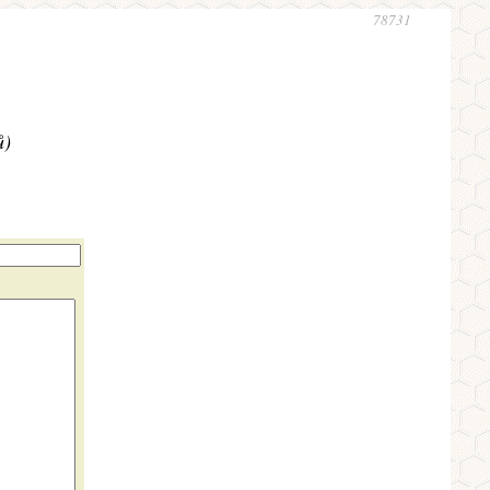
78731
ů)