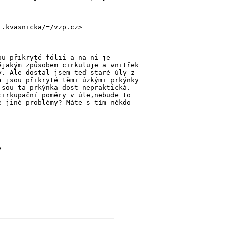
l.kvasnicka/=/vzp.cz>
ou přikryté fólií a na ní je
ějakým způsobem cirkuluje a vnitřek
ý. Ale dostal jsem teď staré úly z
a jsou přikryté těmi úzkými prkýnky
jsou ta prkýnka dost nepraktická.
cirkupační poměry v úle,nebude to
é jiné problémy? Máte s tím někdo
___
y
_