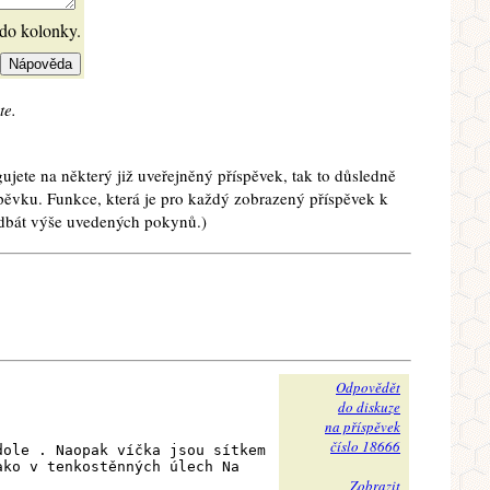
 do kolonky.
te.
ujete na některý již uveřejněný příspěvek, tak to důsledně
spěvku. Funkce, která je pro každý zobrazený příspěvek k
e dbát výše uvedených pokynů.)
Odpovědět
do diskuze
na příspěvek
číslo 18666
dole . Naopak víčka jsou sítkem
ako v tenkostěnných úlech Na
Zobrazit