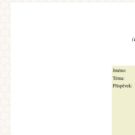
(
Jméno:
Téma:
Příspěvek: