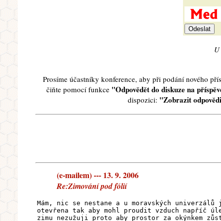
U 
Prosíme účastníky konference, aby při podání nového př
"Odpovědět do diskuze na příspěve
čiňte pomocí funkce
"Zobrazit odpovědi
dispozici:
(e-mailem) --- 13. 9. 2006
Re:Zimování pod fólií
Mám, nic se nestane a u moravských univerzálů 
otevřena tak aby mohl proudit vzduch napříč úl
zimu nezužuji proto aby prostor za okýnkem zůs