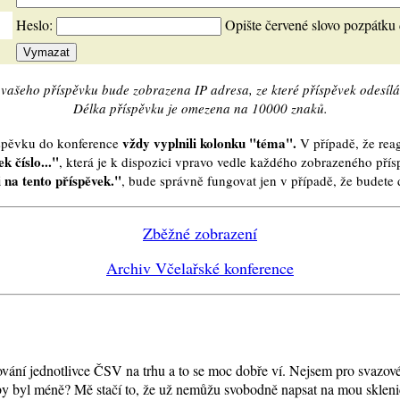
Heslo:
Opište červené slovo pozpátku
vašeho příspěvku bude zobrazena IP adresa, ze které příspěvek odesílá
Délka příspěvku je omezena na 10000 znaků.
vždy vyplnili kolonku "téma".
íspěvku do konference
V případě, že reag
k číslo..."
, která je k dispozici vpravo vedle každého zobrazeného pří
 na tento příspěvek."
, bude správně fungovat jen v případě, že budet
Zběžné zobrazení
Archiv Včelařské konference
ání jednotlivce ČSV na trhu a to se moc dobře ví. Nejsem pro svazové
 by byl méně? Mě stačí to, že už nemůžu svobodně napsat na mou sklen