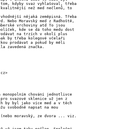
 tom, kdyby svaz vyhlašoval, třeba
 kvalitnější než med nečlenů, to
 vhodnější nějaká zeměpisná. Třeba
yd. Nebo Moravský med z Radhoště,
mberské vrchoviny atd To jsou
políček, kde se dá toho medu dost
rodávat na trzích v okolí plus
pak by třeba kolegové včelaři
čkou prodávat a pokud by měli
kla zavedená značka.
.cz>
a monopolním chování jednotlivce
 pro svazové sklenice už jen z
ch by byl jako více med a v těch
ůžu svobodně napsat na mou
 (nebo moravský, ze dvora ... viz.
yž už jsem taky nečlen. Společný