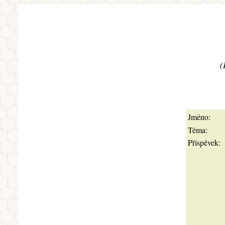
(
Jméno:
Téma:
Příspěvek: