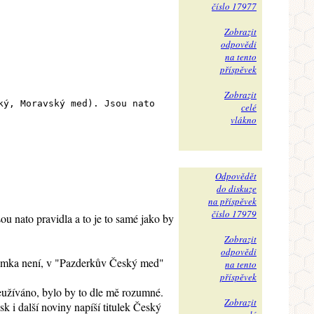
číslo 17977
Zobrazit
odpovědi
na tento
příspěvek
Zobrazit
ký, Moravský med). Jsou nato
celé
vlákno
Odpovědět
do diskuze
na příspěvek
číslo 17979
u nato pravidla a to je to samé jako by
Zobrazit
odpovědi
známka není, v "Pazderkův Český med"
na tento
příspěvek
neužíváno, bylo by to dle mě rozumné.
Zobrazit
 i další noviny napíší titulek Český