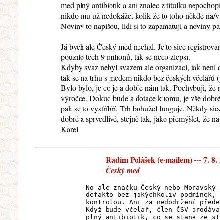
med plný antibiotik a ani znalec z titulku nepochop
nikdo mu už nedokáže, kolik že to toho někde na/v
Noviny to napíšou, lidi si to zapamatují a noviny p
Já bych ale Český med nechal. Je to sice registrova
použilo těch 9 milionů, tak se něco zlepší.
Kdyby svaz nebyl svazem ale organizací, tak není 
tak se na trhu s medem nikdo bez českých včelařů (
Bylo bylo, je co je a dobře nám tak. Pochybuji, že n
výročce. Dokud bude a dotace k tomu, je vše dobré,
pak se to vystříbří. Trh bohužel funguje. Někdy sic
dobré a sprvedlivé, stejně tak, jako přemýšlet, že 
Karel
Radim Polášek (e-mailem) --- 7. 8.
Český med
No ale značku Český nebo Moravský 
defakto bez jakýchkoliv podmínek, 
kontrolou. Ani za nedodržení přede
Když bude včelař, člen ČSV prodáva
plný antibiotik, co se stane ze st