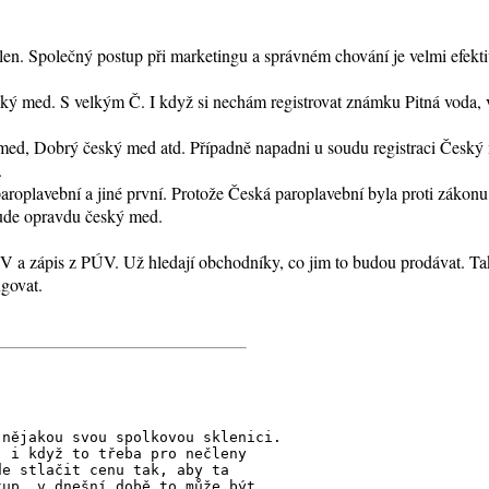
člen. Společný postup při marketingu a správném chování je velmi efekti
ý med. S velkým Č. I když si nechám registrovat známku Pitná voda, 
 med, Dobrý český med atd. Případně napadni u soudu registraci Český 
.
oplavební a jiné první. Protože Česká paroplavební byla proti zákonu.
bude opravdu český med.
V a zápis z PÚV. Už hledají obchodníky, co jim to budou prodávat. Takž
ngovat.
 nějakou svou spolkovou sklenici.
, i když to třeba pro nečleny
de stlačit cenu tak, aby ta
kup, v dnešní době to může být