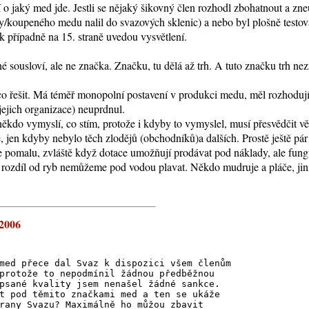
í o jaký med jde. Jestli se nějaký šikovný člen rozhodl zbohatnout a zne
y/koupeného medu nalil do svazových sklenic) a nebo byl plošně testo
ak případně na 15. straně uvedou vysvětlení.
né sousloví, ale ne značka. Značku, tu dělá až trh. A tuto značku trh n
co řešit. Má téměř monopolní postavení v produkci medu, měl rozhodujíc
jejich organizace) neuprdnul.
ěkdo vymyslí, co stím, protože i kdyby to vymyslel, musí přesvědčit větš
 jen kdyby nebylo těch zlodějů (obchodníků)a dalších. Prostě ještě pár
e pomalu, zvláště když dotace umožňují prodávat pod náklady, ale funguj
na rozdíl od ryb nemůžeme pod vodou plavat. Někdo mudruje a pláče, jiní 
 2006
med přece dal Svaz k dispozici všem členům
protože to nepodmínil žádnou předběžnou
psané kvality jsem nenašel žádné sankce.
t pod těmito značkami med a ten se ukáže
rany Svazu? Maximálně ho můžou zbavit