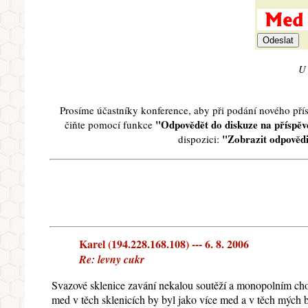
U 
Prosíme účastníky konference, aby při podání nového př
"Odpovědět do diskuze na příspěve
čiňte pomocí funkce
"Zobrazit odpovědi
dispozici:
Karel (194.228.168.108) --- 6. 8. 2006
Re: levny cukr
Svazové sklenice zavání nekalou soutěží a monopolním chov
med v těch sklenicích by byl jako více med a v těch mých