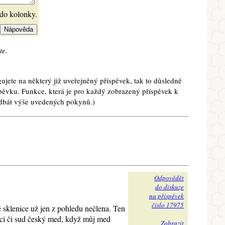
 do kolonky.
te.
ujete na některý již uveřejněný příspěvek, tak to důsledně
spěvku. Funkce, která je pro každý zobrazený příspěvek k
e dbát výše uvedených pokynů.)
Odpovědět
do diskuze
na příspěvek
číslo 17975
 sklenice už jen z pohledu nečlena. Ten
ici či sud český med, když můj med
Zobrazit