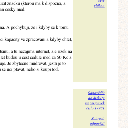
celé
užil značku (kterou má k dispozici, a
vlákno
ván český med.
ezná. A pochybuji, že i kdyby se k tomu
í kapacity ve zpracování a kdyby chtěl,
inu, a tu nezajímá internet, ale řízek na
 let budou u cest cedule med za 50-Kč a
e. Je zbytečné mudrovat, jestli je to
se učí plavat, nebo si koupí loď.
Odpovědět
do diskuze
na příspěvek
číslo 17981
Zobrazit
odpovědi