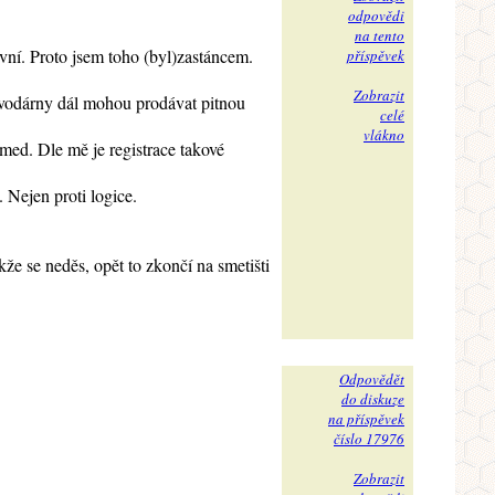
odpovědi
na tento
vní. Proto jsem toho (byl)zastáncem.
příspěvek
Zobrazit
vodárny dál mohou prodávat pitnou
celé
vlákno
med. Dle mě je registrace takové
 Nejen proti logice.
e se neděs, opět to zkončí na smetišti
Odpovědět
do diskuze
na příspěvek
číslo 17976
Zobrazit