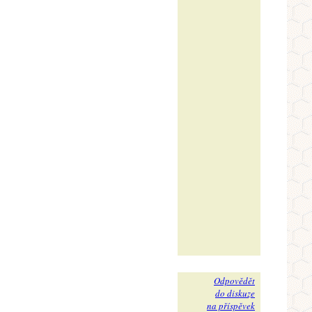
Odpovědět
do diskuze
na příspěvek