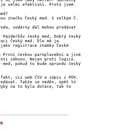
 je velmi efektivní. Proto jsem
med?
nou značku Český med. S velkým Č.
voda, vodárny dál mohou prodávat
: Pazderkův český med, Dobrý český
raci Český med. Dle mě je
 jako registrace známky České
e První českou paroplavební a jiné
roti zákonu. Nejen proti logice.
ý med, pokud to bude opravdu český
 fakt, viz web ČSV a zápis z PÚV.
rodávat. Takže se neděs, opět to
dyby na to byla dotace, tak to
06