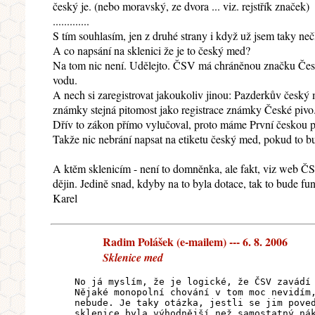
český je. (nebo moravský, ze dvora ... viz. rejstřík značek)
.............
S tím souhlasím, jen z druhé strany i když už jsem taky ne
A co napsání na sklenici že je to český med?
Na tom nic není. Udělejto. ČSV má chráněnou značku Česk
vodu.
A nech si zaregistrovat jakoukoliv jinou: Pazderkův český
známky stejná pitomost jako registrace známky České pivo
Dřív to zákon přímo vylučoval, proto máme První českou par
Takže nic nebrání napsat na etiketu český med, pokud to 
A ktěm sklenicím - není to domněnka, ale fakt, viz web ČS
dějin. Jedině snad, kdyby na to byla dotace, tak to bude fu
Karel
Radim Polášek (e-mailem) --- 6. 8. 2006
Sklenice med
No já myslím, že je logické, že ČSV zavádí
Nějaké monopolní chování v tom moc nevidím
nebude. Je taky otázka, jestli se jim pove
sklenice byla výhodnější než samostatný ná