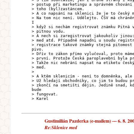
> postup při marketingu a správném chování
> toho (byl)zastáncem.
> A co napsání na sklenici že je to český 
> Na tom nic není. Udělejto. ČSV má chráně
I
> když si nechám registrovat známku Pitná 
> pitnou vodu.
> A nech si zaregistrovat jakoukoliv jinou
> med atd. Případně napadni u soudu regist
> registrace takové známky stejná pitomost
pivo.
> Dřív to zákon přímo vylučoval, proto mám
> první. Protože Česká paroplavební byla p
> Takže nic nebrání napsat na etiketu česk
> med.
>
> A ktěm sklenicím - není to domněnka, ale
> Už hledají obchodníky, co jim to budou p
> zkončí na smetišti dějin. Jedině snad, k
bude
> fungovat.
> Karel
Gustimilián Pazderka (e-mailem) --- 6. 8. 20
Re:Sklenice med