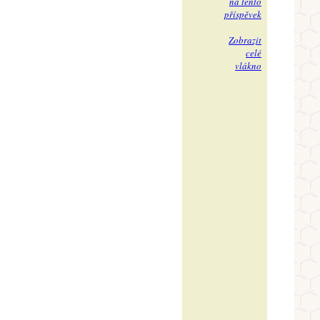
na tento
příspěvek
Zobrazit
celé
vlákno