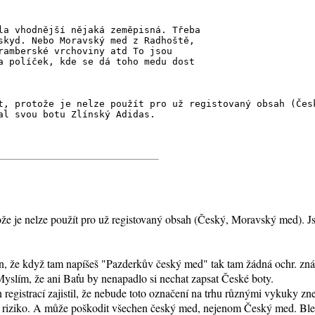
la vhodnější nějaká zeměpisná. Třeba
skyd. Nebo Moravský med z Radhoště,
ramberské vrchoviny atd To jsou
a políček, kde se dá toho medu dost
t, protože je nelze použít pro už registovaný obsah (Čes
al svou botu Zlínský Adidas.
že je nelze použít pro už registovaný obsah (Český, Moravský med). Jso
 ten, že když tam napíšeš "Pazderkův český med" tak tam žádná ochr. 
Myslím, že ani Baťu by nenapadlo si nechat zapsat České boty.
 registrací zajistil, že nebude toto označení na trhu různými vykuky z
e riziko. A může poškodit všechen český med, nejenom Český med. Blesk