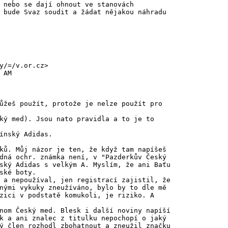
 nebo se dají ohnout ve stanovách
 bude Svaz soudit a žádat nějakou náhradu
y/=/v.or.cz>
 AM
ůžeš použít, protože je nelze použít pro
ký med). Jsou nato pravidla a to je to
ínský Adidas.
ků. Můj názor je ten, že když tam napíšeš
dná ochr. známka není, v "Pazderkův Český
ský Adidas s velkým A. Myslím, že ani Baťu
ské boty.
 a nepoužíval, jen registrací zajistil, že
nými vykuky zneužíváno, bylo by to dle mě
zici v podstatě komukoli, je riziko. A
nom Český med. Blesk i další noviny napíší
k a ani znalec z titulku nepochopí o jaký
ý člen rozhodl zbohatnout a zneužil značku