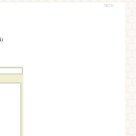
78731
ů)