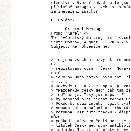
členství v Svazu? Pokud na to jsou
příslušné paragrafy. Nebo se s ním
za znevážení značky?
R. Polášek
----- Original Message -----
From: "Karel" <>
To: "Včelařský mailing list" <vcel
Sent: Monday, August 07, 2006 7:50
Subject: Re: Sklenice med
> To jsou všechno názvy, které nem
už
> registovaný obsah (Český, Moravs
samé
> jako by Baťa nazval svou botu Zl
> .....
> Nezbyde ti, než se poptat právní
> "Pazderkův český med" tak tam žá
> med" už je. Taky jsi napsal Zlín
> by nenapadlo si nechat zapsat Če
> Pokud by svaz známky registroval
> nebude toto označení na trhu růz
> rozumné. Dát tuto značku k dispo
může
> poškodit všechen český med, neje
> titulek Český med plný antibioti
> med jde. Jestli se nějaký šikovn