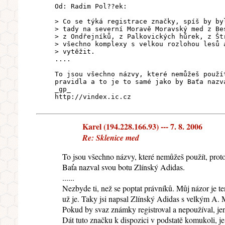
Od: Radim Pol??ek:
> Co se týká registrace značky, spíš by by
> tady na severní Moravě Moravský med z Be
> z Ondřejníků, z Palkovických hůrek, z Št
> všechno komplexy s velkou rozlohou lesů 
> vytěžit.
....
To jsou všechno názvy, které nemůžeš použí
pravidla a to je to samé jako by Baťa nazv
_gp_
http://vindex.ic.cz
Karel (194.228.166.93) --- 7. 8. 2006
Re: Sklenice med
To jsou všechno názvy, které nemůžeš použít, proto
Baťa nazval svou botu Zlínský Adidas.
......
Nezbyde ti, než se poptat právníků. Můj názor je
už je. Taky jsi napsal Zlínský Adidas s velkým A. 
Pokud by svaz známky registroval a nepoužíval, jen
Dát tuto značku k dispozici v podstatě komukoli, j