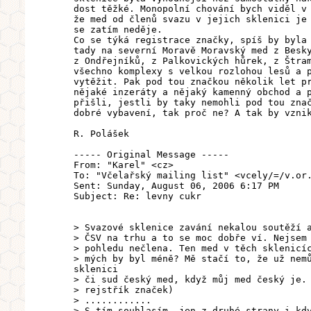
dost těžké. Monopolní chování bych viděl v
že med od členů svazu v jejich sklenici je
se zatím neděje.
Co se týká registrace značky, spíš by byla
tady na severní Moravě Moravský med z Besk
z Ondřejníků, z Palkovických hůrek, z Štra
všechno komplexy s velkou rozlohou lesů a 
vytěžit. Pak pod tou značkou několik let p
nějaké inzeráty a nějaký kamenný obchod a 
přišli, jestli by taky nemohli pod tou zna
dobré vybavení, tak proč ne? A tak by vzni
R. Polášek
----- Original Message -----
From: "Karel" <cz>
To: "Včelařský mailing list" <vcely/=/v.or
Sent: Sunday, August 06, 2006 6:17 PM
Subject: Re: levny cukr
> Svazové sklenice zavání nekalou soutěží 
> ČSV na trhu a to se moc dobře ví. Nejsem
> pohledu nečlena. Ten med v těch sklenicí
> mých by byl méně? Mě stačí to, že už nem
sklenici
> či sud český med, když můj med český je.
> rejstřík značek)
> ............
> S tím souhlasím, jen z druhé strany i kd