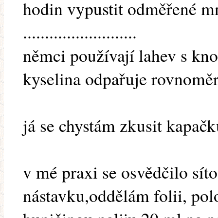
hodin vypustit odměřené mno
..........................
němci používají lahev s knot
kyselina odpařuje rovnoměrn
já se chystám zkusit kapačku 
v mé praxi se osvědčilo sí
nástavku,oddělám folii, polo