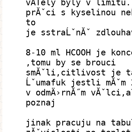
vÄŤely byly v limitu.
prĂˇci s kyselinou ne
to
je sstraĹˇnĂˇ zdlouha
8-10 ml HCOOH je konc
,tomu by se brouci
smĂˇli,citlivost je t
Ĺˇumafuk jestli mĂˇm 
v odmÄ›rnĂ˝m vĂˇlci,a
poznaj
jinak pracuju na tabu