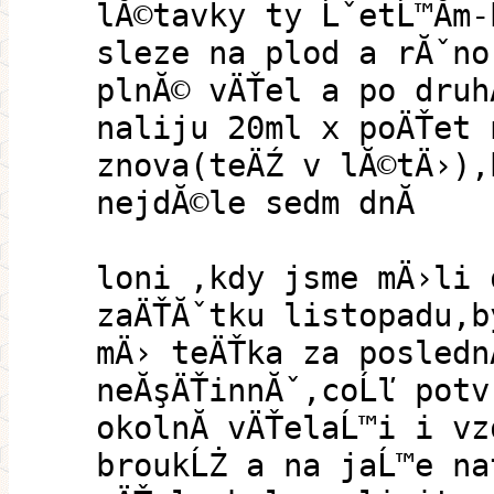
lĂ©tavky ty ĹˇetĹ™Ă­m
sleze na plod a rĂˇno
plnĂ© vÄŤel a po druh
naliju 20ml x poÄŤet 
znova(teÄŹ v lĂ©tÄ›),
nejdĂ©le sedm dnĂ­
loni ,kdy jsme mÄ›li 
zaÄŤĂˇtku listopadu,b
mÄ› teÄŤka za posledn
neĂşÄŤinnĂˇ,coĹľ potv
okolnĂ­ vÄŤelaĹ™i i vz
broukĹŻ a na jaĹ™e na