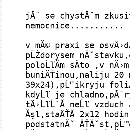
jĂˇ se chystĂˇm zkusi
nemocnice...........
v mĂ© praxi se osvÄ›d
pĹŻdorysem nĂˇstavku,
poloĹľĂ­m sĂ­to ,v nÄ›m
buniÄŤinou,naliju 20 
39x24),pĹ™ikryju foli
kdyĹľ je chladno,pĂˇr
tÄ›ĹľĹˇĂ­ neĹľ vzduch 
Ăşl,staÄŤĂ­ 2x12 hodin
podstatnĂˇ ÄŤĂˇst,pĹ™