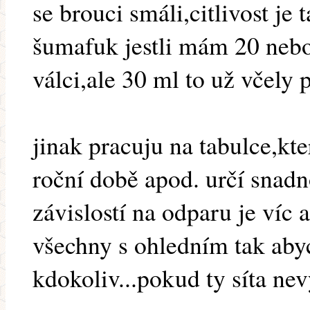
se brouci smáli,citlivost je 
šumafuk jestli mám 20 ne
válci,ale 30 ml to už včely 
jinak pracuju na tabulce,kter
roční době apod. určí snadn
závislostí na odparu je víc 
všechny s ohledním tak aby
kdokoliv...pokud ty síta ne