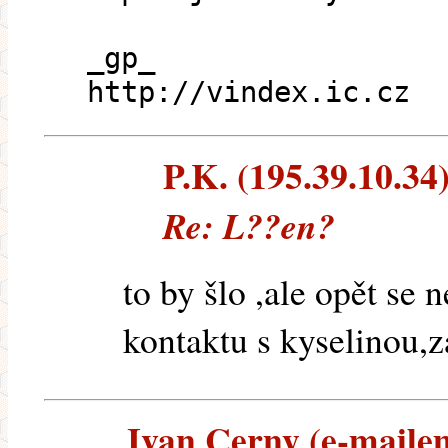
_gp_
http://vindex.ic.cz
P.K. (195.39.10.34)
Re: L??en?
to by šlo ,ale opět se 
kontaktu s kyselinou,z
Ivan Cerny (e-mailem)