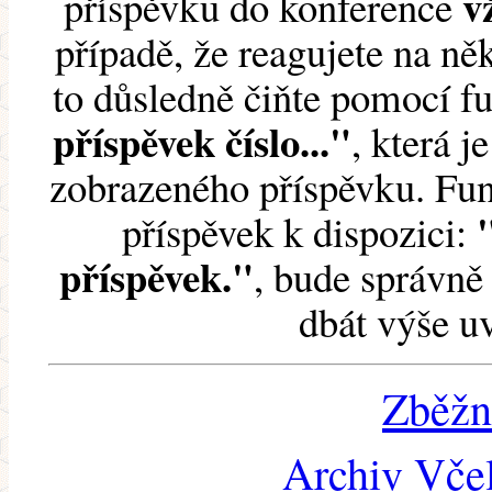
v
příspěvku do konference
případě, že reagujete na něk
to důsledně čiňte pomocí 
příspěvek číslo..."
, která j
zobrazeného příspěvku. Fun
příspěvek k dispozici:
příspěvek."
, bude správně 
dbát výše u
Zběžn
Archiv Včel