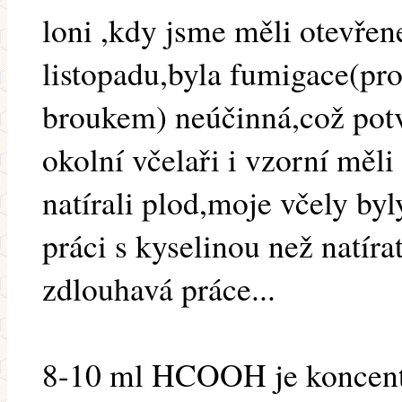
loni ,kdy jsme měli otevřen
listopadu,byla fumigace(pr
broukem) neúčinná,což potv
okolní včelaři i vzorní měli
natírali plod,moje včely byl
práci s kyselinou než natírat
zdlouhavá práce...
8-10 ml HCOOH je koncentr