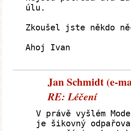
úlu.
Zkoušel jste někdo ně
Ahoj Ivan
Jan Schmidt (e-mai
RE: Léčení
V právě vyšlém Mode
je šikovný odpařova