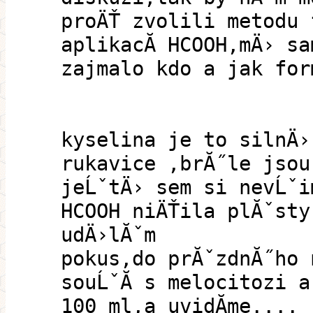
proÄŤ zvolili metodu 
aplikacĂ­ HCOOH,mÄ› s
zajmalo kdo a jak for
kyselina je to silnÄ›
rukavice ,brĂ˝le jsou
jeĹˇtÄ› sem si nevĹˇi
HCOOH niÄŤila plĂˇsty
udÄ›lĂˇm
pokus,do prĂˇzdnĂ˝ho 
souĹˇĂ­ s melocitozi a
100 ml,a uvidĂ­me....