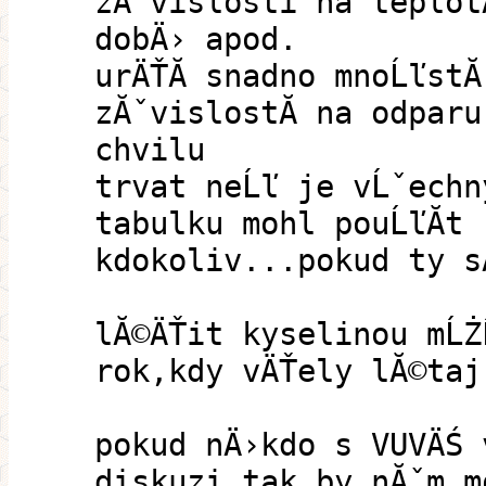
zĂˇvislosti na teplot
dobÄ› apod.
urÄŤĂ­ snadno mnoĹľstĂ
zĂˇvislostĂ­ na odparu
chvilu
trvat neĹľ je vĹˇechn
tabulku mohl pouĹľĂ­t
kdokoliv...pokud ty sĂ
lĂ©ÄŤit kyselinou mĹŻ
rok,kdy vÄŤely lĂ©taj
pokud nÄ›kdo s VUVÄŚ 
diskuzi,tak by nĂˇm m