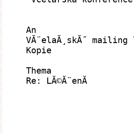
An
VĂ¨elaĂ¸skĂ˝ mailing 
Kopie
Thema
Re: LĂ©Ă¨enĂ­