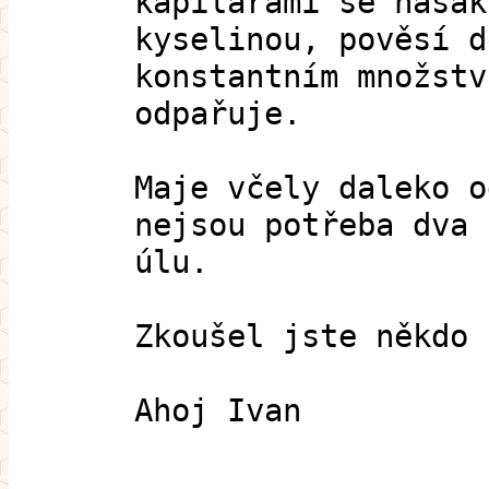
kapilárami se nasák
kyselinou, pověsí d
konstantním množstv
odpařuje.
Maje včely daleko o
nejsou potřeba dva 
úlu.
Zkoušel jste někdo 
Ahoj Ivan