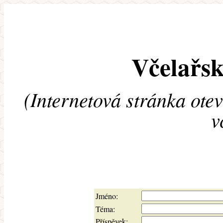
Včelařsk
(Internetová stránka ote
v
Jméno:
Téma:
Příspěvek: