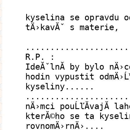
kyselina se opravdu o
tÄ›kavĂˇ s materie,
.....................
R.P. :
IdeĂˇlnĂ­ by bylo nÄ›
hodin vypustit odmÄ›Ĺ
kyseliny......
.....................
nÄ›mci pouĹľĂ­vajĂ­ la
kterĂ©ho se ta kyseli
rovnomÄ›rnÄ›....