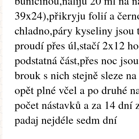
buničinou,naliju 20 ml na 
39x24),přikryju folií a čern
chladno,páry kyseliny jsou 
proudí přes úl,stačí 2x12 h
podstatná část,přes noc jsou
brouk s nich stejně sleze na
opět plné včel a po druhé n
počet nástavků a za 14 dní z
padaj nejdéle sedm dní