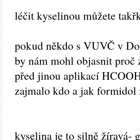
léčit kyselinou můžete takřk
pokud někdo s VUVČ v Dole 
by nám mohl objasnit proč 
před jinou aplikací HCOO
zajmalo kdo a jak formidol z
kyselina je to silně žíravá-