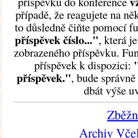
v
příspěvku do konference
případě, že reagujete na něk
to důsledně čiňte pomocí 
příspěvek číslo..."
, která j
zobrazeného příspěvku. Fun
příspěvek k dispozici:
příspěvek."
, bude správně 
dbát výše u
Zběžn
Archiv Včel