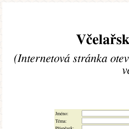
Včelařsk
(Internetová stránka ote
v
Jméno:
Téma:
Příspěvek: