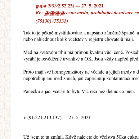
gupa (93.92.52.23) --- 27. 5. 2021
Re: ⛈⛈⛈⛈ cena medu, probíhající devalvace ceny 
(75130) (75131)
Tak to je pěkně mystifikováno a napsáno záměrně špatně, al
nebo nahlédnout kolik včelstev v registru chovatelů mají.
Med na světovém trhu má přímou kvalitu vůči ceně. Posled
vyrábí je osvědčené trvanlivé a OK. Jsou vždy napřed před
Proto mají své homogenizátory ne včelaře a jejich medy a d
nepotřebují ani med z nich, jen zapříčiňují kontaminaci med
Panečku a jací včelaři to byli. Víc řečí než dělnic co měli.
> (91.221.213.137) --- 27. 5. 2021
Už jsem to tu zmínil. Když nalejete do včelstva 50kg cukru 