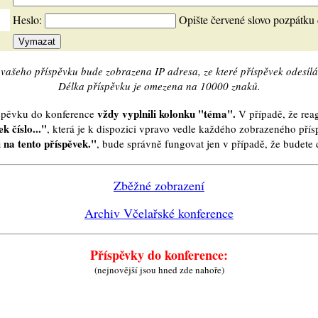
Heslo:
Opište červené slovo pozpátku
vašeho příspěvku bude zobrazena IP adresa, ze které příspěvek odesílá
Délka příspěvku je omezena na 10000 znaků.
vždy vyplnili kolonku "téma".
íspěvku do konference
V případě, že reag
k číslo..."
, která je k dispozici vpravo vedle každého zobrazeného pří
 na tento příspěvek."
, bude správně fungovat jen v případě, že budet
Zběžné zobrazení
Archiv Včelařské konference
Příspěvky do konference:
(nejnovější jsou hned zde nahoře)