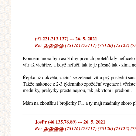
(91.221.213.137) --- 26. 5. 2021
Re: ⛈⛈⛈⛈ (75116) (75117) (75120) (75122) (751
Koncem února byli asi 3 dny prvních proletů kdy nefučelo (
vítr až vichřice, a když nefučí, tak to je přesně tak - zima n
Řepka už dokvétá, začíná se zelenat, zítra prý poslední šanc
Takže nakonec z 2-3 týdenního zpoždění vegetace i včelstev 
medníky, přebytky prostě nejsou, tak jak vloni i předloni.
Mám na zkoušku i brojlerky F1, a ty mají madníky skoro plné,
JosPr (46.135.76.89) --- 26. 5. 2021
Re: ⛈⛈⛈⛈ (75116) (75117) (75120) (75122) (751