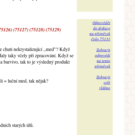
Odpovědět
do diskuze
5126) (75127) (75128) (75129)
na příspěvek
číslo 75131
z chuti nekrystalizující ,,med"? Když
Zobrazit
daly taky včely při zpracování. Když se
odpovědi
na tento
a barvivo, tak to je výsledný produkt
příspěvek
Zobrazit
li = luční med, tak nějak?
celé
vlákno
dních starých úlů.