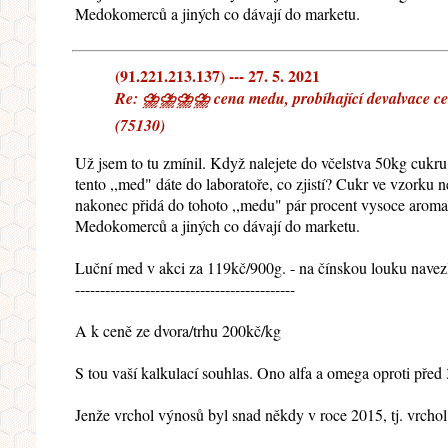
Medokomerců a jiných co dávají do marketu.
(91.221.213.137) --- 27. 5. 2021
Re: ⛈⛈⛈⛈ cena medu, probíhající devalvace ceny 
(75130)
Už jsem to tu zmínil. Když nalejete do včelstva 50kg cukru
tento ,,med" dáte do laboratoře, co zjistí? Cukr ve vzorku
nakonec přidá do tohoto ,,medu" pár procent vysoce aromati
Medokomerců a jiných co dávají do marketu.
Luční med v akci za 119kč/900g. - na čínskou louku navezli
--------------------------------------------
A k ceně ze dvora/trhu 200kč/kg
S tou vaší kalkulací souhlas. Ono alfa a omega oproti před 
Jenže vrchol výnosů byl snad někdy v roce 2015, tj. vrchol