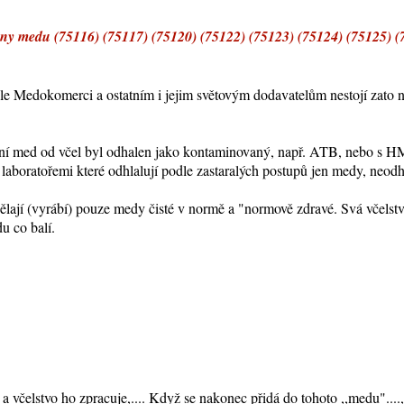
medu (75116) (75117) (75120) (75122) (75123) (75124) (75125) (7
e Medokomerci a ostatním i jejim světovým dodavatelům nestojí zato nic 
ní med od včel byl odhalen jako kontaminovaný, např. ATB, nebo s HM
 laboratořemi které odhlalují podle zastaralých postupů jen medy, neo
ělají (vyrábí) pouze medy čisté v normě a "normově zdravé. Svá včelstva
u co balí.
a včelstvo ho zpracuje,.... Když se nakonec přidá do tohoto ,,medu"....,