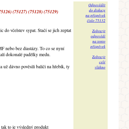
Odpovědět
do diskuze
5126) (75127) (75128) (75129)
na příspěvek
číslo 75132
do včelstev sypat. Stačí se jich zeptat
Zobrazit
odpovědi
na tento
příspěvek
F nebo bez diastázy. To co se nyní
dhalí dokonalé padělky medu.
Zobrazit
celé
 už dávno pověsili baliči na hřebík, ty
vlákno
 tak to je výsledný produkt