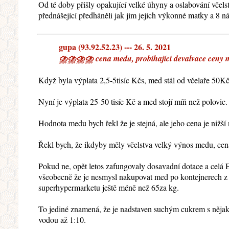
Od té doby přišly opakující velké úhyny a oslabování včelst
přednášející předháněli jak jim jejich výkonné matky a 8 n
gupa (93.92.52.23) --- 26. 5. 2021
⛈⛈⛈⛈ cena medu, probíhající devalvace ceny medu
Když byla výplata 2,5-5tisíc Kčs, med stál od včelaře 50Kč
Nyní je výplata 25-50 tisíc Kč a med stojí míň než polovic
Hodnota medu bych řekl že je stejná, ale jeho cena je nižší 
Řekl bych, že ikdyby měly včelstva velký výnos medu, ce
Pokud ne, opět letos zafungovaly dosavadní dotace a celá 
všeobecně že je nesmysl nakupovat med po kontejnerech z 
superhypermarketu ještě méně než 65za kg.
To jediné znamená, že je nadstaven suchým cukrem s nějakým
vodou až 1:10.