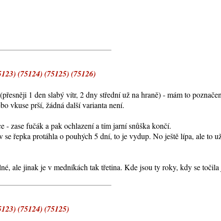
23) (75124) (75125) (75126)
přesněji 1 den slabý vítr, 2 dny střední už na hraně) - mám to poznačen
ebo vkuse prší, žádná další varianta není.
e - zase fučák a pak ochlazení a tím jarní snůška končí.
se řepka protáhla o pouhých 5 dní, to je vydup. No ještě lípa, ale to u
 ale jinak je v medníkách tak třetina. Kde jsou ty roky, kdy se točila j
23) (75124) (75125)