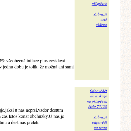
příspěvek
Zobrazit
celé
vlákno
us 3% všeobecná inflace plus covidová
v jednu dobu je tolik, že možná ani sami
Odpovědět
do diskuze
na příspěvek
číslo 75128
je,jaksi u nas neprsi,vzdor destum
m cas letos konat obchuzky.U nas je
Zobrazit
nu a dest nas preleti.
odpovědi
na tento