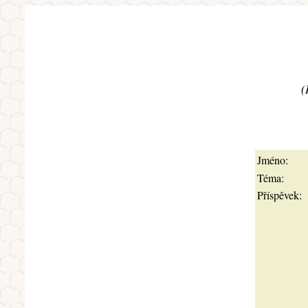
(
Jméno:
Téma:
Příspěvek: