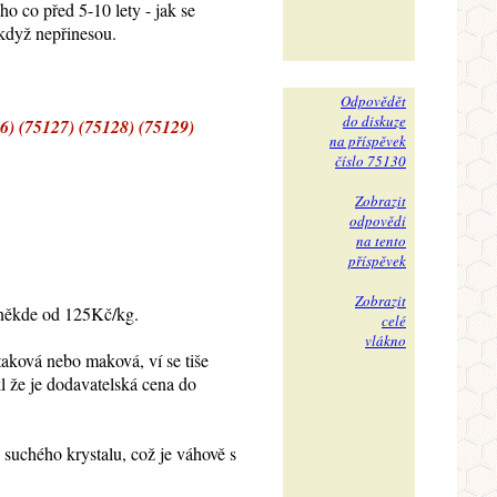
ho co před 5-10 lety - jak se
 když nepřinesou.
Odpovědět
do diskuze
) (75127) (75128) (75129)
na příspěvek
číslo 75130
Zobrazit
odpovědi
na tento
příspěvek
Zobrazit
 někde od 125Kč/kg.
celé
vlákno
taková nebo maková, ví se tiše
 že je dodavatelská cena do
 suchého krystalu, což je váhově s