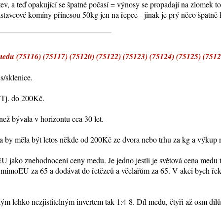
ev, a teď opakující se špatné počasí = výnosy se propadají na zlomek to
ástavcové komíny přinesou 50kg jen na řepce - jinak je prý něco špatně
 (75116) (75117) (75120) (75122) (75123) (75124) (75125) (75126
s/sklenice.
. Tj. do 200Kč.
než bývala v horizontu cca 30 let.
na by měla být letos někde od 200Kč ze dvora nebo trhu za kg a výkup
EU jako znehodnocení ceny medu. Je jedno jestli je světová cena medu 
mimoEU za 65 a dodávat do řetězců a včelařům za 65. V akci bych řekl
 lehko nezjistitelným invertem tak 1:4-8. Díl medu, čtyři až osm dílů