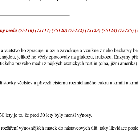
medu (75116) (75117) (75120) (75122) (75123) (75124) (75125) (7
 a včelstvo ho zpracuje, uloží a zavíčkuje a vznikne z něho bezbarvý be
 nenajdou, jelikož ho včely zpracovaly na glukozu, fruktozu. Enzymy při
ckého pravého medu z nějkých exotických rostlin (čína, jižní amerika) 
 stovky včelstev a přivezli cisternu rozmíchaného cukru a krmili a krmi
30 lety je to, že před 30 lety byly menší výnosy.
 rozšíření výnosnějších matek do nástavcových úlů, taky likvidace posle