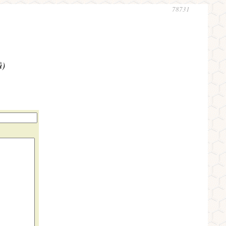
78731
ů)