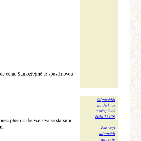
jde cena. Samozřejmě to spustí novou
Odpovědět
do diskuze
na příspěvek
číslo 75129
nec plné i slabé včelstva se staršími
u.
Zobrazit
odpovědi
na tento