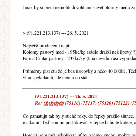
Jinak by si přeci nemohli dovolit ani stavět plnírny medu za
> (91.221.213.137) --- 26. 5. 2021
Největší producenti např.
Kolomý pastový med - 195kč/kg (sádlo dražší než lipový ?
Farma Cihlář pastový - 233kč/kg (lípa nevidím asi vyproda
Průměrný plat čtu že je bez tisícovky a něco 40 000kč. Tě
vlnu spekulantů, ale není o co stát.
(91.221.213.137) --- 26. 5. 2021
Re: ⛈⛈⛈⛈ (75116) (75117) (75120) (75122) (7512
Co pamatuju tak byly suché roky, do řepky pražilo slunce, 30
matkami! Teď jsou po postřikovači v řepce bahnité koleje, a
Hořčici jsem měl několikrát, ať bylo teplo, sucho, mokro ne