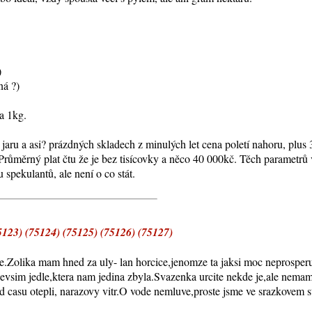
)
ná ?)
na 1kg.
mto jaru a asi? prázdných skladech z minulých let cena poletí nahoru, pl
 Průměrný plat čtu že je bez tisícovky a něco 40 000kč. Těch parametrů 
spekulantů, ale není o co stát.
23) (75124) (75125) (75126) (75127)
ne.Zolika mam hned za uly- lan horcice,jenomze ta jaksi moc neprosperu
devsim jedle,ktera nam jedina zbyla.Svazenka urcite nekde je,ale nema
 casu otepli, narazovy vitr.O vode nemluve,proste jsme ve srazkovem sti