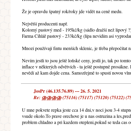
Že je opravdu špatný rok/roky jde vidět na ceně medu.
Největší producenti např.
Kolomý pastový med - 195kč/kg (sádlo dražší než lipový ?
Farma Cihlář pastový - 233kč/kg (lípa nevidím asi vyproda
Mnozí používají fintu menších sklenic, je třeba přepočítat 
Nevím jestli to jsou ještě loňské ceny, jestli jo, tak po to
inflace v některých odvětvích - ta ještě postupně prosákne.
nevědí až kam dojde cena. Samozřejmě to spustí novou vlnu 
JosPr (46.135.76.89) --- 26. 5. 2021
Re: ⛈⛈⛈⛈ (75116) (75117) (75120) (75122) (751
U mne pokvete repka jeste cca 14 dni,v noci jsou 3-4 stup
vsude okolo.To prave orechove je u nas ostruzina a les,pre
problem chladno a pri kazdem otepleni,pokud se teda cas od