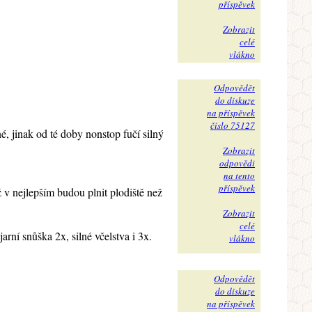
příspěvek
Zobrazit
celé
vlákno
Odpovědět
do diskuze
na příspěvek
číslo 75127
é, jinak od té doby nonstop fučí silný
Zobrazit
odpovědi
na tento
příspěvek
ž v nejlepším budou plnit plodiště než
Zobrazit
celé
arní snůška 2x, silné včelstva i 3x.
vlákno
Odpovědět
do diskuze
na příspěvek