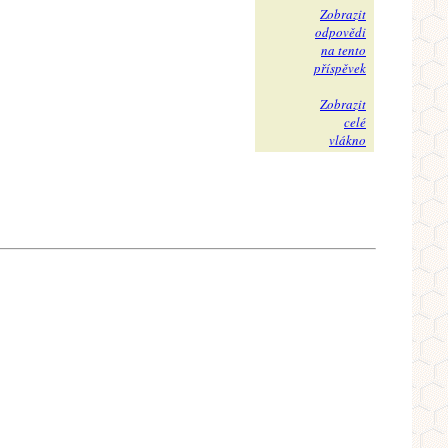
Zobrazit
odpovědi
na tento
příspěvek
Zobrazit
celé
vlákno