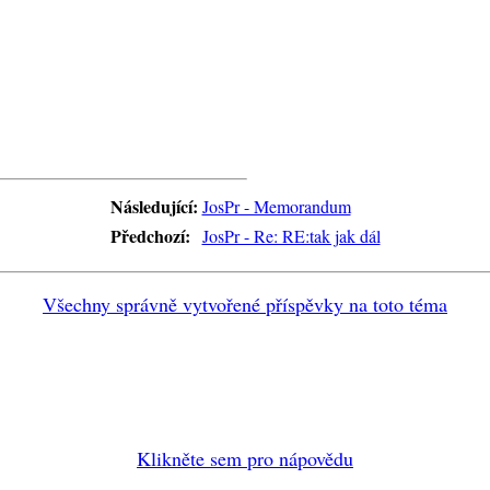
Následující:
JosPr - Memorandum
Předchozí:
JosPr - Re: RE:tak jak dál
Všechny správně vytvořené příspěvky na toto téma
Klikněte sem pro nápovědu