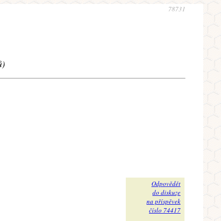
78731
ů)
Odpovědět
do diskuze
na příspěvek
číslo 74417