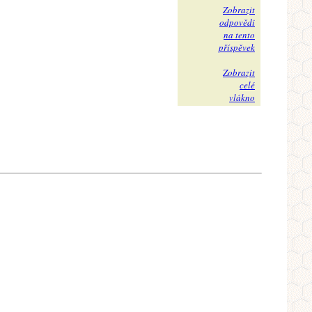
Zobrazit
odpovědi
na tento
příspěvek
Zobrazit
celé
vlákno