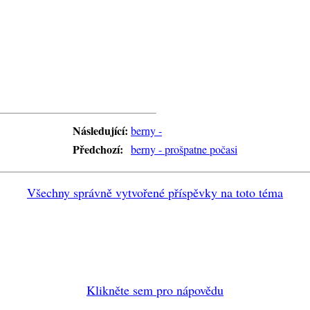
Následující:
berny -
Předchozí:
berny - prošpatne počasi
Všechny správně vytvořené příspěvky na toto téma
Klikněte sem pro nápovědu