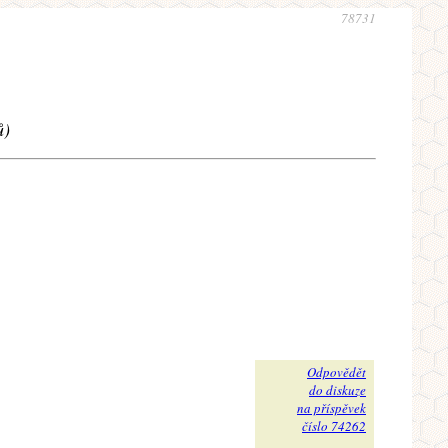
78731
ů)
Odpovědět
do diskuze
na příspěvek
číslo 74262