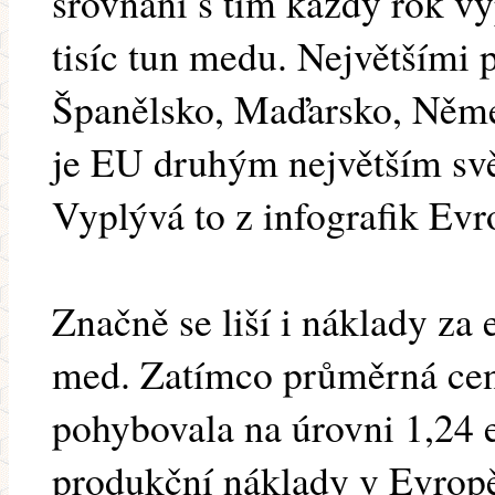
srovnání s tím každý rok v
tisíc tun medu. Největšími
Španělsko, Maďarsko, Něm
je EU druhým největším s
Vyplývá to z infografik Ev
Značně se liší i náklady za
med. Zatímco průměrná cen
pohybovala na úrovni 1,24 e
produkční náklady v Evrop