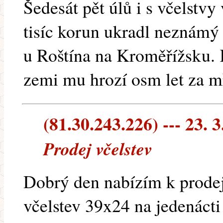
Šedesát pět úlů i s včelstv
tisíc korun ukradl neznámý
u Roštína na Kroměřížsku.
zemi mu hrozí osm let za m
(81.30.243.226) --- 23. 3
Prodej včelstev
Dobrý den nabízím k prode
včelstev 39x24 na jedenácti