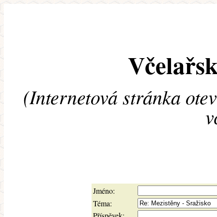
Včelařsk
(Internetová stránka ote
v
Jméno:
Téma:
Příspěvek: