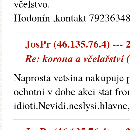
včelstvo.
Hodonín ,kontakt 7923634
JosPr (46.135.76.4) --- 
Re: korona a včelařství 
Naprosta vetsina nakupuje p
ochotni v dobe akci stat fro
idioti.Nevidi,neslysi,hlavne