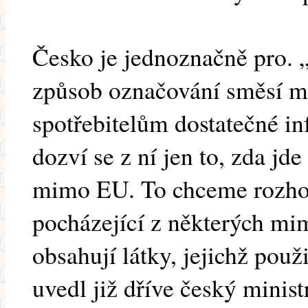
Česko je jednoznačně pro.
způsob označování směsí m
spotřebitelům dostatečné i
dozví se z ní jen to, zda j
mimo EU. To chceme rozho
pocházející z některých mi
obsahují látky, jejichž použ
uvedl již dříve český minis