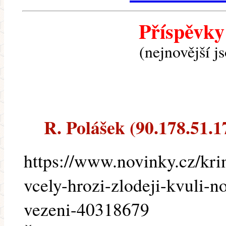
Příspěvky
(nejnovější j
R. Polášek (90.178.51.17
https://www.novinky.cz/kri
vcely-hrozi-zlodeji-kvuli-
vezeni-40318679