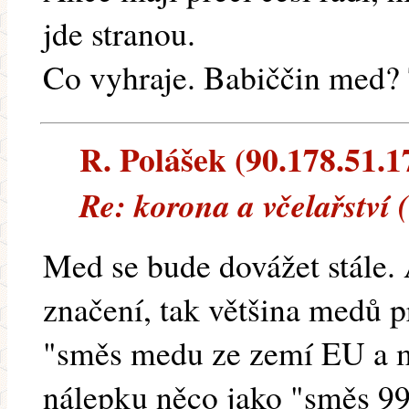
jde stranou.
Co vyhraje. Babiččin med? 
R. Polášek (90.178.51.17
Re: korona a včelařství
Med se bude dovážet stále. 
značení, tak většina medů 
"směs medu ze zemí EU a 
nálepku něco jako "směs 