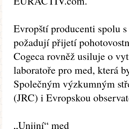
EURACTIV.com.
Evropští producenti spolu 
požadují přijetí pohotovost
Cogeca rovněž usiluje o vy
laboratoře pro med, která b
Společným výzkumným stř
(JRC) i Evropskou observat
„Unijní“ med