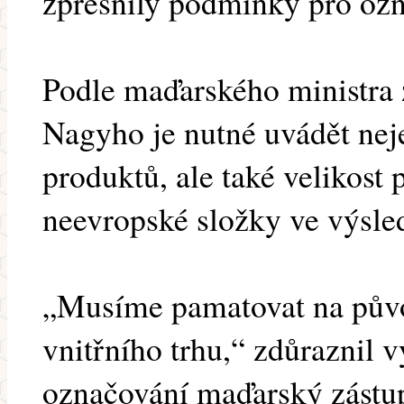
zpřesnily podmínky pro oz
Podle maďarského ministra 
Nagyho je nutné uvádět ne
produktů, ale také velikost 
neevropské složky ve výsle
„Musíme pamatovat na původ
vnitřního trhu,“ zdůraznil 
označování maďarský zástu