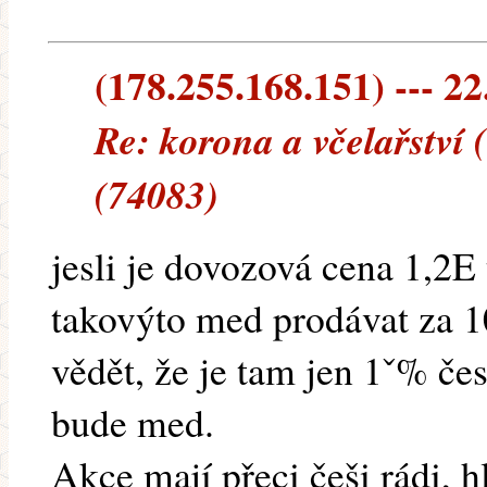
(178.255.168.151) --- 22
Re: korona a včelařství
(74083)
jesli je dovozová cena 1,2E 
takovýto med prodávat za 
vědět, že je tam jen 1ˇ% če
bude med.
Akce mají přeci češi rádi, h