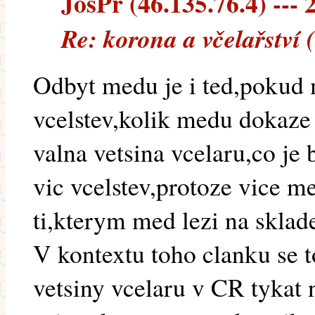
JosPr (46.135.76.4) --- 
Re: korona a včelařství 
Odbyt medu je i ted,pokud 
vcelstev,kolik medu dokaze
valna vetsina vcelaru,co je
vic vcelstev,protoze vice m
ti,kterym med lezi na sklad
V kontextu toho clanku se 
vetsiny vcelaru v CR tykat