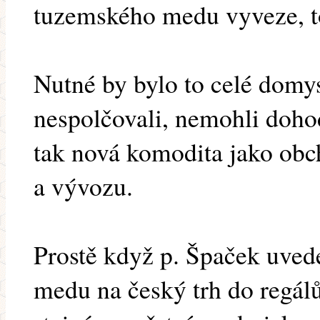
tuzemského medu vyveze, to
Nutné by bylo to celé domys
nespolčovali, nemohli doho
tak nová komodita jako ob
a vývozu.
Prostě když p. Špaček uve
medu na český trh do regál