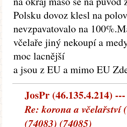
na okraj maso se na původ z
Polsku dovoz klesl na polov
nevzpavatovalo na 100%.M
včelaře jiný nekoupí a med
moc lacnější
a jsou z EU a mimo EU Zd
JosPr (46.135.4.214) ---
Re: korona a včelařství
(74083) (74085)