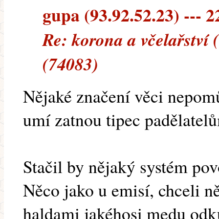
gupa (93.92.52.23) --- 2
Re: korona a včelařství
(74083)
Nějaké značení věci nepomů
umí zatnou tipec padělatel
Stačil by nějaký systém po
Něco jako u emisí, chceli ně
haldami jakéhosi medu odku