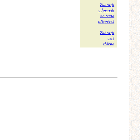
Zobrazit
odpovědi
na tento
příspěvek
Zobrazit
celé
vlákno