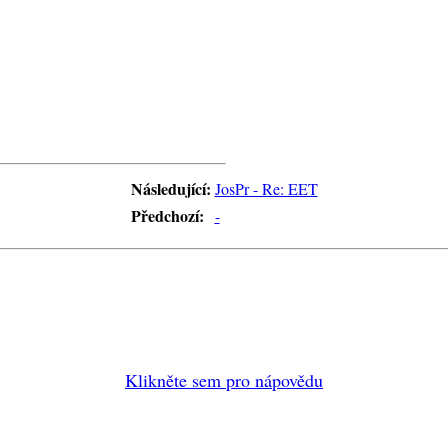
Následující:
JosPr - Re: EET
Předchozí:
-
Klikněte sem pro nápovědu