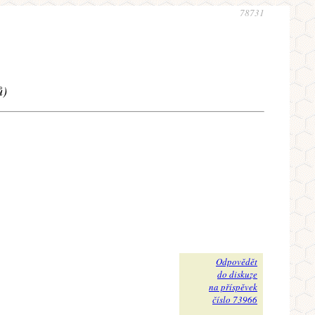
78731
ů)
Odpovědět
do diskuze
na příspěvek
číslo 73966