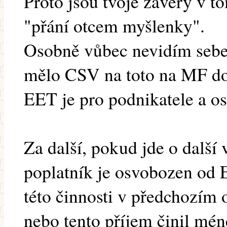
Proto jsou tvoje závěry v t
"přání otcem myšlenky".
Osobně vůbec nevidím sebe
mělo CSV na toto na MF do
EET je pro podnikatele a os
Za další, pokud jde o další v
poplatník je osvobozen od
této činnosti v předchozím 
nebo tento příjem činil mé