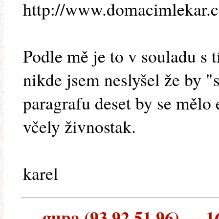
http://www.domacimlekar.c
Podle mě je to v souladu s t
nikde jsem neslyšel že by "
paragrafu deset by se mělo
včely živnostak.
karel
gupa (93.92.51.96) --- 1