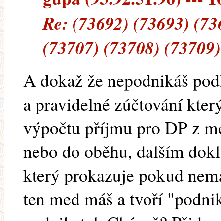
Re: (73692) (73693) (73
(73707) (73708) (73709)
A dokaž že nepodnikáš podl
a pravidelné zúčtování který
výpočtu příjmu pro DP z me
nebo do oběhu, dalším dokla
který prokazuje pokud nemá
ten med máš a tvoří "podnik