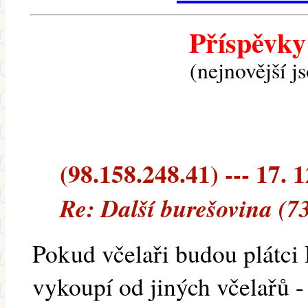
Příspěvky
(nejnovější j
(98.158.248.41) --- 17. 
Re: Další burešovina (7
Pokud včelaři budou plátci
vykoupí od jiných včelařů -