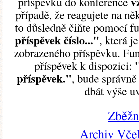
v
příspěvku do konference
případě, že reagujete na něk
to důsledně čiňte pomocí 
příspěvek číslo..."
, která j
zobrazeného příspěvku. Fun
příspěvek k dispozici:
příspěvek."
, bude správně 
dbát výše u
Zběžn
Archiv Včel