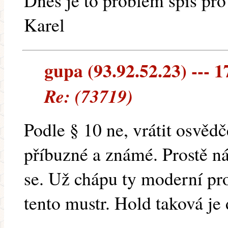
Dnes je to problém spíš pro
Karel
gupa (93.92.52.23) --- 1
Re: (73719)
Podle § 10 ne, vrátit osvědč
příbuzné a známé. Prostě ná
se. Už chápu ty moderní pr
tento mustr. Hold taková je