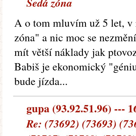
Šedá zóna
A o tom mluvím už 5 let, v r
zóna" a nic moc se nezmění
mít větší náklady jak ptovoz
Babiš je ekonomický "génius
bude jízda...
gupa (93.92.51.96) --- 1
Re: (73692) (73693) (73