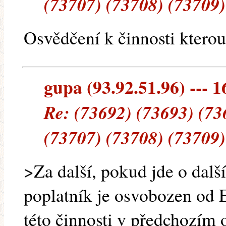
(73707) (73708) (73709)
Osvědčení k činnosti kterou
gupa (93.92.51.96) --- 1
Re: (73692) (73693) (73
(73707) (73708) (73709)
>Za další, pokud jde o další
poplatník je osvobozen od
této činnosti v předchozím 