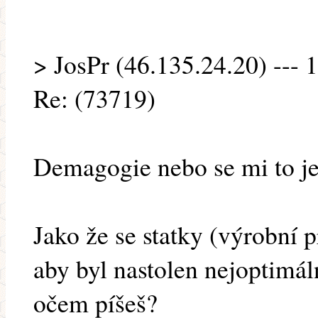
> JosPr (46.135.24.20) --- 
Re: (73719)
Demagogie nebo se mi to j
Jako že se statky (výrobní 
aby byl nastolen nejoptimál
očem píšeš?