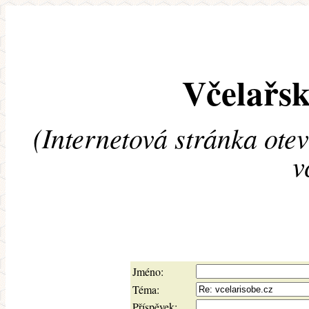
Včelařsk
(Internetová stránka ote
v
Jméno:
Téma:
Příspěvek: