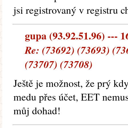
jsi registrovaný v registru c
gupa (93.92.51.96) --- 1
Re: (73692) (73693) (73
(73707) (73708)
Ještě je možnost, že prý kd
medu přes účet, EET nemusíš
můj dohad!