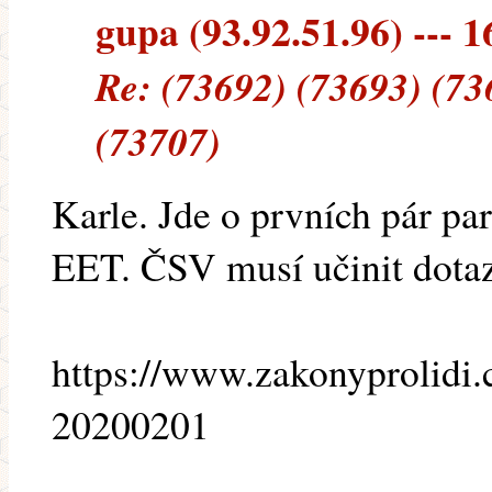
gupa (93.92.51.96) --- 1
Re: (73692) (73693) (73
(73707)
Karle. Jde o prvních pár p
EET. ČSV musí učinit dotaz 
https://www.zakonyprolidi.
20200201