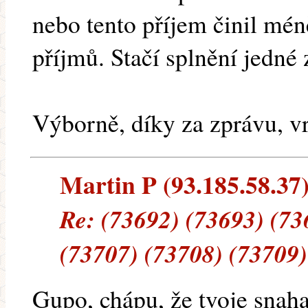
nebo tento příjem činil mé
příjmů. Stačí splnění jedné
Výborně, díky za zprávu, v
Martin P (93.185.58.37) 
Re: (73692) (73693) (73
(73707) (73708) (73709)
Gupo, chápu, že tvoje snaha