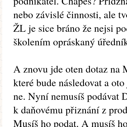
podnikatel. Chápeš? Přidzná
nebo závislé činnosti, ale t
ŽL je sice bráno že nejsi po
školením opráskaný úřední
A znovu jde oten dotaz na 
které bude následovat a oto
ne. Nyní nemusíš podávat D
k daňovému přiznání z prod
Musíš ho podat. A musíš ho