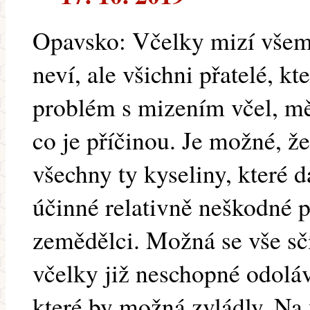
Opavsko: Včelky mizí všem,
neví, ale všichni přatelé, k
problém s mizením včel, mě 
co je příčinou. Je možné, že
všechny ty kyseliny, které 
účinné relativně neškodné p
zemědělci. Možná se vše sčí
včelky již neschopné odol
které by možná zvládly. Na 