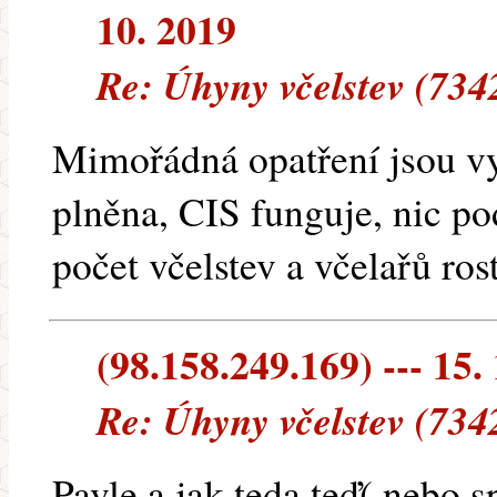
10. 2019
Re: Úhyny včelstev (734
Mimořádná opatření jsou vy
plněna, CIS funguje, nic po
počet včelstev a včelařů rost
(98.158.249.169) --- 15.
Re: Úhyny včelstev (734
Pavle a jak teda teď( nebo sp