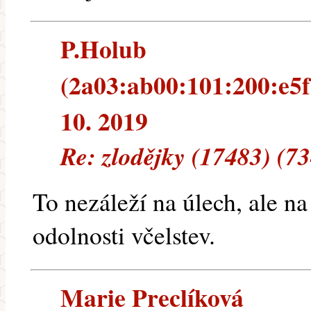
P.Holub
(2a03:ab00:101:200:e5f
10. 2019
Re: zlodějky (17483) (7
To nezáleží na úlech, ale na
odolnosti včelstev.
Marie Preclíková