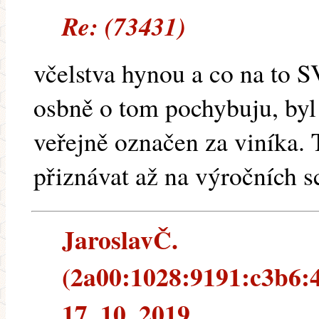
Re: (73431)
včelstva hynou a co na to S
osbně o tom pochybuju, by
veřejně označen za viníka. 
přiznávat až na výročních s
JaroslavČ.
(2a00:1028:9191:c3b6:4
17. 10. 2019