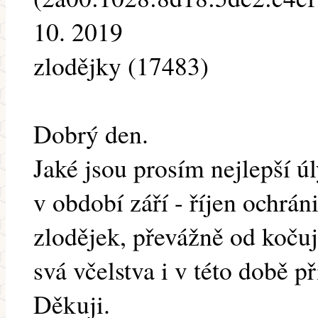
10. 2019
zlodějky (17483)
Dobrý den.
Jaké jsou prosím nejlepší úl
v období září - říjen ochrán
zlodějek, převážně od kočuj
svá včelstva i v této době p
Děkuji.