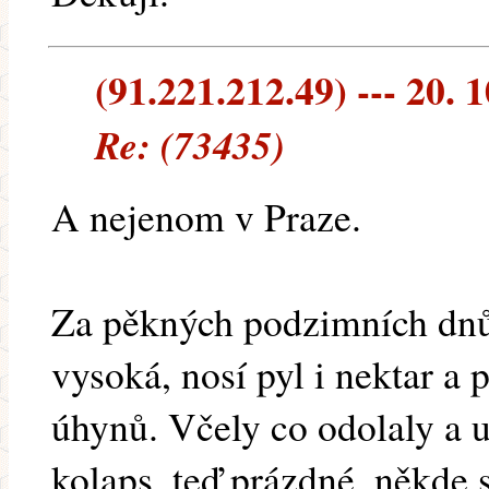
(91.221.212.49) --- 20. 
Re: (73435)
A nejenom v Praze.
Za pěkných podzimních dnů 
vysoká, nosí pyl i nektar a 
úhynů. Včely co odolaly a u
kolaps, teď prázdné, někde 