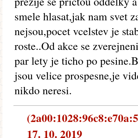
prezije se prictou oddelky 
smele hlasat,jak nam svet z
nejsou,pocet vcelstev je st
roste..Od akce se zverejne
par lety je ticho po pesine
jsou velice prospesne,je vid
nikdo neresi.
(2a00:1028:96c8:e70a:5
17. 10. 2019