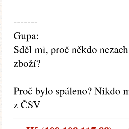
-------
Gupa:
Sděl mi, proč někdo nezachr
zboží?
Proč bylo spáleno? Nikdo me
z ČSV