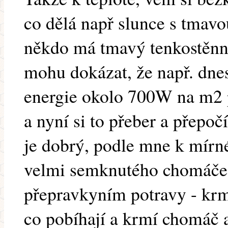
co dělá např slunce s tmav
někdo má tmavý tenkostěnný
mohu dokázat, že např. dne
energie okolo 700W na m2 
a nyní si to přeber a přepoč
je dobrý, podle mne k mír
velmi semknutého chomáče.
přepravkyním potravy - k
co pobíhají a krmí chomáč a