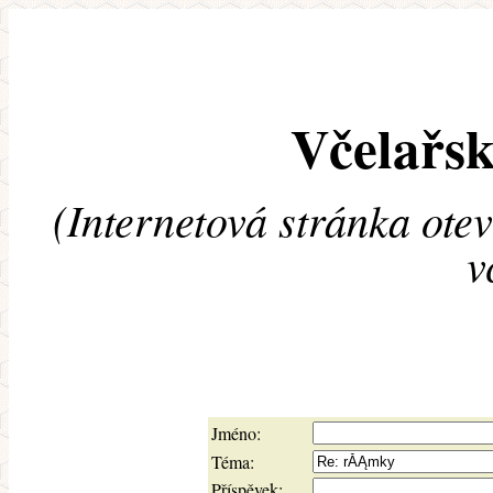
Včelařsk
(Internetová stránka ote
v
Jméno:
Téma:
Příspěvek: