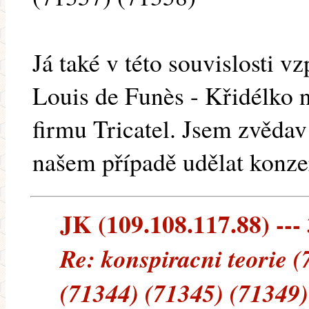
Já také v této souvislosti 
Louis de Funès - Křidélko 
firmu Tricatel. Jsem zvědav
našem případě udělat konz
JK (109.108.117.88) --- 
Re: konspiracni teorie 
(71344) (71345) (71349)