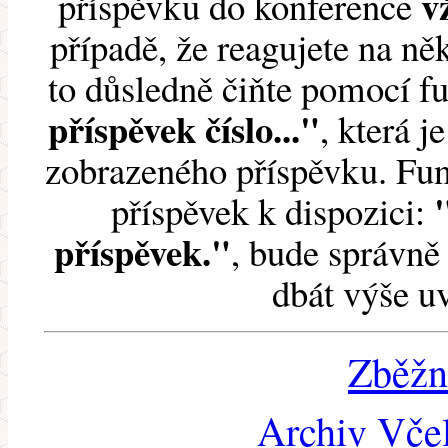
v
příspěvku do konference
případě, že reagujete na něk
to důsledně čiňte pomocí 
příspěvek číslo..."
, která j
zobrazeného příspěvku. Fun
příspěvek k dispozici:
příspěvek."
, bude správně 
dbát výše u
Zběžn
Archiv Včel