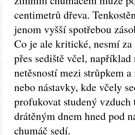
zimním chumáčem může počí
centimetrů dřeva. Tenkostěn
jenom vyšší spotřebou záso
Co je ale kritické, nesmí z
přes sediště včel, napříkla
netěsností mezi strůpkem a
nebo nástavky, kde včely se
profukovat studený vzduch 
drátěným dnem hned pod ná
chumáč sedí.