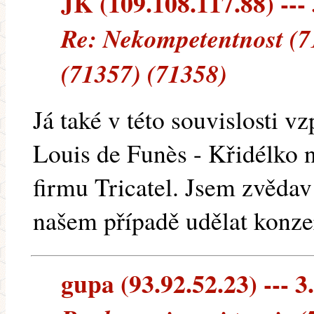
JK (109.108.117.88) --- 
Re: Nekompetentnost (7
(71357) (71358)
Já také v této souvislosti 
Louis de Funès - Křidélko 
firmu Tricatel. Jsem zvědav
našem případě udělat konz
gupa (93.92.52.23) --- 3