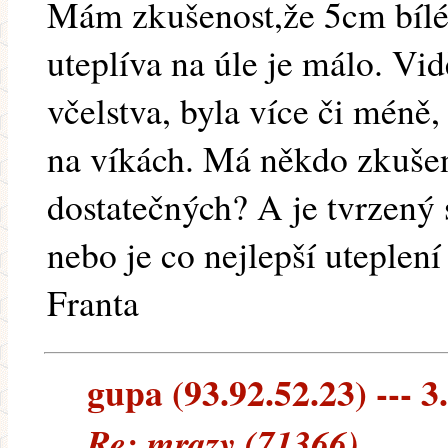
Mám zkušenost,že 5cm bíléh
uteplíva na úle je málo. Vid
včelstva, byla více či méně
na víkách. Má někdo zkušen
dostatečných? A je tvrzený s
nebo je co nejlepší uteplení
Franta
gupa (93.92.52.23) --- 3
Re: mrazy (71366)