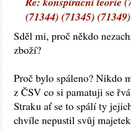
Re: konspiracni teorie 
(71344) (71345) (71349)
Sděl mi, proč někdo nezachr
zboží?
Proč bylo spáleno? Nikdo me
z ČSV co si pamatuji se řvá
Straku ať se to spálí ty je
chvíle nepustil svůj majetek