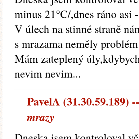
minus 21°C/,dnes ráno asi -
V úlech na stinné straně ná
s mrazama neměly problém
Mám zateplený úly,kdybych
nevim nevim...
PavelA (31.30.59.189) --
mrazy
Dneska jsem kontroloval vč