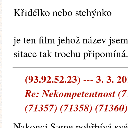
Křidélko nebo stehýnko
je ten film jehož název jsem
sitace tak trochu připomíná
(93.92.52.23) --- 3. 3. 2
Re: Nekompetentnost (7
(71357) (71358) (71360)
Nakonci Same pohřbívá své