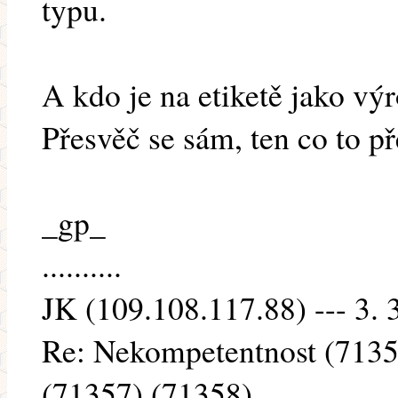
typu.
A kdo je na etiketě jako v
Přesvěč se sám, ten co to př
_gp_
..........
JK (109.108.117.88) --- 3. 
Re: Nekompetentnost (7135
(71357) (71358)