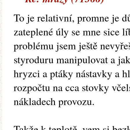
To je relativní, promne je dů
zateplené úly se mne sice líb
problému jsem ještě nevyřeš
styroduru manipulovat a jak
hryzci a ptáky nástavky a h
rozpočtu na cca stovky včel
nákladech provozu.
Takže k teplotě, vem si bez