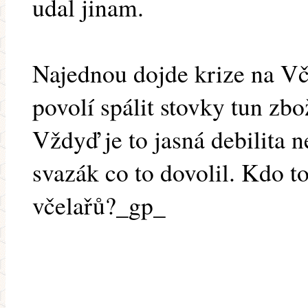
udal jinam.
Najednou dojde krize na V
povolí spálit stovky tun zbo
Vždyď je to jasná debilita 
svazák co to dovolil. Kdo to
včelařů?_gp_
.........