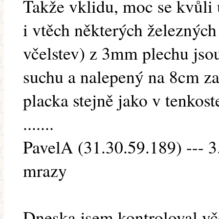
Takže vklidu, moc se kvůli ú
i vtěch některých železnýc
včelstev) z 3mm plechu jso
suchu a nalepený na 8cm z
placka stejně jako v tenko
.......
PavelA (31.30.59.189) --- 3
mrazy
Dneska jsem kontroloval vč