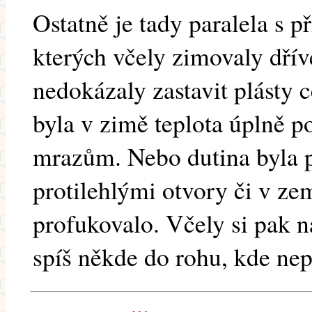
Ostatně je tady paralela s p
kterých včely zimovaly dříve
nedokázaly zastavit plásty c
byla v zimě teplota úplně 
mrazům. Nebo dutina byla př
protilehlými otvory či v z
profukovalo. Včely si pak n
spíš někde do rohu, kde ne