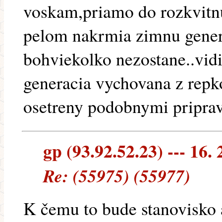
voskam,priamo do rozkvitn
pelom nakrmia zimnu gener
bohviekolko nezostane..vidi
generacia vychovana z repk
osetreny podobnymi pripra
gp (93.92.52.23) --- 16. 
Re: (55975) (55977)
K čemu to bude stanovisko 