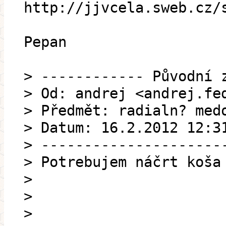
http://jjvcela.sweb.cz/
Pepan
> ------------ Původní 
> Od: andrej <andrej.fe
> Předmět: radialn? med
> Datum: 16.2.2012 12:3
> ---------------------
> Potrebujem náčrt koša
>
>
>