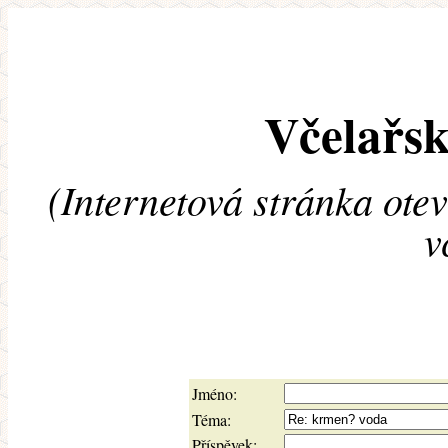
Včelařsk
(Internetová stránka ote
v
Jméno:
Téma:
Příspěvek: