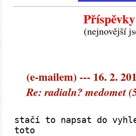
Příspěvky
(nejnovější j
(e-mailem) --- 16. 2. 20
Re: radialn? medomet (
stačí to napsat do vyhl
toto