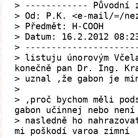
> ------------ Původní 
> Od: P.K. <e-mail/=/ne
> Předmět: H-COOH
> Datum: 16.2.2012 08:2
> ---------------------
> listuju únorovým Včel
konečně pan Dr. Ing. Kr
> uznal ,že gabon je mi
>
> ,proč bychom měli pod
gabon učinnej nebo není
> nasledně ho nahrazova
mi poškodí varoa zimní