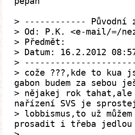
pepan
> ------------ Původní 
> Od: P.K. <e-mail/=/ne
> Předmět:
> Datum: 16.2.2012 08:5
> ---------------------
> cože ???,kde to kua j
gabon budem za sebou je
> nějakej rok tahat,ale
nařízení SVS je sproste
> lobbismus,to už můžem
prosadit i třeba jedlou
>