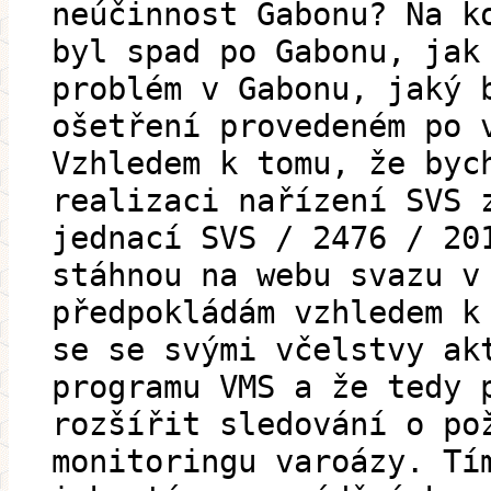
neúčinnost Gabonu? Na k
byl spad po Gabonu, jak
problém v Gabonu, jaký 
ošetření provedeném po 
Vzhledem k tomu, že byc
realizaci nařízení SVS 
jednací SVS / 2476 / 20
stáhnou na webu svazu v
předpokládám vzhledem k
se se svými včelstvy ak
programu VMS a že tedy 
rozšířit sledování o po
monitoringu varoázy. Tí