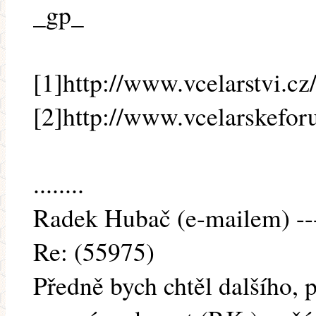
_gp_
[1]http://www.vcelarstvi.cz
[2]http://www.vcelarskefor
........
Radek Hubač (e-mailem) ---
Re: (55975)
Předně bych chtěl dalšího, p