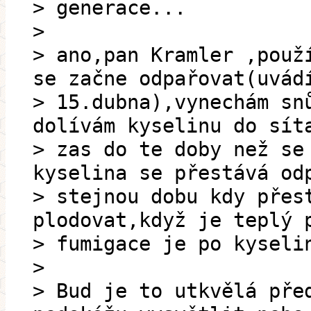
> generace...
>
> ano,pan Kramler ,použ
se začne odpařovat(uvád
> 15.dubna),vynechám sn
dolívám kyselinu do sít
> zas do te doby než se
kyselina se přestává od
> stejnou dobu kdy přes
plodovat,když je teplý 
> fumigace je po kyseli
>
> Bud je to utkvělá pře