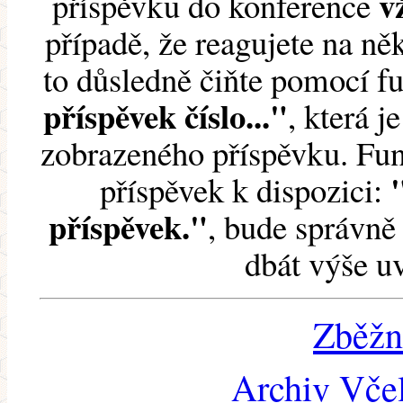
v
příspěvku do konference
případě, že reagujete na něk
to důsledně čiňte pomocí 
příspěvek číslo..."
, která j
zobrazeného příspěvku. Fun
příspěvek k dispozici:
příspěvek."
, bude správně 
dbát výše u
Zběžn
Archiv Včel