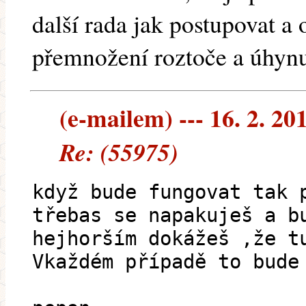
další rada jak postupovat a 
přemnožení roztoče a úhyn
(e-mailem) --- 16. 2. 20
Re: (55975)
když bude fungovat tak 
třebas se napakuješ a b
hejhorším dokážeš ,že t
Vkaždém případě to bude