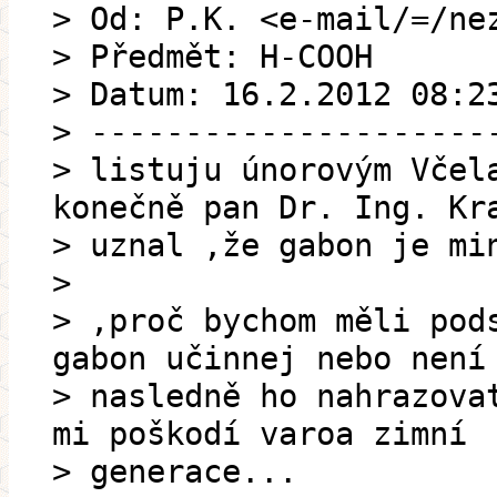
> Od: P.K. <e-mail/=/ne
> Předmět: H-COOH
> Datum: 16.2.2012 08:2
> ---------------------
> listuju únorovým Včel
konečně pan Dr. Ing. Kr
> uznal ,že gabon je mi
>
> ,proč bychom měli pod
gabon učinnej nebo není
> nasledně ho nahrazova
mi poškodí varoa zimní
> generace...