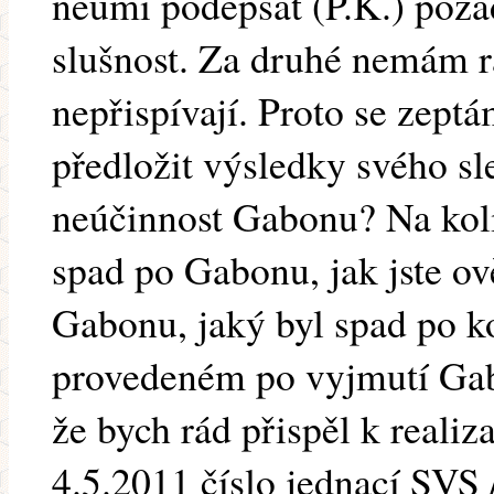
neumí podepsat (P.K.) požád
slušnost. Za druhé nemám rá
nepřispívají. Proto se zept
předložit výsledky svého sl
neúčinnost Gabonu? Na koli
spad po Gabonu, jak jste ov
Gabonu, jaký byl spad po k
provedeném po vyjmutí Ga
že bych rád přispěl k realiz
4.5.2011 číslo jednací SVS /