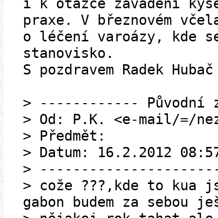
i k otázce zavádění kys
praxe. V březnovém včel
o léčení varoázy, kde s
stanovisko.
S pozdravem Radek Hubač
> ------------ Původní 
> Od: P.K. <e-mail/=/ne
> Předmět:
> Datum: 16.2.2012 08:5
> ---------------------
> cože ???,kde to kua j
gabon budem za sebou je