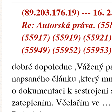
(89.203.176.19) --- 16. 2
Re: Autorská práva. (55
(55917) (55919) (55921)
(55949) (55952) (55953)
dobré dopoledne ,Vážený pa
napsaného článku ,který mne
o dokumentaci k sestrojeni
zateplením. Včelařím ve