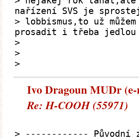
> nějakej rok tahat,ale
nařízení SVS je sproste
> lobbismus,to už můžem
prosadit i třeba jedlou
>
>
>
Ivo Dragoun MUDr (e-ma
Re: H-COOH (55971)
> ------------ Původní 