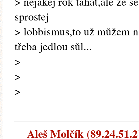
> nějakej rok tahat,ale že s
sprostej
> lobbismus,to už můžem ne
třeba jedlou sůl...
>
>
>
Aleš Molčík (89.24.51.2)