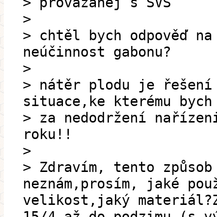
> provázanej s SVS
>
> chtěl bych odpověď na
neúčinnost gabonu?
>
> nátěr plodu je řešení
situace,ke kterému bych
> za nedodržení nařízen
roku!!
>
> Zdravím, tento způsob
neznám,prosím, jaké pou
velikost,jaký materiál?
15/4 až do podzimu (s v