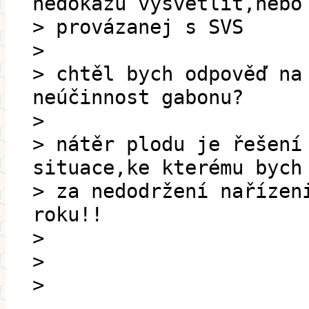
nedokážu vysvětlit,nebo
> provázanej s SVS
>
> chtěl bych odpověď na
neúčinnost gabonu?
>
> nátěr plodu je řešení
situace,ke kterému bych
> za nedodržení nařízen
roku!!
>
>
>