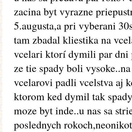
zacina byt vyrazne priepust
5.augusta,a pri vyberani 30
tam zbadal kliestika na vcel
vcelari ktorí dymili par dni
ze tie spady boli vysoke..n
vcelarovi padli vcelstva aj 
ktorom ked dymil tak spady 
moze byt inde..u nas sa stri
poslednych rokoch,neonikot