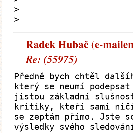
>
>
Radek Hubač (e-mailem)
Re: (55975)
Předně bych chtěl další
který se neumí podepsat
jistou základní slušnos
kritiky, kteří sami nič
se zeptám přímo. Jste s
výsledky svého sledován