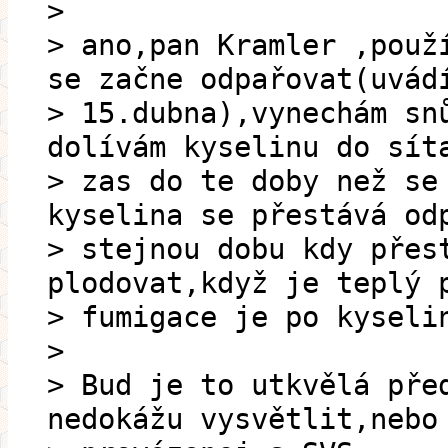
>
> ano,pan Kramler ,použ
se začne odpařovat(uvád
> 15.dubna),vynechám sn
dolívám kyselinu do sít
> zas do te doby než se
kyselina se přestává od
> stejnou dobu kdy přes
plodovat,když je teplý 
> fumigace je po kyseli
>
> Bud je to utkvělá pře
nedokážu vysvětlit,nebo