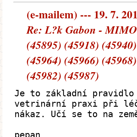
(e-mailem) --- 19. 7. 20
Re: L?k Gabon - MIMO
(45895) (45918) (45940)
(45964) (45966) (45968)
(45982) (45987)
Je to základní pravidlo
vetrinární praxi při lé
nákaz. Učí se to na zem
pepan