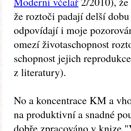
Moderní včelař
2/2010), že
že roztoči padají delší do
odpovídají i moje pozorová
omezí životaschopnost rozt
schopnost jejich reprodukce 
z literatury).
No a koncentrace KM a vhod
na produktivní a snadné použi
dobře zpracováno v knize "