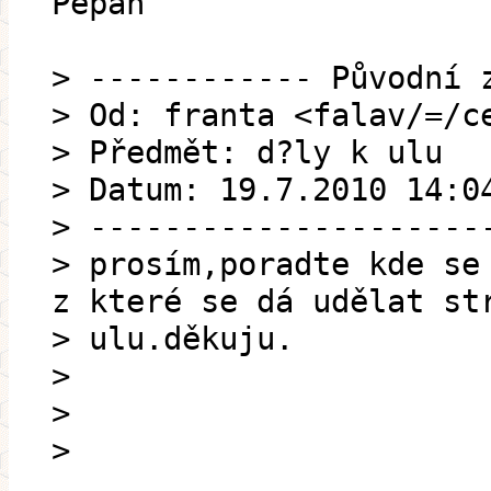
Pepan
> ------------ Původní 
> Od: franta <falav/=/c
> Předmět: d?ly k ulu
> Datum: 19.7.2010 14:0
> ---------------------
> prosím,poradte kde se
z které se dá udělat st
> ulu.děkuju.
>
>
>