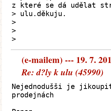
z které se dá udělat st
> ulu.děkuju.
>
>
>
(e-mailem) --- 19. 7. 20
Re: d?ly k ulu (45990)
Nejednodušši je jikoupi
prodejnách