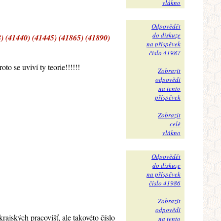
vlákno
Odpovědět
do diskuze
) (41440) (41445) (41865) (41890)
na příspěvek
číslo 41987
oto se uviví ty teorie!!!!!!
Zobrazit
odpovědi
na tento
příspěvek
Zobrazit
celé
vlákno
Odpovědět
do diskuze
na příspěvek
číslo 41986
Zobrazit
odpovědi
rajských pracovišť, ale takovéto číslo
na tento