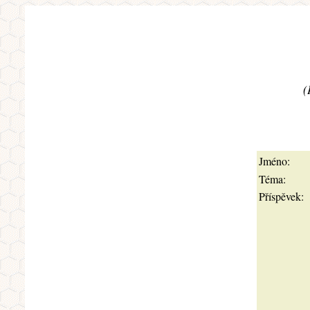
(
Jméno:
Téma:
Příspěvek: