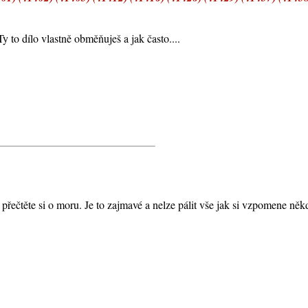
y to dílo vlastně obměňuješ a jak často....
řečtěte si o moru. Je to zajmavé a nelze pálit vše jak si vzpomene někd