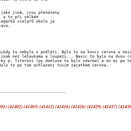
 jako jiné, jsou přenášeny
í a to při velkém
legáčků včelařů okolo je
tavu.
nikdy to nebylo v podleti. Bylo to na konci cervna a nej
jinak nez letavkama a loupezi... Navic to bylo na dvou r
rky p. Titerovi (po domluve to bylo zdarma) a on mi po t
Bylo to po tom ochlazeni tusim zacatkem cervna.
01) (41402) (41403) (41412) (41416) (41426) (41429) (41437) (41438