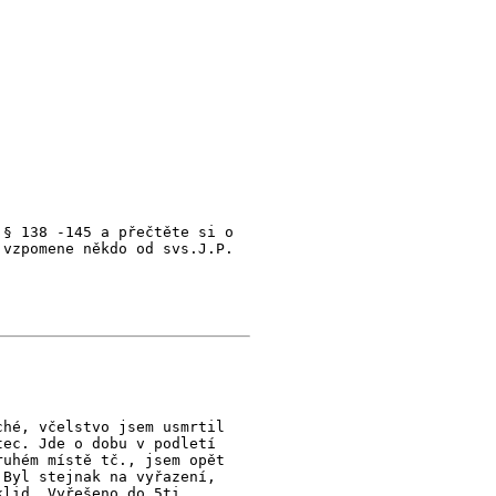
 § 138 -145 a přečtěte si o
 vzpomene někdo od svs.J.P.
ché, včelstvo jsem usmrtil
tec. Jde o dobu v podletí
ruhém místě tč., jsem opět
 Byl stejnak na vyřazení,
klid. Vyřešeno do 5ti