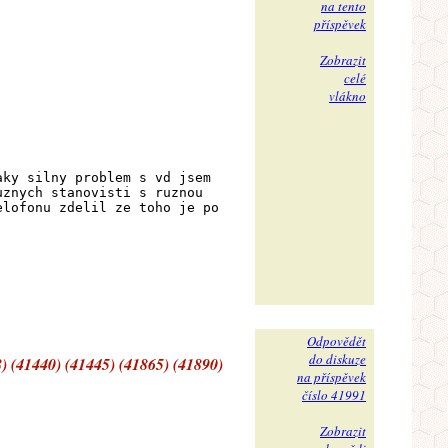
na tento
příspěvek
Zobrazit
celé
vlákno
aky silny problem s vd jsem
uznych stanovisti s ruznou
elofonu zdelil ze toho je po
Odpovědět
do diskuze
) (41440) (41445) (41865) (41890)
na příspěvek
číslo 41991
Zobrazit