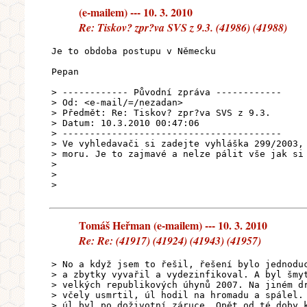
(e-mailem) --- 10. 3. 2010
Re: Tiskov? zpr?va SVS z 9.3. (41986) (41988)
Je to obdoba postupu v Německu
Pepan
> ------------ Původní zpráva ------------
> Od: <e-mail/=/nezadan>
> Předmět: Re: Tiskov? zpr?va SVS z 9.3.
> Datum: 10.3.2010 00:47:06
> ----------------------------------------
> Ve vyhledavači si zadejte vyhláška 299/2003,
> moru. Je to zajmavé a nelze pálit vše jak si
>
>
>
Tomáš Heřman (e-mailem) --- 10. 3. 2010
Re: Re: (41917) (41924) (41943) (41957)
> No a když jsem to řešil, řešení bylo jednodu
> a zbytky vyvařil a vydezinfikoval. A byl šmy
> velkých republikových úhynů 2007. Na jiném d
> včely usmrtil, úl hodil na hromadu a spálel.
> úl byl po doživotní záruce. Opět od té doby 