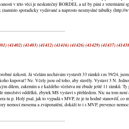
ovanosti v této věci je neskutečný BORDEL a už by páni z veterinární 
 (namísto sporadicky vydávané a naprosto nesmyslné tabulky (http://
01) (41402) (41403) (41412) (41416) (41426) (41429) (41437) (41438
chorobné úzkosti. Já včelám nechávám vystavět 33 rámků r.m 39/24, jse
ěkoho kupovat? Ne. Včely jsou od toho, aby stavěly. Vystaví 3 N. Jedno
ým dílem, zakrmím a z každého včelstva mi zbude ještě 11 rámků. Ty p
dle množství oddělků, zbytek MS vystaví s přehledem. Nic na tom není a
čera tu p. Holý psal, jak to vypadá s MVP, že je tu hodně stanovišť, co
ory nemocí mosema a zvápenatění, dokáží to i s MVP, prevence nemocí 