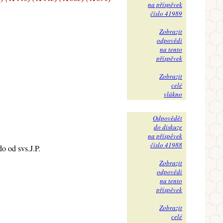
na příspěvek
číslo 41989
Zobrazit
odpovědi
na tento
příspěvek
Zobrazit
celé
vlákno
Odpovědět
do diskuze
na příspěvek
číslo 41988
o od svs.J.P.
Zobrazit
odpovědi
na tento
příspěvek
Zobrazit
celé