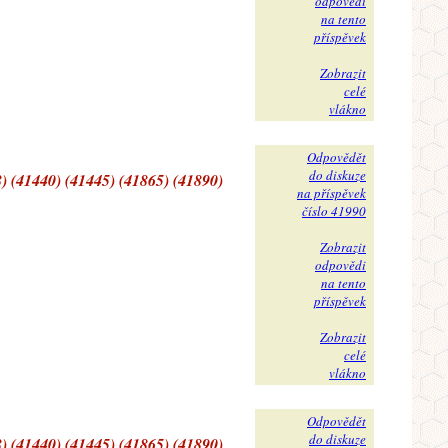
odpovědi
na tento
příspěvek
Zobrazit
celé
vlákno
Odpovědět
do diskuze
) (41440) (41445) (41865) (41890)
na příspěvek
číslo 41990
Zobrazit
odpovědi
na tento
příspěvek
Zobrazit
celé
vlákno
Odpovědět
do diskuze
) (41440) (41445) (41865) (41890)