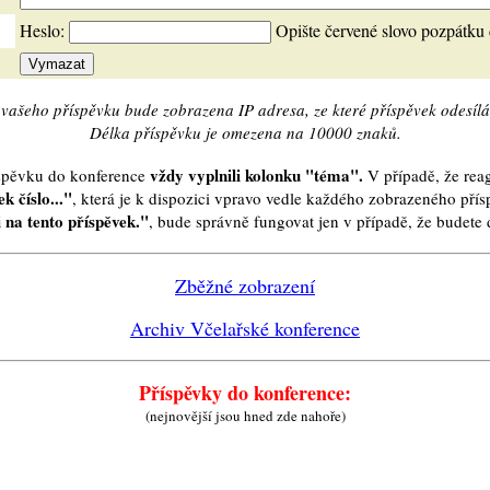
Heslo:
Opište červené slovo pozpátku
vašeho příspěvku bude zobrazena IP adresa, ze které příspěvek odesílá
Délka příspěvku je omezena na 10000 znaků.
vždy vyplnili kolonku "téma".
íspěvku do konference
V případě, že reag
k číslo..."
, která je k dispozici vpravo vedle každého zobrazeného pří
 na tento příspěvek."
, bude správně fungovat jen v případě, že budet
Zběžné zobrazení
Archiv Včelařské konference
Příspěvky do konference:
(nejnovější jsou hned zde nahoře)