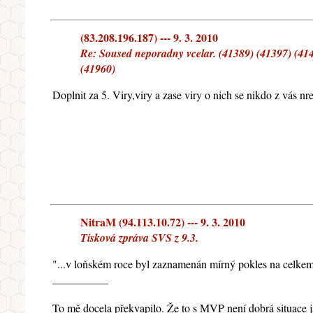
(83.208.196.187) --- 9. 3. 2010
Re: Soused neporadny vcelar. (41389) (41397) (414
(41960)
Doplnit za 5. Viry,viry a zase viry o nich se nikdo z vás nrez
NitraM (94.113.10.72) --- 9. 3. 2010
Tisková zpráva SVS z 9.3.
"...v loňském roce byl zaznamenán mírný pokles na celkem
__________
To mě docela překvapilo. Že to s MVP není dobrá situace jse