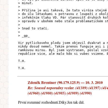
> minut.
>
> Příčina je asi taková, že tato viróza stejně
> do úlu létavkami s potravou z loupeží z okol
> infekčním tlaku VD. Pár stanovišť druhých ko
> opravdu v ubohém nebo stále problematickém s
>
> Snad to stačí.
>
> _gp_
Vir pytlickoveho plodu jsem objevil dvakrat a 
nikdy dosud nemel. Takze prenos funguje asi i 
ramkovou mirou. Byl jsem vystrasen, poslal vzo
republice vice, ale malo kdo si vubec vsimne. 
T.H.
T.H.
Zdeněk Brentner (90.179.125.9) --- 10. 3. 2010
Re: Soused neporadny vcelar. (41389) (41397) (414
(41960) (41980) (41985) (41989) (41990)
První rozumné rozhodnutí.Díky.Jen tak dál.