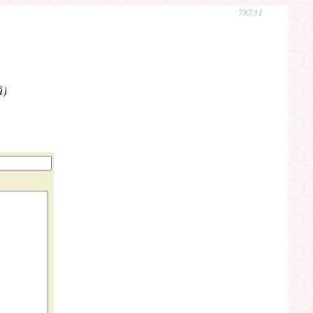
78731
ů)