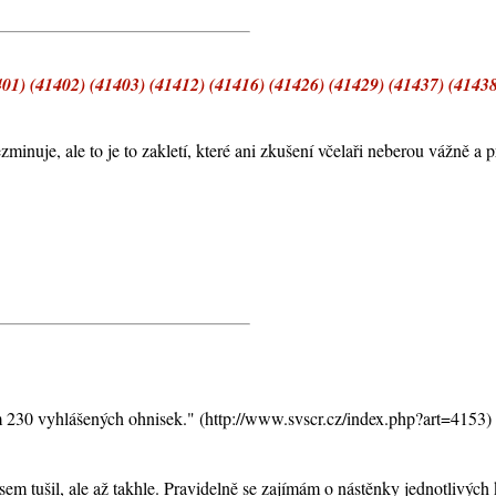
01) (41402) (41403) (41412) (41416) (41426) (41429) (41437) (41438
minuje, ale to je to zakletí, které ani zkušení včelaři neberou vážně a pr
 230 vyhlášených ohnisek." (http://www.svscr.cz/index.php?art=4153)
m tušil, ale až takhle. Pravidelně se zajímám o nástěnky jednotlivých k