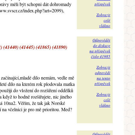
správy měli být schopni dát dohromady
příspěvek
www.svscr.cz/index.php?art=2099),
Zobrazit
celé
vlákno
Odpovědět
do diskuze
) (41440) (41445) (41865) (41890)
na příspěvek
číslo 41985
Zobrazit
odpovědi
m začínající,mladé dílo nemám, vedle mě
na tento
leté dílo na kterém rok plodovala matka
příspěvek
oužiji do vložení do rozšíření oddělků
Zobrazit
 když to hodně rozšiřujete, nic jiného
celé
 má 10na2. Věřím, že tak jak Norské
vlákno
na včelnici je pro mě prioritou. Med?
Odpovědět