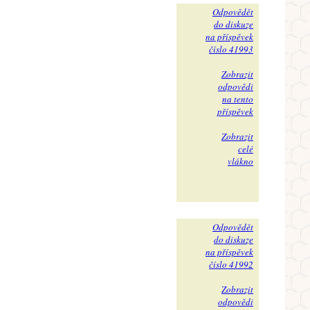
Odpovědět
do diskuze
na příspěvek
číslo 41993
Zobrazit
odpovědi
na tento
příspěvek
Zobrazit
celé
vlákno
Odpovědět
do diskuze
na příspěvek
číslo 41992
Zobrazit
odpovědi