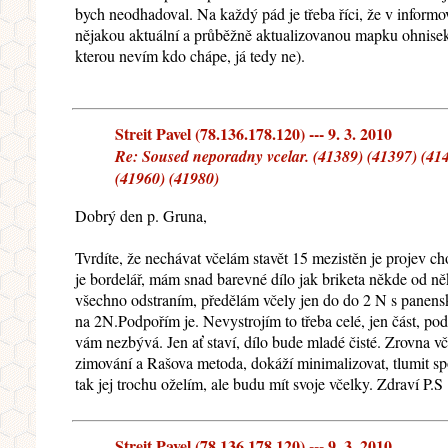
bych neodhadoval. Na každý pád je třeba říci, že v inform
nějakou aktuální a průběžně aktualizovanou mapku ohnisek
kterou nevím kdo chápe, já tedy ne).
Streit Pavel (78.136.178.120) --- 9. 3. 2010
Re: Soused neporadny vcelar. (41389) (41397) (414
(41960) (41980)
Dobrý den p. Gruna,
Tvrdíte, že nechávat včelám stavět 15 mezistěn je projev 
je bordelář, mám snad barevné dílo jak briketa někde od n
všechno odstraním, předělám včely jen do do 2 N s panensk
na 2N.Podpořím je. Nevystrojím to třeba celé, jen část, po
vám nezbývá. Jen ať staví, dílo bude mladé čisté. Zrovna v
zimování a Rašova metoda, dokáží minimalizovat, tlumit sp
tak jej trochu oželím, ale budu mít svoje včelky. Zdraví P.S
Streit Pavel (78.136.178.120) --- 9. 3. 2010