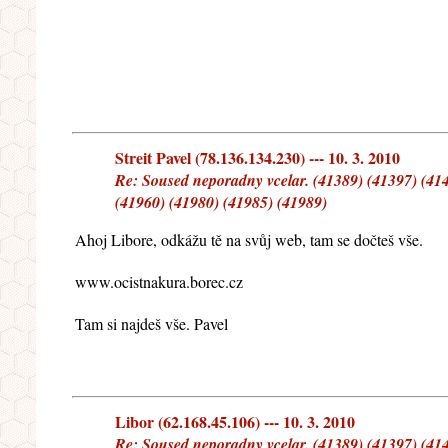
Streit Pavel (78.136.134.230) --- 10. 3. 2010
Re: Soused neporadny vcelar. (41389) (41397) (414
(41960) (41980) (41985) (41989)
Ahoj Libore, odkážu tě na svůj web, tam se dočteš vše.
www.ocistnakura.borec.cz
Tam si najdeš vše. Pavel
Libor (62.168.45.106) --- 10. 3. 2010
Re: Soused neporadny vcelar. (41389) (41397) (414