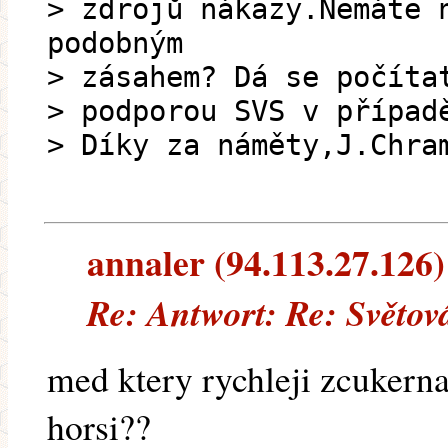
> zdrojů nákazy.Nemáte 
podobným
> zásahem? Dá se počíta
> podporou SVS v případ
> Díky za náměty,J.Chra
annaler (94.113.27.126) 
Re: Antwort: Re: Světo
med ktery rychleji zcukernat
horsi??