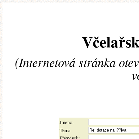
Včelařsk
(Internetová stránka ote
v
Jméno:
Téma:
Příspěvek: