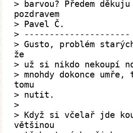
> barvou? Předem děkuju
pozdravem
> Pavel Č.
> ---------------------
> Gusto, problém starýc
že
> už si nikdo nekoupí n
> mnohdy dokonce umře, 
tomu
> nutit.
>
> Když si včelař jde ko
většinou