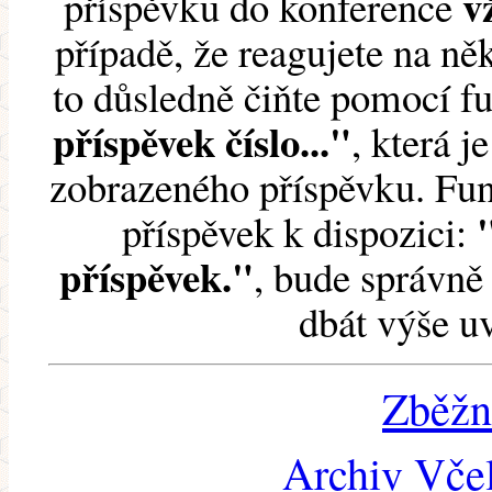
v
příspěvku do konference
případě, že reagujete na něk
to důsledně čiňte pomocí 
příspěvek číslo..."
, která j
zobrazeného příspěvku. Fun
příspěvek k dispozici:
příspěvek."
, bude správně 
dbát výše u
Zběžn
Archiv Včel