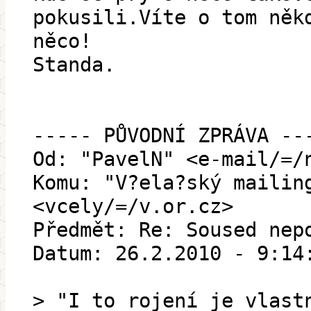
pokusili.Víte o tom něk
něco!
Standa.
----- PŮVODNÍ ZPRÁVA --
Od: "PavelN" <e-mail/=/
Komu: "V?ela?ský mailin
<vcely/=/v.or.cz>
Předmět: Re: Soused nep
Datum: 26.2.2010 - 9:14
> "I to rojení je vlast