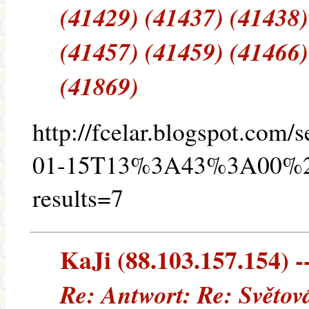
(41429) (41437) (41438)
(41457) (41459) (41466)
(41869)
http://fcelar.blogspot.com
01-15T13%3A43%3A00%
results=7
KaJi (88.103.157.154) --
Re: Antwort: Re: Světo