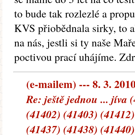
to bude tak rozlezlé a prop
KVS přiobědnala sirky, to a
na nás, jestli si ty naše M
poctivou prací uhájíme. Zdr
(e-mailem) --- 8. 3. 201
Re: ještě jednou ... jíva
(41402) (41403) (41412)
(41437) (41438) (41440)