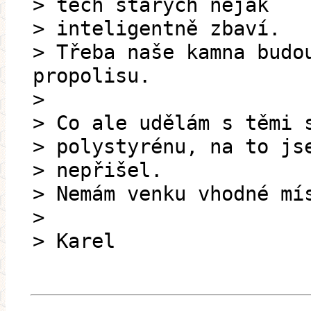
> těch starých nějak
> inteligentně zbaví.
> Třeba naše kamna budo
propolisu.
>
> Co ale udělám s těmi 
> polystyrénu, na to js
> nepřišel.
> Nemám venku vhodné mí
>
> Karel