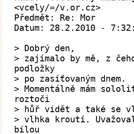
<vcely/=/v.or.cz>
Předmět: Re: Mor
Datum: 28.2.2010 - 7:32
> Dobrý den,
> zajímalo by mě, z čeh
podložky
> po zasíťovaným dnem.
> Momentálně mám sololi
roztoči
> hůř vidět a také se v
> vlhka kroutí. Uvažova
bílou