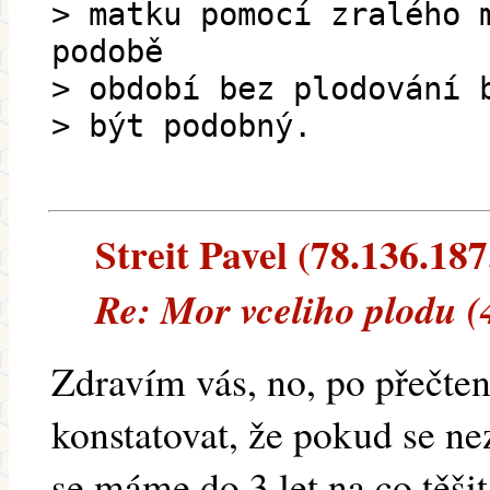
> matku pomocí zralého 
podobě
> období bez plodování 
> být podobný.
Streit Pavel (78.136.187.
Re: Mor vceliho plodu (
Zdravím vás, no, po přečte
konstatovat, že pokud se ne
se máme do 3 let na co těšit