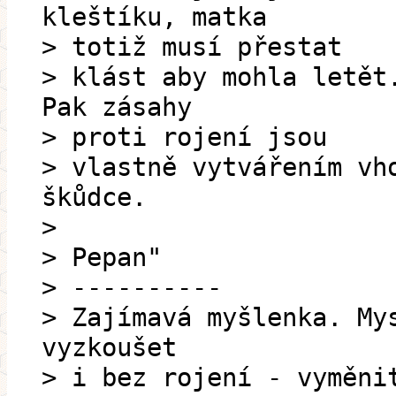
kleštíku, matka
> totiž musí přestat
> klást aby mohla letět
Pak zásahy
> proti rojení jsou
> vlastně vytvářením vh
škůdce.
>
> Pepan"
> ----------
> Zajímavá myšlenka. My
vyzkoušet
> i bez rojení - vyměni