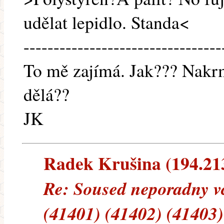
udělat lepidlo. Standa<
---------------------------------
To mě zajímá. Jak??? Nakrmt
dělá??
JK
Radek Krušina (194.213.
Re: Soused neporadny vc
(41401) (41402) (41403)