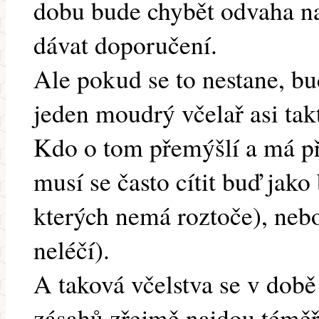
dobu bude chybět odvaha na
dávat doporučení.
Ale pokud se to nestane, bud
jeden moudrý včelař asi tak
Kdo o tom přemýšlí a má př
musí se často cítit buď jako
kterých nemá roztoče), nebo
neléčí).
A taková včelstva se v dob
zásahů zřejmě najdou téměř