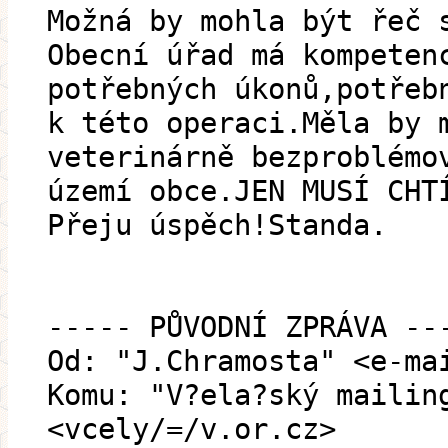
Možná by mohla být řeč 
Obecní úřad má kompeten
potřebných úkonů,potřeb
k této operaci.Měla by 
veterinárně bezproblémo
území obce.JEN MUSÍ CHT
Přeju úspěch!Standa.
----- PŮVODNÍ ZPRÁVA --
Od: "J.Chramosta" <e-ma
Komu: "V?ela?ský mailin
<vcely/=/v.or.cz>