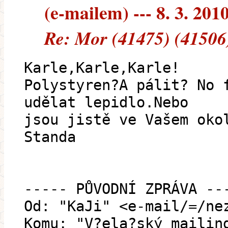
(e-mailem) --- 8. 3. 201
Re: Mor (41475) (41506
Karle,Karle,Karle!
Polystyren?A pálit? No 
udělat lepidlo.Nebo
jsou jistě ve Vašem oko
Standa
----- PŮVODNÍ ZPRÁVA --
Od: "KaJi" <e-mail/=/ne
Komu: "V?ela?ský mailin