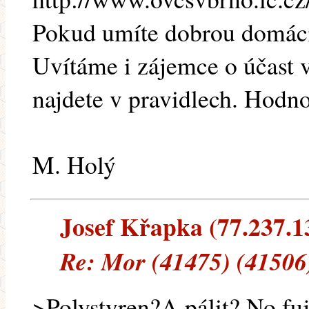
Pokud umíte dobrou domácí 
Uvítáme i zájemce o účast 
najdete v pravidlech. Hodn
M. Holý
Josef Křapka (77.237.13
Re: Mor (41475) (41506
>Polystyren?A pálit? No fu