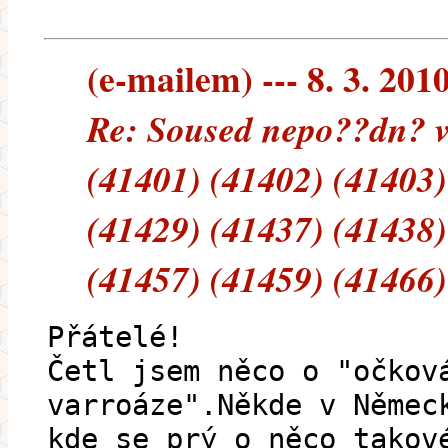
(e-mailem) --- 8. 3. 201
Re: Soused nepo??dn? v
(41401) (41402) (41403)
(41429) (41437) (41438)
(41457) (41459) (41466)
Přátelé!
Četl jsem něco o "očkov
varroáze".Někde v Němec
kde se prý o něco takov