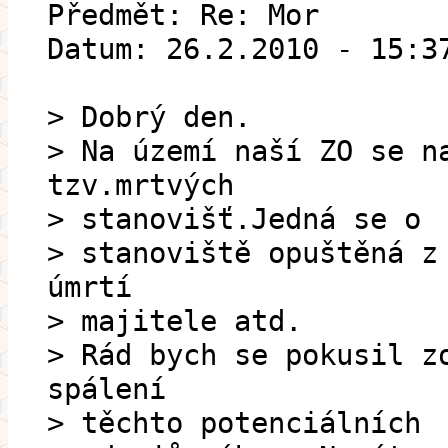
Předmět: Re: Mor
Datum: 26.2.2010 - 15:3
> Dobrý den.
> Na území naší ZO se n
tzv.mrtvých
> stanovišť.Jedná se o
> stanoviště opuštěná z
úmrtí
> majitele atd.
> Rád bych se pokusil z
spálení
> těchto potenciálních