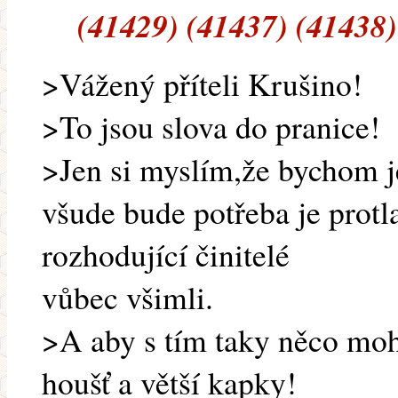
(41429) (41437) (41438)
>Vážený příteli Krušino!
>To jsou slova do pranice!
>Jen si myslím,že bychom j
všude bude potřeba je protlač
rozhodující činitelé
vůbec všimli.
>A aby s tím taky něco moh
houšť a větší kapky!