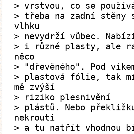
> vrstvou, co se použív
> třeba na zadní stěny 
vlhku
> nevydrží vůbec. Nabíz
> i různé plasty, ale r
něco
> "dřevěného". Pod víke
> plastová fólie, tak m
mě zvýší
> riziko plesnivění
> plástů. Nebo překližk
nekroutí
> a tu natřít vhodnou b