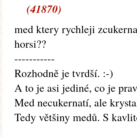
(41870)
med ktery rychleji zcukernat
horsi??
-----------
Rozhodně je tvrdší. :-)
A to je asi jediné, co je pr
Med necukernatí, ale krystal
Tedy většiny medů. S kavlit