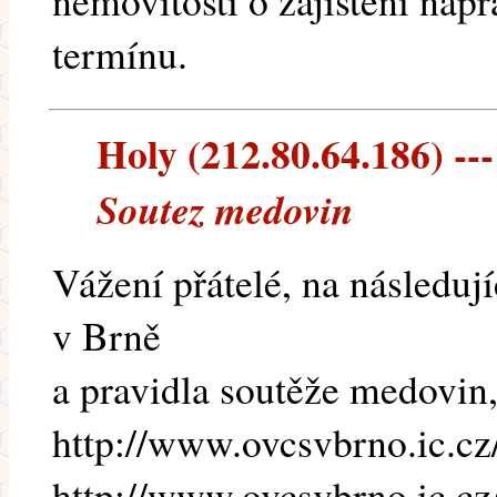
nemovitosti o zajištění náp
termínu.
Holy (212.80.64.186) ---
Soutez medovin
Vážení přátelé, na následuj
v Brně
a pravidla soutěže medovin, 
http://www.ovcsvbrno.ic.cz
http://www.ovcsvbrno.ic.