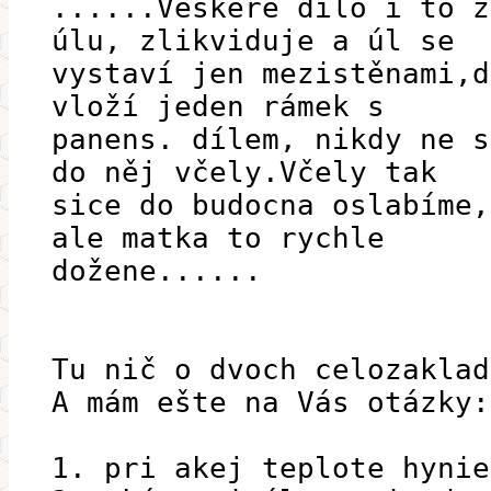
......Veškeré dílo i to z
úlu, zlikviduje a úl se
vystaví jen mezistěnami,d
vloží jeden rámek s
panens. dílem, nikdy ne s
do něj včely.Včely tak
sice do budocna oslabíme,
ale matka to rychle
dožene......
Tu nič o dvoch celozaklad
A mám ešte na Vás otázky:
1. pri akej teplote hynie