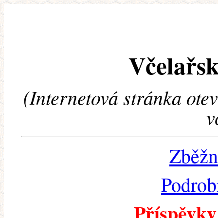
Včelařsk
(Internetová stránka ote
v
Zběžn
Podrob
Příspěvky